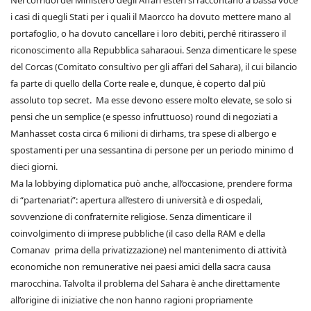
Nei corridoi del Ministero degli Affari esteri si raccontano a bassa voce
i casi di quegli Stati per i quali il Maorcco ha dovuto mettere mano al
portafoglio, o ha dovuto cancellare i loro debiti, perché ritirassero il
riconoscimento alla Repubblica saharaoui. Senza dimenticare le spese
del Corcas (Comitato consultivo per gli affari del Sahara), il cui bilancio
fa parte di quello della Corte reale e, dunque, è coperto dal più
assoluto top secret. Ma esse devono essere molto elevate, se solo si
pensi che un semplice (e spesso infruttuoso) round di negoziati a
Manhasset costa circa 6 milioni di dirhams, tra spese di albergo e
spostamenti per una sessantina di persone per un periodo minimo d
dieci giorni.
Ma la lobbying diplomatica può anche, all’occasione, prendere forma
di “partenariati”: apertura all’estero di università e di ospedali,
sovvenzione di confraternite religiose. Senza dimenticare il
coinvolgimento di imprese pubbliche (il caso della RAM e della
Comanav prima della privatizzazione) nel mantenimento di attività
economiche non remunerative nei paesi amici della sacra causa
marocchina. Talvolta il problema del Sahara è anche direttamente
all’origine di iniziative che non hanno ragioni propriamente