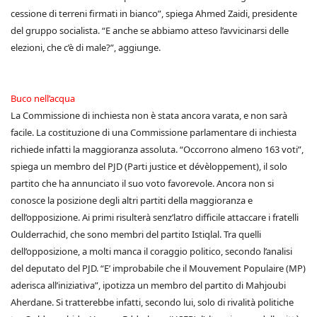
cessione di terreni firmati in bianco”, spiega Ahmed Zaidi, presidente
del gruppo socialista. “E anche se abbiamo atteso l’avvicinarsi delle
elezioni, che c’è di male?”, aggiunge.
Buco nell’acqua
La Commissione di inchiesta non è stata ancora varata, e non sarà
facile. La costituzione di una Commissione parlamentare di inchiesta
richiede infatti la maggioranza assoluta. “Occorrono almeno 163 voti”,
spiega un membro del PJD (Parti justice et dévèloppement), il solo
partito che ha annunciato il suo voto favorevole. Ancora non si
conosce la posizione degli altri partiti della maggioranza e
dell’opposizione. Ai primi risulterà senz’latro difficile attaccare i fratelli
Oulderrachid, che sono membri del partito Istiqlal. Tra quelli
dell’opposizione, a molti manca il coraggio politico, secondo l’analisi
del deputato del PJD. “E’ improbabile che il Mouvement Populaire (MP)
aderisca all’iniziativa”, ipotizza un membro del partito di Mahjoubi
Aherdane. Si tratterebbe infatti, secondo lui, solo di rivalità politiche