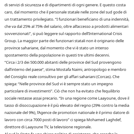
di servizi di sicurezza e di dipartimenti di ogni genere. E questo costa
caro, dal momento che il personale statale nelle zone del sud gode di
un trattamento privilegiato. “I funzionari beneficiano di una indennità,
che va dal 25% al 75% del salario, oltre all’accesso a prodotti alimentari
sovvenzionati”, si può leggere sul rapporto dell’International Crisis
Group. La maggior parte dei funzionari statali non è originario delle
province sahariane, dal momento che vi è stato un intenso
spostamento della popolazione in questi tre ultimi decenni.
“Circa i 2/3 dei 500.000 abitanti delle province del Sud provengono
dall’interno del paese”, stima Mostafa Naimi, antropologo e membro
del Consiglio reale consultivo per gli affari sahariani (Corcas). Che
spiega: “Nelle province del Sud vi è sempre stato un impegno
particolare di investimenti”. Ciò che non ha evitato che l’equilibrio
sociale restasse assai precario. “In una regione come Laayoune, dove il
tasso di disoccupazione è il più elevato del regno (29% contro la media
nazionale del 9%), l’Agence de promotion nationale è il primo datore di
lavoro con circa 7000 posti di lavoro” ci spiega Mohamed Laghdef,
direttore di Laayoune TV, la televisione regionale.