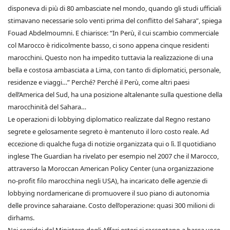
disponeva di più di 80 ambasciate nel mondo, quando gli studi ufficiali
stimavano necessarie solo venti prima del conflitto del Sahara”, spiega
Fouad Abdelmoumni. E chiarisce: “In Perù, il cui scambio commerciale
col Marocco è ridicolmente basso, ci sono appena cinque residenti
marocchini. Questo non ha impedito tuttavia la realizzazione di una
bella e costosa ambasciata a Lima, con tanto di diplomatici, personale,
residenze e viaggi…” Perché? Perché il Perù, come altri paesi
dell’America del Sud, ha una posizione altalenante sulla questione della
marocchinità del Sahara…
Le operazioni di lobbying diplomatico realizzate dal Regno restano
segrete e gelosamente segreto è mantenuto il loro costo reale. Ad
eccezione di qualche fuga di notizie organizzata qui o lì. Il quotidiano
inglese The Guardian ha rivelato per esempio nel 2007 che il Marocco,
attraverso la Moroccan American Policy Center (una organizzazione
no-profit filo marocchina negli USA), ha incaricato delle agenzie di
lobbying nordamericane di promuovere il suo piano di autonomia
delle province saharaiane. Costo dell’operazione: quasi 300 milioni di
dirhams.