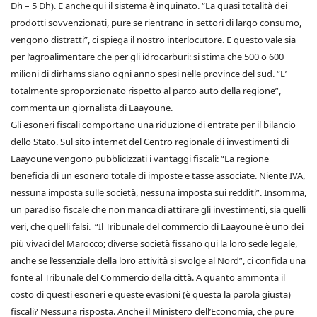
Dh – 5 Dh). E anche qui il sistema è inquinato. “La quasi totalità dei
prodotti sovvenzionati, pure se rientrano in settori di largo consumo,
vengono distratti”, ci spiega il nostro interlocutore. E questo vale sia
per l’agroalimentare che per gli idrocarburi: si stima che 500 o 600
milioni di dirhams siano ogni anno spesi nelle province del sud. “E’
totalmente sproporzionato rispetto al parco auto della regione”,
commenta un giornalista di Laayoune.
Gli esoneri fiscali comportano una riduzione di entrate per il bilancio
dello Stato. Sul sito internet del Centro regionale di investimenti di
Laayoune vengono pubblicizzati i vantaggi fiscali: “La regione
beneficia di un esonero totale di imposte e tasse associate. Niente IVA,
nessuna imposta sulle società, nessuna imposta sui redditi”. Insomma,
un paradiso fiscale che non manca di attirare gli investimenti, sia quelli
veri, che quelli falsi. “Il Tribunale del commercio di Laayoune è uno dei
più vivaci del Marocco; diverse società fissano qui la loro sede legale,
anche se l’essenziale della loro attività si svolge al Nord”, ci confida una
fonte al Tribunale del Commercio della città. A quanto ammonta il
costo di questi esoneri e queste evasioni (è questa la parola giusta)
fiscali? Nessuna risposta. Anche il Ministero dell’Economia, che pure