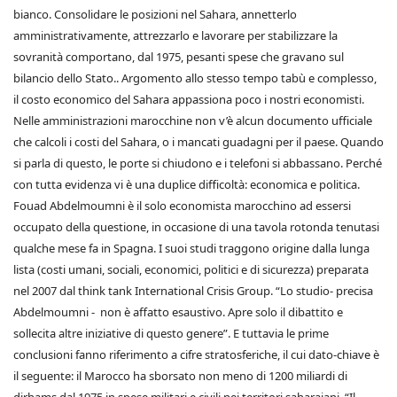
bianco. Consolidare le posizioni nel Sahara, annetterlo
amministrativamente, attrezzarlo e lavorare per stabilizzare la
sovranità comportano, dal 1975, pesanti spese che gravano sul
bilancio dello Stato.. Argomento allo stesso tempo tabù e complesso,
il costo economico del Sahara appassiona poco i nostri economisti.
Nelle amministrazioni marocchine non v’è alcun documento ufficiale
che calcoli i costi del Sahara, o i mancati guadagni per il paese. Quando
si parla di questo, le porte si chiudono e i telefoni si abbassano. Perché
con tutta evidenza vi è una duplice difficoltà: economica e politica.
Fouad Abdelmoumni è il solo economista marocchino ad essersi
occupato della questione, in occasione di una tavola rotonda tenutasi
qualche mese fa in Spagna. I suoi studi traggono origine dalla lunga
lista (costi umani, sociali, economici, politici e di sicurezza) preparata
nel 2007 dal think tank International Crisis Group. “Lo studio- precisa
Abdelmoumni - non è affatto esaustivo. Apre solo il dibattito e
sollecita altre iniziative di questo genere”. E tuttavia le prime
conclusioni fanno riferimento a cifre stratosferiche, il cui dato-chiave è
il seguente: il Marocco ha sborsato non meno di 1200 miliardi di