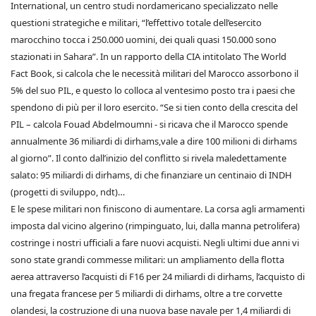
International, un centro studi nordamericano specializzato nelle
questioni strategiche e militari, “l’effettivo totale dell’esercito
marocchino tocca i 250.000 uomini, dei quali quasi 150.000 sono
stazionati in Sahara”. In un rapporto della CIA intitolato The World
Fact Book, si calcola che le necessità militari del Marocco assorbono il
5% del suo PIL, e questo lo colloca al ventesimo posto tra i paesi che
spendono di più per il loro esercito. “Se si tien conto della crescita del
PIL – calcola Fouad Abdelmoumni - si ricava che il Marocco spende
annualmente 36 miliardi di dirhams,vale a dire 100 milioni di dirhams
al giorno”. Il conto dall’inizio del conflitto si rivela maledettamente
salato: 95 miliardi di dirhams, di che finanziare un centinaio di INDH
(progetti di sviluppo, ndt)…
E le spese militari non finiscono di aumentare. La corsa agli armamenti
imposta dal vicino algerino (rimpinguato, lui, dalla manna petrolifera)
costringe i nostri ufficiali a fare nuovi acquisti. Negli ultimi due anni vi
sono state grandi commesse militari: un ampliamento della flotta
aerea attraverso l’acquisti di F16 per 24 miliardi di dirhams, l’acquisto di
una fregata francese per 5 miliardi di dirhams, oltre a tre corvette
olandesi, la costruzione di una nuova base navale per 1,4 miliardi di