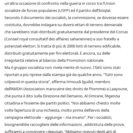
un'altra occasione di confronto nella guerra in corso tra l’Union
socialiste de forces populaires (USFP) ed il partito dell’Istiqlal.
Secondo il documento dei socialisti, la commissione, se dovesse essere
costituita, dovrebbe indagare su diversi ettari di terreno demaniale
che sarebbero stati distribuiti gratuitamente dal presidente del Corcas
(Conseil royal consultatif des affaires sahariennes) e suo fratello a
potenziali elettori. Si tratta di più di 2000 lotti di terreno edificabile,
distribuiti gratuitamente per fini elettorali. E ancora, su delle
irregolarità relative al bilancio della Promotion nationale.
Ma il gruppo socialista non rivela niente di nuovo. I fatti sono stati
riportati a più riprese dalla stampa già da qualche anno. “Tutti sono
colpevoli in questa storia”, afferma Hmoudi Iguilid, membro
dell’AMDH (Association marocaine des droits de l’homme) a Laayoune,
che punta il dito sulla Direzione del Demanio, Al Omrane, l’Agenzia
cittadina e l’insieme dei partiti politici. “Noi abbiamo chiesto molte
volte l’apertura di una inchiesta, molto prima dell’avvio della
campagna elettorale – aggiunge – ma invano”. Per i socialisti,
bisognerebbe raccogliere delle informazioni , addirittura delle prove,
sufficienti a convincere i deputati. “Abbiamo ricevuti degli atti di