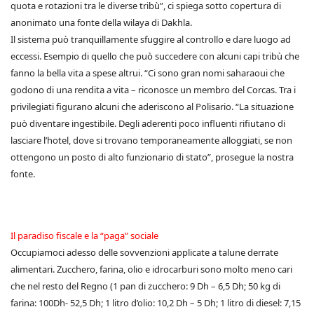
quota e rotazioni tra le diverse tribù”, ci spiega sotto copertura di
anonimato una fonte della wilaya di Dakhla.
Il sistema può tranquillamente sfuggire al controllo e dare luogo ad
eccessi. Esempio di quello che può succedere con alcuni capi tribù che
fanno la bella vita a spese altrui. “Ci sono gran nomi saharaoui che
godono di una rendita a vita – riconosce un membro del Corcas. Tra i
privilegiati figurano alcuni che aderiscono al Polisario. “La situazione
può diventare ingestibile. Degli aderenti poco influenti rifiutano di
lasciare l’hotel, dove si trovano temporaneamente alloggiati, se non
ottengono un posto di alto funzionario di stato”, prosegue la nostra
fonte.
Il paradiso fiscale e la “paga” sociale
Occupiamoci adesso delle sovvenzioni applicate a talune derrate
alimentari. Zucchero, farina, olio e idrocarburi sono molto meno cari
che nel resto del Regno (1 pan di zucchero: 9 Dh – 6,5 Dh; 50 kg di
farina: 100Dh- 52,5 Dh; 1 litro d’olio: 10,2 Dh – 5 Dh; 1 litro di diesel: 7,15