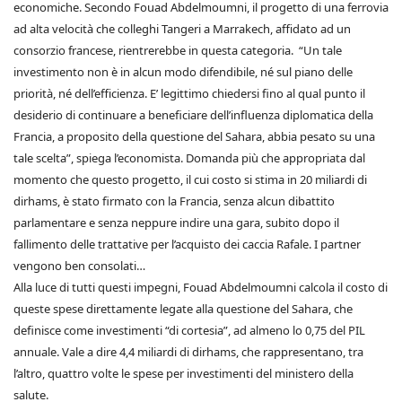
economiche. Secondo Fouad Abdelmoumni, il progetto di una ferrovia
ad alta velocità che colleghi Tangeri a Marrakech, affidato ad un
consorzio francese, rientrerebbe in questa categoria. “Un tale
investimento non è in alcun modo difendibile, né sul piano delle
priorità, né dell’efficienza. E’ legittimo chiedersi fino al qual punto il
desiderio di continuare a beneficiare dell’influenza diplomatica della
Francia, a proposito della questione del Sahara, abbia pesato su una
tale scelta”, spiega l’economista. Domanda più che appropriata dal
momento che questo progetto, il cui costo si stima in 20 miliardi di
dirhams, è stato firmato con la Francia, senza alcun dibattito
parlamentare e senza neppure indire una gara, subito dopo il
fallimento delle trattative per l’acquisto dei caccia Rafale. I partner
vengono ben consolati…
Alla luce di tutti questi impegni, Fouad Abdelmoumni calcola il costo di
queste spese direttamente legate alla questione del Sahara, che
definisce come investimenti “di cortesia”, ad almeno lo 0,75 del PIL
annuale. Vale a dire 4,4 miliardi di dirhams, che rappresentano, tra
l’altro, quattro volte le spese per investimenti del ministero della
salute.