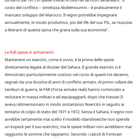
dirhams dal 1975 in spese militari e civili nei territori saharaiani. “Il
costo del conflitto – sintetizza Abdelmoumni – è praticamente il
mancato sviluppo del Marocco. Il regno potrebbe impegnare
annualmente, in modo produttivo, più del 3% del suo PIL, se riuscisse
a liberarsi di questa spina che grava sulla sua economia”.
Le folli spese in armamenti
Mantenere un esercito, come è ovvio, è la prima delle spese
direttamente legate al dossier del Sahara. Il grande esercito si è
dimostrato particolarmente costoso nel corso di questi tre decenni,
segnati da una dozzina di anni di conflitto armato. Al primo rullare dei
tamburi di guerra, le FAR (Forze armate reali) hanno cominciato a
reclutare in massa militari e ad equipaggiarli, dopo che Hassan II
aveva ridimensionato in modo sostanzioso l’esercito in seguito ai
tentativi di colpo di stato del 1971 e 1972. Senza il Sahara, il regno non
avrebbe certamente mai scelto il modello islandese(che non spende
un kopeck per il suo esercito), ma le spese militari non avrebbero mai
raggiunto le somme che sappiamo. Secondo i calcoli di Forecast