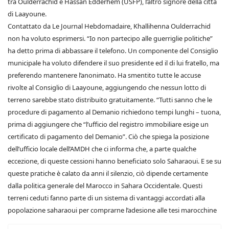
tra Oulderrachid e Hassan Edderhem (USFP), l’altro signore della città
di Laayoune.
Contattato da Le Journal Hebdomadaire, Khallihenna Oulderrachid
non ha voluto esprimersi. “Io non partecipo alle guerriglie politiche”
ha detto prima di abbassare il telefono. Un componente del Consiglio
municipale ha voluto difendere il suo presidente ed il di lui fratello, ma
preferendo mantenere l’anonimato. Ha smentito tutte le accuse
rivolte al Consiglio di Laayoune, aggiungendo che nessun lotto di
terreno sarebbe stato distribuito gratuitamente. “Tutti sanno che le
procedure di pagamento al Demanio richiedono tempi lunghi – tuona,
prima di aggiungere che “l’ufficio del registro immobiliare esige un
certificato di pagamento del Demanio”. Ciò che spiega la posizione
dell’ufficio locale dell’AMDH che ci informa che, a parte qualche
eccezione, di queste cessioni hanno beneficiato solo Saharaoui. E se su
queste pratiche è calato da anni il silenzio, ciò dipende certamente
dalla politica generale del Marocco in Sahara Occidentale. Questi
terreni ceduti fanno parte di un sistema di vantaggi accordati alla
popolazione saharaoui per comprarne l’adesione alle tesi marocchine