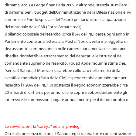
dirhams, ecc. La Legge finanziaria 2009, d’altronde, stanzia 30 miliardi
di dirhams per il budget dell’Amministrazione della Difesa nazionale, ivi
compreso il Fondo speciale del Tesoro per l’acquisto e la riparazione
del materiale delle FAR (Forze Armate reali).
Il bilancio colossale dell’esercito (circa il 5% del PIL) passa ogni anno in
Parlamento come una lettera alla Posta. Non diventa mai oggetto di
discussioni in commissione o nelle camere parlamentari, se non per
ribadire l’indefettibile attaccamento dei deputati alle istruzioni del
comandante supremo dell’esercito. Fouad Abdelmoumni stima che,
“senza il Sahara, il Marocco si sarebbe collocato nella media della
classifica mondiale (fatta dalla CIA) e spenderebbe annualmente per
l’esercito l’1,90% del PIL.” In sostanza il Regno economizzerebbe circa
20 miliardi di dirhams per anno, di che coprire abbondantemente gli
interessi e le commissioni pagate annualmente per il debito pubblico.
Le sovvenzioni, la “cartiya” ed altri privilegi
Oltre alla presenza militare, il Sahara registra una forte concentrazione