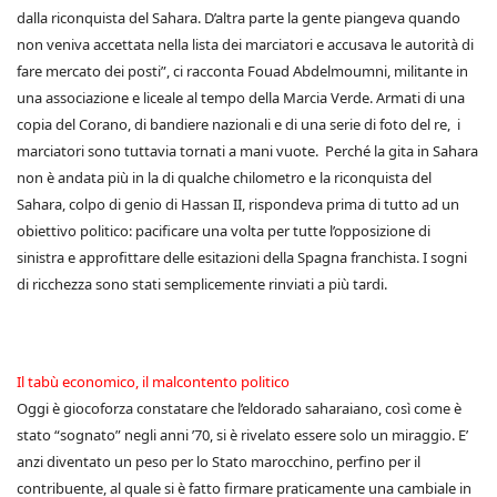
dalla riconquista del Sahara. D’altra parte la gente piangeva quando
non veniva accettata nella lista dei marciatori e accusava le autorità di
fare mercato dei posti”, ci racconta Fouad Abdelmoumni, militante in
una associazione e liceale al tempo della Marcia Verde. Armati di una
copia del Corano, di bandiere nazionali e di una serie di foto del re, i
marciatori sono tuttavia tornati a mani vuote. Perché la gita in Sahara
non è andata più in la di qualche chilometro e la riconquista del
Sahara, colpo di genio di Hassan II, rispondeva prima di tutto ad un
obiettivo politico: pacificare una volta per tutte l’opposizione di
sinistra e approfittare delle esitazioni della Spagna franchista. I sogni
di ricchezza sono stati semplicemente rinviati a più tardi.
Il tabù economico, il malcontento politico
Oggi è giocoforza constatare che l’eldorado saharaiano, così come è
stato “sognato” negli anni ’70, si è rivelato essere solo un miraggio. E’
anzi diventato un peso per lo Stato marocchino, perfino per il
contribuente, al quale si è fatto firmare praticamente una cambiale in