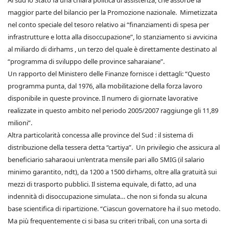
Al sud lo Stato fa una chiara politica di assistenza, che assorbe la
maggior parte del bilancio per la Promozione nazionale. Mimetizzata
nel conto speciale del tesoro relativo ai “finanziamenti di spesa per
infrastrutture e lotta alla disoccupazione”, lo stanziamento si avvicina
al miliardo di dirhams , un terzo del quale è direttamente destinato al
“programma di sviluppo delle province saharaiane”.
Un rapporto del Ministero delle Finanze fornisce i dettagli: “Questo
programma punta, dal 1976, alla mobilitazione della forza lavoro
disponibile in queste province. Il numero di giornate lavorative
realizzate in questo ambito nel periodo 2005/2007 raggiunge gli 11,89
milioni”.
Altra particolarità concessa alle province del Sud : il sistema di
distribuzione della tessera detta “cartiya”. Un privilegio che assicura al
beneficiario saharaoui un’entrata mensile pari allo SMIG (il salario
minimo garantito, ndt), da 1200 a 1500 dirhams, oltre alla gratuità sui
mezzi di trasporto pubblici. Il sistema equivale, di fatto, ad una
indennità di disoccupazione simulata… che non si fonda su alcuna
base scientifica di ripartizione. “Ciascun governatore ha il suo metodo.
Ma più frequentemente ci si basa su criteri tribali, con una sorta di