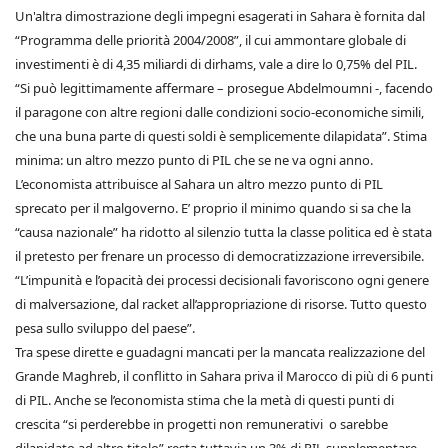
Un'altra dimostrazione degli impegni esagerati in Sahara è fornita dal
“Programma delle priorità 2004/2008”, il cui ammontare globale di
investimenti è di 4,35 miliardi di dirhams, vale a dire lo 0,75% del PIL.
“Si può legittimamente affermare – prosegue Abdelmoumni -, facendo
il paragone con altre regioni dalle condizioni socio-economiche simili,
che una buna parte di questi soldi è semplicemente dilapidata”. Stima
minima: un altro mezzo punto di PIL che se ne va ogni anno.
L’economista attribuisce al Sahara un altro mezzo punto di PIL
sprecato per il malgoverno. E’ proprio il minimo quando si sa che la
“causa nazionale” ha ridotto al silenzio tutta la classe politica ed è stata
il pretesto per frenare un processo di democratizzazione irreversibile.
“L’impunità e l’opacità dei processi decisionali favoriscono ogni genere
di malversazione, dal racket all’appropriazione di risorse. Tutto questo
pesa sullo sviluppo del paese”.
Tra spese dirette e guadagni mancati per la mancata realizzazione del
Grande Maghreb, il conflitto in Sahara priva il Marocco di più di 6 punti
di PIL. Anche se l’economista stima che la metà di questi punti di
crescita “si perderebbe in progetti non remunerativi o sarebbe