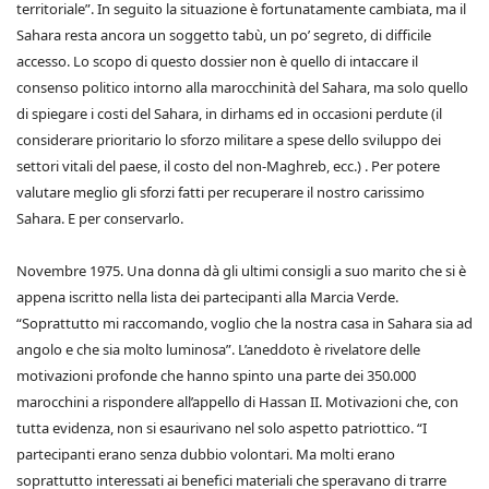
territoriale”. In seguito la situazione è fortunatamente cambiata, ma il
Sahara resta ancora un soggetto tabù, un po’ segreto, di difficile
accesso. Lo scopo di questo dossier non è quello di intaccare il
consenso politico intorno alla marocchinità del Sahara, ma solo quello
di spiegare i costi del Sahara, in dirhams ed in occasioni perdute (il
considerare prioritario lo sforzo militare a spese dello sviluppo dei
settori vitali del paese, il costo del non-Maghreb, ecc.) . Per potere
valutare meglio gli sforzi fatti per recuperare il nostro carissimo
Sahara. E per conservarlo.
Novembre 1975. Una donna dà gli ultimi consigli a suo marito che si è
appena iscritto nella lista dei partecipanti alla Marcia Verde.
“Soprattutto mi raccomando, voglio che la nostra casa in Sahara sia ad
angolo e che sia molto luminosa”. L’aneddoto è rivelatore delle
motivazioni profonde che hanno spinto una parte dei 350.000
marocchini a rispondere all’appello di Hassan II. Motivazioni che, con
tutta evidenza, non si esaurivano nel solo aspetto patriottico. “I
partecipanti erano senza dubbio volontari. Ma molti erano
soprattutto interessati ai benefici materiali che speravano di trarre