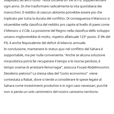
dilapidato ad altro titolo” resta tuttavia un 3% di PIL supplementare
ogni anno. Di che trasformare radicalmente la vita quotidiana dei
marocchini. Il reddito di ciascun abitante potrebbe essere più che
triplicato per tutta la durata del conflitto. Di conseguenza il Marocco si
situerebbe nella classifica del reddito pro capite al livello di paesi come
il Messico o il Cile. La posizione del Regno nella classifica dello sviluppo
umano migliorerebbe di molto, rispetto all’attuale 123° posto. Il 3% del
PIL è anche l’equivalente del deficit di bilancio annuale.
In conclusione, mantenere lo status quo nel conflitto del Sahara è
sopportabile, ma per nulla conveniente. “Anche se alcuna soluzione
miracolistica potrà far recuperare il tempo e le risorse perdute, è
tempo oramai di arrestare l’emorragia”, assicura Fouad Abdelmoumni.
Desiderio pietoso? La stessa idea del “costo economico” viene
contestata a Rabat, dove si tende a considerare le spese legate al
Sahara come investimenti produttivi e in ogni caso necessari, purché
non si perda un solo centimetro del nostro carissimo territorio.