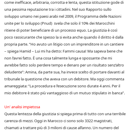
come inefficace, arbitraria, corrotta e lenta, questa istituzione gode di
una pessima reputazione tra i cittadini. Nel suo Rapporto sullo
sviluppo umano nei paesi arabi nel 2009, il Programma delle Nazioni
unite per lo sviluppo (Pnud) svela che solo il 10% dei Marocchini
ritiene di poter beneficiare di un processo equo. La giustizia è così
poco rassicurante che spesso la si evita anche quando il diritto è dalla
propria parte. “Ho avuto un litigio con un imprenditore in un cantiere
– spiega Hamid – Lui mi ha detto: Fammi causa! Ma sapeva bene che
non l’avrei fatto. È una cosa talmente lunga e spossante che mi
avrebbe fatto solo perdere tempo e denaro per un risultato senz’altro
deludente”: Amina, da parte sua, ha invece scelto di portare davanti al
tribunale la questione che aveva con un debitore. Ma oggi commenta
amareggiata: “La procedura e l’esecuzione sono durate 4 anni. Per il
mio debitore è stato più vantaggioso di un mutuo stipulato in banca”.
Un' analisi impietosa
Questa lentezza della giustizia si spiega prima di tutto con una terribile
carenza di mezzi. Oggi in Marocco ci sono solo 3322 magistrati,
chiamati a trattare più di 3 milioni di cause all’anno. Un numero del