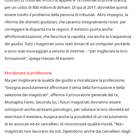
costruiti 22 tribunali, 4 corti di appello e 18 tribunali di prima istanza,
per un costo di 800 milioni di dirham. Di qui al 2017, dovrebbe quindi
essere risolto il problema della penuria di tribunali. Altro impegno, la
riforma dei distretti giudiziari, che saranno integralmente rivisti per
correggere le disparità tra le regioni. Il ministro punta anche
all’informatizzazione, che favorisce la rapidità, ma anche la trasparenza
dei giudizi. Tutti i magistrati sono stati dotati di un computer portatile
e sono stati incoraggiati a servirsi di internet – “per migliorare la loro
formazione”, spiega Hassan Al Kassem.
Moralizzare la professione
Ma per migliorare la qualità dei giudizi e moralizzare la professione,
“bisogna assolutamente affrontare il tema della formazione e della
selezione dei magistrati”, afferma il procuratore generale del re,
Mustapha Fares. Secondo lui, i futuri magistrati dovranno essere
sottoposti anche ad esami psicologici, per valutare la loro idoneità ad
esercitare il mestiere, Auspica anche la possibilità di un reclutamento
di ex avvocati ed ex cancellieri, di riconosciute qualità morali. “Ma i
magistrati non lavorano da soli. Dipendono anche dai cancellieri, dagli