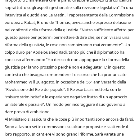
rapporto UE lamentava che “il piano di azione 2008-2012 si concentra
soprattutto sugli aspetti gestionali e sulla revisione legislativa”. In una
intervista al quotidiano Le Matin, il rappresentante della Commissione
europea a Rabat, Bruno de Thomas, aveva anche espresso delusione
nei confronti della riforma della giustizia. “Nutro sufficiente affetto per
questo paese per potermi permettere di dire che, se non vi sarà una
riforma della giustizia, le cose non cambieranno mai veramente”. Un
colpo duro per Abdelouahed Radi, tanto più che il diplomatico ha
concluso affermando: “Ho deciso di non appoggiare la riforma della
giustizia per l’anno prossimo perché non è adeguata”: E’ in questo
contesto che bisogna comprendere il discorso che ha pronunciato
Mohammed VI il 20 agosto, in occasione del 56° anniversario della
“Rivoluzione del Re e del popolo”. Il Re esorta a smetterla con le
“misure striminzite” e le esperienze negative frutto di un approccio
unilaterale e parziale”. Un modo per incoraggiare il suo governo a
dare prova di ambizione.
Al Ministero si assicura che le cose più importanti sono ancora da farsi.
Sono al lavoro sette commissioni su alcune proposte e si attende il
loro rapporto. In cantiere vi sono grandi riforme. Sarà varata una