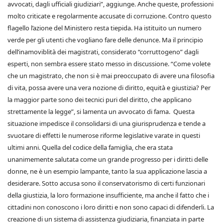
avvocati, dagli ufficiali giudiziari”, aggiunge. Anche queste, professioni
molto criticate e regolarmente accusate di corruzione. Contro questo
flagello l’azione del Ministero resta tiepida. Ha istituito un numero
verde per gli utenti che vogliano fare delle denunce. Ma il principio
dell’inamoviblità dei magistrati, considerato “corruttogeno” dagli
esperti, non sembra essere stato messo in discussione. “Come volete
che un magistrato, che non si è mai preoccupato di avere una filosofia
di vita, possa avere una vera nozione di diritto, equità e giustizia? Per
la maggior parte sono dei tecnici puri del diritto, che applicano
strettamente la legge”, si lamenta un avvocato di fama. Questa
situazione impedisce il consolidarsi di una giurisprudenza e tende a
svuotare di effetti le numerose riforme legislative varate in questi
ultimi anni. Quella del codice della famiglia, che era stata
unanimemente salutata come un grande progresso per i diritti delle
donne, ne è un esempio lampante, tanto la sua applicazione lascia a
desiderare. Sotto accusa sono il conservatorismo di certi funzionari
della giustizia, la loro formazione insufficiente, ma anche il fatto che i
cittadini non conoscono i loro diritti e non sono capaci di difenderli. La
creazione di un sistema di assistenza giudiziaria, finanziata in parte