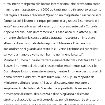
tutto inferiore rispetto alle norme internazionali che prevedono come
minimo un magistrato ogni 5000 abitanti, mentre il rapporto esistente
nel regno è di uno a diecimila! “Quando un magistrato o un cancelliere
fanno da soli il lavoro di cinque persone, o la giustizia è sommaria o è
lenta”, riconosce Hassan Al Kassem, primo presidente della Corte di
Appello del tribunale di commercio di Casablanca. “Ho atteso più di
un anno che la mia causa venisse trattata – racconta un imputato
all’uscita di un tribunale della regione di Meknès – E la cosa non
sbalordisce se si guarda allo stato in cui versa il tribunale: i cancellieri
scrivono a mano e a volte non hanno nemmeno la carta!”
Mentre il numero di cause trattate è aumentato del 215% tra il 1975 ed
il 2006, il numero dei tribunali cresce molto lentamente. Dal 1994, le
Corti d’Appello sono rimaste le stesse, mentre il numero dei tribunali di
prima istanza è addirittura diminuito (da 67 a 66)! Un rapporto del
Ministero definisce “urgenti” i lavori di costruzione, restauro e
ampliamento dei tribunali. Si evidenzia soprattutto la necessità di
provvedere ai sistemi di sicurezza e di sorveglianza e di creare
strutture di accoglienza e di consulenza per gli imputati. Le strutture