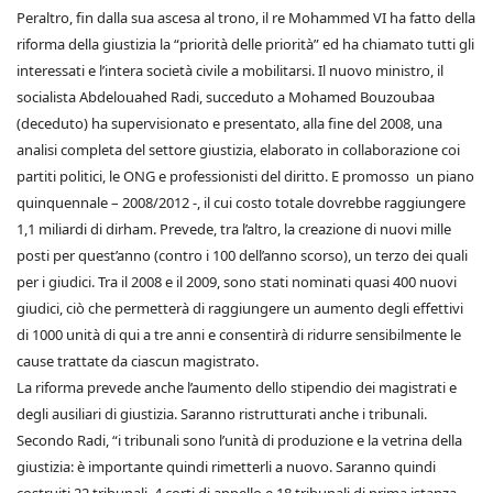
Peraltro, fin dalla sua ascesa al trono, il re Mohammed VI ha fatto della
riforma della giustizia la “priorità delle priorità” ed ha chiamato tutti gli
interessati e l’intera società civile a mobilitarsi. Il nuovo ministro, il
socialista Abdelouahed Radi, succeduto a Mohamed Bouzoubaa
(deceduto) ha supervisionato e presentato, alla fine del 2008, una
analisi completa del settore giustizia, elaborato in collaborazione coi
partiti politici, le ONG e professionisti del diritto. E promosso un piano
quinquennale – 2008/2012 -, il cui costo totale dovrebbe raggiungere
1,1 miliardi di dirham. Prevede, tra l’altro, la creazione di nuovi mille
posti per quest’anno (contro i 100 dell’anno scorso), un terzo dei quali
per i giudici. Tra il 2008 e il 2009, sono stati nominati quasi 400 nuovi
giudici, ciò che permetterà di raggiungere un aumento degli effettivi
di 1000 unità di qui a tre anni e consentirà di ridurre sensibilmente le
cause trattate da ciascun magistrato.
La riforma prevede anche l’aumento dello stipendio dei magistrati e
degli ausiliari di giustizia. Saranno ristrutturati anche i tribunali.
Secondo Radi, “i tribunali sono l’unità di produzione e la vetrina della
giustizia: è importante quindi rimetterli a nuovo. Saranno quindi