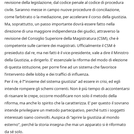
revisione della legislazione, dal codice penale al codice di procedura
civile. Saranno messe in campo nuove procedure di conciliazione,
come l’arbitrato o la mediazione, per accelerare il corso della giustizia.
Ma, soprattutto, un passo importante dovrà essere fatto nella
direzione di una maggiore indipendenza dei giudici, attraverso la
revisione del Consiglio Superiore della Magistratura (CSM), che è
competente sulle carriere dei magistrati. Ufficialmente il CSM è
presieduto dal re, ma nei fatti è il vice-presidente, vale a dire il Ministro
della Giustizia, a dirigerlo. E’ essenziale la riforma del modo di elezione
di questa istituzione, per porre fine ad un sistema che favorisce
l’intervento delle lobby e dei traffici di influenza.
Per il re, è l’”insieme del sistema giustizia” ad essere in crisi, ed egli
intende rompere gli schemi correnti. Non è più tempo di accontentarsi
di risanare le crepe, occorre modificare non solo il metodo della
riforma, ma anche lo spirito che la caratterizza. E’ per questo il sovrano
intende privilegiare un metodo partecipativo, perché tutti i soggetti
interessati siano coinvolti. Auspica di “aprire la giustizia al mondo
esterno”, perché la storia insegna che mai un apparato si è riformato
da sé solo.