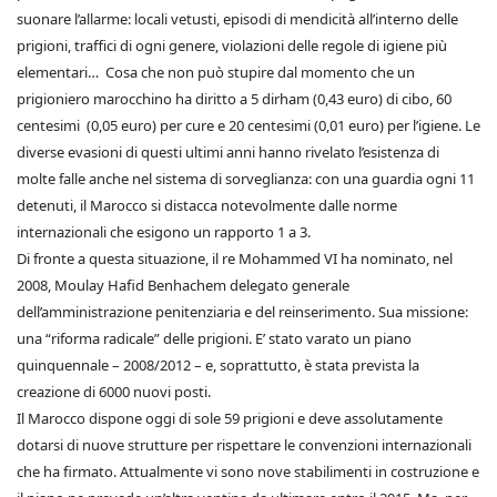
suonare l’allarme: locali vetusti, episodi di mendicità all’interno delle
prigioni, traffici di ogni genere, violazioni delle regole di igiene più
elementari… Cosa che non può stupire dal momento che un
prigioniero marocchino ha diritto a 5 dirham (0,43 euro) di cibo, 60
centesimi (0,05 euro) per cure e 20 centesimi (0,01 euro) per l’igiene. Le
diverse evasioni di questi ultimi anni hanno rivelato l’esistenza di
molte falle anche nel sistema di sorveglianza: con una guardia ogni 11
detenuti, il Marocco si distacca notevolmente dalle norme
internazionali che esigono un rapporto 1 a 3.
Di fronte a questa situazione, il re Mohammed VI ha nominato, nel
2008, Moulay Hafid Benhachem delegato generale
dell’amministrazione penitenziaria e del reinserimento. Sua missione:
una “riforma radicale” delle prigioni. E’ stato varato un piano
quinquennale – 2008/2012 – e, soprattutto, è stata prevista la
creazione di 6000 nuovi posti.
Il Marocco dispone oggi di sole 59 prigioni e deve assolutamente
dotarsi di nuove strutture per rispettare le convenzioni internazionali
che ha firmato. Attualmente vi sono nove stabilimenti in costruzione e