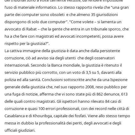
dei tribunali sono a volte talmente vetuste, da rendere impossibile
l’uso di materiale informatico. Lo stesso rapporto rivela che “una gran
parte dei computer sono obsoleti e che almeno 35 giurisdizioni
dispongono di solo due computer”. “Come volete – si lamenta un
avvocato di Rabat – che la gente che entra in un tribunale sporco, che
ha a che fare con magistrati ed avvocati incompetenti, possa avere
rispetto per la giustizia?”.
La cattiva immagine della giustizia è data anche dalla persistente
corruzione, ciò ad avviso sia degli utenti che degli osservatori
internazionali. Secondo la Banca mondiale, la giustizia è ritenuto il
servizio pubblico più corrotto, con un voto di 3,5 su 5, davanti alla
polizia ed alla sanità. Conclusioni sottoscritte anche da una Ispezione
generale della giustizia che, nel suo rapporto 2008, reso pubblico per
una fuga di notizie, afferma che vi sono state più di 862 denunce, 613
delle quali contro magistrati. Gli ispettori hanno rilevato 84 casi di
corruzione e quasi 100 errori professionali, con dei record nelle città di
Casablanca e di Khouribga, capitale dei fosfati. Viene allo stesso tempo
messa in dubbio la professionalità dei periti, degli avvocati e degli
ufficiali giudiziari.