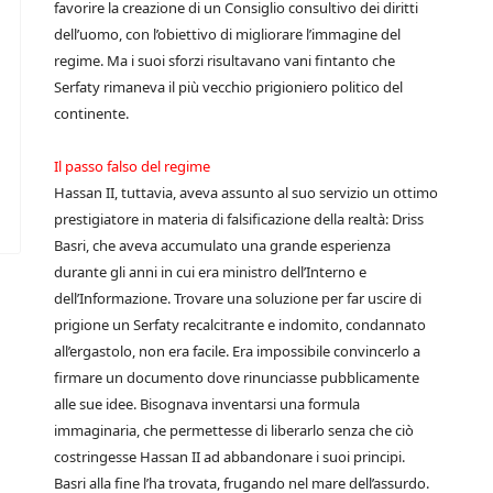
favorire la creazione di un Consiglio consultivo dei diritti
dell’uomo, con l’obiettivo di migliorare l’immagine del
regime. Ma i suoi sforzi risultavano vani fintanto che
Serfaty rimaneva il più vecchio prigioniero politico del
continente.
Il passo falso del regime
Hassan II, tuttavia, aveva assunto al suo servizio un ottimo
prestigiatore in materia di falsificazione della realtà: Driss
Basri, che aveva accumulato una grande esperienza
durante gli anni in cui era ministro dell’Interno e
dell’Informazione. Trovare una soluzione per far uscire di
prigione un Serfaty recalcitrante e indomito, condannato
all’ergastolo, non era facile. Era impossibile convincerlo a
firmare un documento dove rinunciasse pubblicamente
alle sue idee. Bisognava inventarsi una formula
immaginaria, che permettesse di liberarlo senza che ciò
costringesse Hassan II ad abbandonare i suoi principi.
Basri alla fine l’ha trovata, frugando nel mare dell’assurdo.