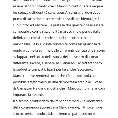
essere risolto fintanto che il Marocco continuerà a negare
l’esistenza dell’identità saharaoui. Al contrario, dovrebbe
prima di tutto riconoscere l’esistenza di tale identità, e il
suo diritto ad esistere. La pretesa che questa possa essere
compatibile con la nazionalità marocchina dipende dalla
definizione che si intende dare al concetto stesso di
nazionalità. Se lo si vuole concepire come un qualcosa di
rigido o come la somma delle differenti identità che si sono
sviluppate nel corso della storia del paese. Un discorso
differente, invece, è sapere se i Saharaoui accetterebbero
la suddetta compatibilità. E per far sì che l’accettino, il
Marocco deve rendersi conto che c’è una sola soluzione
possibile: trasformarsi in una democrazia credibile. Il caso
di Aminatou Haidar dimostra che il Marocco non ha ancora
imparato la lezione.
Il discorso pronunciato dal re Mohammed VI al momento
della commemorazione della Marcia verde, il 6 novembre
scorso, presentando il falso dilemma “patriottismo o