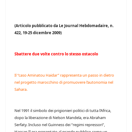
(Articolo pubblicato da Le Journal Hebdomadaire, n.
422, 19-25 dicembre 2009)
Sbattere due volte contro lo stesso ostacolo
Il “caso Aminatou Haidar” rappresenta un passo in dietro
nel progetto marocchino di promuovere l’autonomia nel
Sahara.
Nel 1991 il simbolo dei prigionieri politici di tutta l’Africa,
dopo la liberazione di Nelson Mandela, era Abraham
Serfaty. Incluso nel Guinness dei “regimi repressori”,
Hassan II era presentato al grande pubblico come un