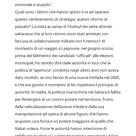
immorale e stupido”.
Quali sono i fattori che hanno spinto il re ad operare
questo cambiamento di strategia, questo ritorno al
passato? La visita ai campi di Tindouf dei sette attivisti
saharaoui che al loro ritorno sono stati arrestati con
l’accusa di collaborazione militare con il nemico? Al
momento di un viaggio a Laayoune, nel giugno scorso,
prima del fallimento dei candidati “ufficiali” alle elezioni
municipali, ho sentito dire dalle autorità in loco che la
politica di “apertura” condotta negli ultimi anni non aveva
dato risultati, se non l’avvio di una nuova Intifada nel 2005,
e che era giunto il momento di far rispettare il principio di
autorità. In realtà, la politica marocchina nel Sahara è fallita
per l’emergere di un contro-potere nel territorio, frutto
della radicalizzazione dell’azione tribale e della sua
manipolazione ad opera di alcune figure, che hanno
acquisito una forza e un potere maggiore di quello che
Rabat voleva. Forse le autorità hanno intenzione di
rettificare qualcosa? La ristrutturazione annunciata dal re