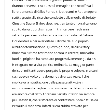
tiranno perverso. Era questa l’immagine che ne offriva il
libro-denuncia di Gilles Perrault, Notre ami le Roi, un’opera
scritta grazie alle ricerche condotte dalla moglie di Serfaty,
Christine Daure. Il libro descrive, tra i tanti orrori, il calvario
subito dai gruppi di sinistra finiti in carcere negli anni
settanta per aver contestato la marocchinità del Sahara
Occidentale e per aver difeso il diritto del suo popolo
all’autodeterminazione. Questo gruppo, di cui Serfaty
rimaneva l’ultimo testimone ancora in carcere, una volta
fuori di prigione ha cambiato progressivamente guida e si
è integrato nella vita politica ordinaria. La maggior parte
dei suoi militanti aveva purgato le proprie colpe e, in alcuni
casi, aveva rivolto una domanda di grazia reale, il ché
implicava la ritrattazione della passata attività e il
riconoscimento degli errori commessi. La detenzione a cui
era ancora costretto Abraham Serfaty infastidiva sempre
più Hassan II, che si sforzava di contrastare l’idea diffusa da
Perrault. Il monarca, infatti, si era subito attivato per