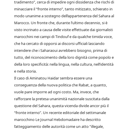
tradimento”, cerca di impedire ogni dissidenza che rischi di
minacciare il “fronte interno”, tanto mitizzato, schierato in
modo unanime a sostegno dell’appartenenza del Sahara al
Marocco. Un fronte che, durante l’ultimo decennio, si è
visto incrinato a causa delle visite effettuate dai giornalisti
marocchini nei campi di Tindouf e da qualche timida voce,
che ha cercato di opporsi ai discorsi ufficiali lasciando
intendere che i Saharaoui avrebbero bisogno, prima di
tutto, del riconoscimento della loro dignità come popolo e
della loro specificità: nella lingua, nella cultura, nell’identità
e nella storia.
Il caso di Aminatou Haidar sembra essere una
conseguenza della nuova politica che Rabat, a quanto,
vuole pare imporre ad ogni costo. Ma, invece, che
rafforzare la pretesa unanimità nazionale suscitata dalla
questione del Sahara, questa vicenda divide ancor più il
“fronte interno”. Un recente editoriale del settimanale
marocchino Le Journal Hebdomadaire ha descritto
l’atteggiamento delle autorità come un atto “illegale,