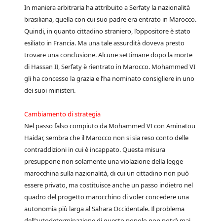
In maniera arbitraria ha attribuito a Serfaty la nazionalità
brasiliana, quella con cui suo padre era entrato in Marocco.
Quindi, in quanto cittadino straniero, l’oppositore è stato
esiliato in Francia. Ma una tale assurdità doveva presto
trovare una conclusione. Alcune settimane dopo la morte
di Hassan II, Serfaty è rientrato in Marocco. Mohammed VI
gli ha concesso la grazia e l’ha nominato consigliere in uno
dei suoi ministeri.
Cambiamento di strategia
Nel passo falso compiuto da Mohammed VI con Aminatou
Haidar, sembra che il Marocco non si sia reso conto delle
contraddizioni in cui è incappato. Questa misura
presuppone non solamente una violazione della legge
marocchina sulla nazionalità, di cui un cittadino non può
essere privato, ma costituisce anche un passo indietro nel
quadro del progetto marocchino di voler concedere una
autonomia più larga al Sahara Occidentale. Il problema
dell’autodeterminazione di questo popolo non potrà mai