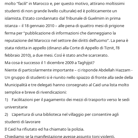
molto “facili” in Marocco e, per questo motivo, attirano moltissimi
studenti di non grande livello culturale) ed è politicamente un
islamista. E’stato condannato dal Tribunale di Guelmim in prima
istanza – il 18 gennaio 2010 – alle pena di quattro mesi di prigione
ferma per “pubblicazione di informazioni che danneggiano la
reputazione del Marocco nel settore dei diritti dell’uomo”. La pena è
stata ridotta in appello (dinanzi alla Corte di Appello di Tiznit, l’8
febbraio 2010), a due mesi. Così è stato anche scarcerato.
Ma cosa è successo il 1 dicembre 2009 a Taghjijst?
Niente di particolarmente importante – ci risponde Abdellah Hazzam -
Un gruppo di studenti si è riunito nello spiazzo di fronte alla sede della
Municipalità e tre delegati hanno consegnato al Caid una lista molto
semplice e breve di rivendicazioni:
1) Facilitazioni per il pagamento dei mezzi di trasporto verso le sedi
universitarie
2) L’apertura di una biblioteca nel villaggio per consentire agli
studenti di lavorare
Il Caid ha rifiutato ed ha chiamato la polizia.
Chiediamo se la manifestazione avesse assunto toni violenti.