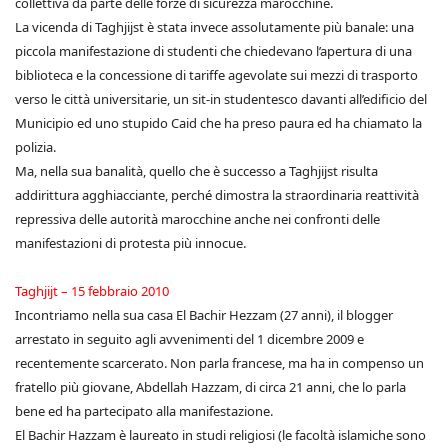
collettiva da parte delle forze di sicurezza marocchine.
La vicenda di Taghjijst è stata invece assolutamente più banale: una
piccola manifestazione di studenti che chiedevano l’apertura di una
biblioteca e la concessione di tariffe agevolate sui mezzi di trasporto
verso le città universitarie, un sit-in studentesco davanti all’edificio del
Municipio ed uno stupido Caid che ha preso paura ed ha chiamato la
polizia.
Ma, nella sua banalità, quello che è successo a Taghjijst risulta
addirittura agghiacciante, perché dimostra la straordinaria reattività
repressiva delle autorità marocchine anche nei confronti delle
manifestazioni di protesta più innocue.
Taghjijt – 15 febbraio 2010
Incontriamo nella sua casa El Bachir Hezzam (27 anni), il blogger
arrestato in seguito agli avvenimenti del 1 dicembre 2009 e
recentemente scarcerato. Non parla francese, ma ha in compenso un
fratello più giovane, Abdellah Hazzam, di circa 21 anni, che lo parla
bene ed ha partecipato alla manifestazione.
El Bachir Hazzam è laureato in studi religiosi (le facoltà islamiche sono