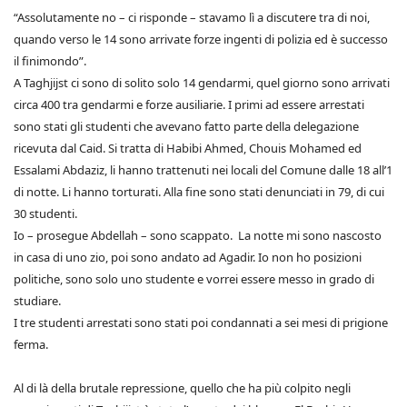
“Assolutamente no – ci risponde – stavamo lì a discutere tra di noi,
quando verso le 14 sono arrivate forze ingenti di polizia ed è successo
il finimondo”.
A Taghjijst ci sono di solito solo 14 gendarmi, quel giorno sono arrivati
circa 400 tra gendarmi e forze ausiliarie. I primi ad essere arrestati
sono stati gli studenti che avevano fatto parte della delegazione
ricevuta dal Caid. Si tratta di Habibi Ahmed, Chouis Mohamed ed
Essalami Abdaziz, li hanno trattenuti nei locali del Comune dalle 18 all’1
di notte. Li hanno torturati. Alla fine sono stati denunciati in 79, di cui
30 studenti.
Io – prosegue Abdellah – sono scappato. La notte mi sono nascosto
in casa di uno zio, poi sono andato ad Agadir. Io non ho posizioni
politiche, sono solo uno studente e vorrei essere messo in grado di
studiare.
I tre studenti arrestati sono stati poi condannati a sei mesi di prigione
ferma.
Al di là della brutale repressione, quello che ha più colpito negli