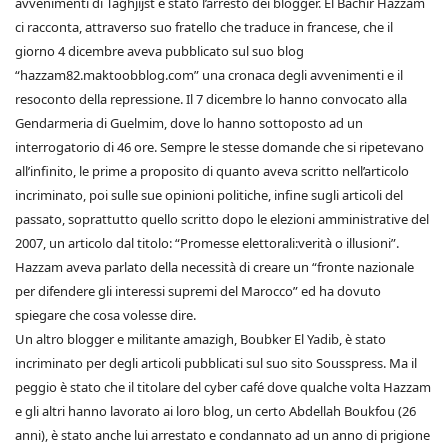
avvenimenti di Taghjijst è stato l’arresto dei blogger. El Bachir Hazzam
ci racconta, attraverso suo fratello che traduce in francese, che il
giorno 4 dicembre aveva pubblicato sul suo blog
“hazzam82.maktoobblog.com” una cronaca degli avvenimenti e il
resoconto della repressione. Il 7 dicembre lo hanno convocato alla
Gendarmeria di Guelmim, dove lo hanno sottoposto ad un
interrogatorio di 46 ore. Sempre le stesse domande che si ripetevano
all’infinito, le prime a proposito di quanto aveva scritto nell’articolo
incriminato, poi sulle sue opinioni politiche, infine sugli articoli del
passato, soprattutto quello scritto dopo le elezioni amministrative del
2007, un articolo dal titolo: “Promesse elettorali:verità o illusioni”.
Hazzam aveva parlato della necessità di creare un “fronte nazionale
per difendere gli interessi supremi del Marocco” ed ha dovuto
spiegare che cosa volesse dire.
Un altro blogger e militante amazigh, Boubker El Yadib, è stato
incriminato per degli articoli pubblicati sul suo sito Sousspress. Ma il
peggio è stato che il titolare del cyber café dove qualche volta Hazzam
e gli altri hanno lavorato ai loro blog, un certo Abdellah Boukfou (26
anni), è stato anche lui arrestato e condannato ad un anno di prigione