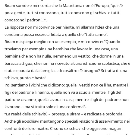
Biram sorride e mi ricorda che la Mauritania non è l’Europa, “qui c’è
poca gente, tutti si conoscono, tutti conoscono gli schiavi e tutti
conoscono i padroni…”.
La risposta non mi convince per niente, mi allarma l’idea che una
condanna possa essere affidata a quello che “tutti sanno”.
Biram mi spiega meglio con un esempio, e mi convince: “Quando
troviamo per esempio una bambina che lavora in una casa, una
bambina che non ha nulla, nemmeno un vestito, che dorme in una
baracca attigua, che non ha ricevuto alcuna istruzione scolastica, che è
stata separata dalla famiglia… di cos’altro c’è bisogno? Si tratta di una
schiava, punto e basta!
Poi sentiamo i vicini che ci dicono: quella i vestiti non ce li ha, mentre i
figli del padrone li hanno, quella non va a scuola, mentre i figli del
padrone ci vanno, quella lavora in casa, mentre i figli del padrone non
lavorano… ma si tratta solo di una conferma”.
“La realtà della schiavitù – prosegue Biram – è radicata e profonda.
Anche gli ex-schiavi mantengono speciali relazioni di asservimento nei
confronti dei loro maitre. Ci sono ex schiavi che oggi sono magari