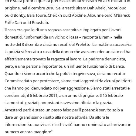
Ed è stata proprio questa pretesa a condurre Biram ed altri militanti in
prigione, nel dicembre 2010. Sei arresti: Biram Dah Abeid, Moouloud
ould Bonby, Bala Touré, Cheickh ould Abidine, Aliounne ould M’Bareck
Fall e Dah ould Boushab.
Il caso era quello di una ragazza asservita e impiegata per i lavori
domestici. “Informati da un vicino di casa – racconta Biram – nella
notte del 3 dicembre ci siamo recati dal Prefetto. La mattina successiva
la polizia si è recata a casa della donna che avevamo denunciato ed ha
effettivamente trovato la ragazza al lavoro. La padrona denunciata,
però, è una persona importante, un influente funzionario di banca.
Quando ci siamo accorti che la polizia tergiversava, ci siamo recati in
Commissariato per protestare, siamo stati aggrediti da alcuni poliziotti
che hanno poi denunciato noi per aggressione. Siamo stati arrestati e
condannati, il 6 febbraio 2011, a un anno di prigione. Il 15 febbraio
siamo stati graziati, nonostante avessimo rifiutato la grazia.
Arrestarci però è stato un passo falso per il potere: è servito solo a
dare un grandissimo risalto alla nostra attività. Da allora le
informazioni su nuovi casi di schiavitù hanno cominciato ad arrivarci in
numero ancora maggiore”.