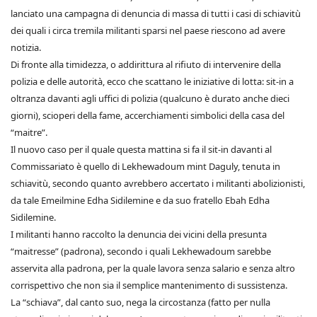
lanciato una campagna di denuncia di massa di tutti i casi di schiavitù
dei quali i circa tremila militanti sparsi nel paese riescono ad avere
notizia.
Di fronte alla timidezza, o addirittura al rifiuto di intervenire della
polizia e delle autorità, ecco che scattano le iniziative di lotta: sit-in a
oltranza davanti agli uffici di polizia (qualcuno è durato anche dieci
giorni), scioperi della fame, accerchiamenti simbolici della casa del
“maitre”.
Il nuovo caso per il quale questa mattina si fa il sit-in davanti al
Commissariato è quello di Lekhewadoum mint Daguly, tenuta in
schiavitù, secondo quanto avrebbero accertato i militanti abolizionisti,
da tale Emeilmine Edha Sidilemine e da suo fratello Ebah Edha
Sidilemine.
I militanti hanno raccolto la denuncia dei vicini della presunta
“maitresse” (padrona), secondo i quali Lekhewadoum sarebbe
asservita alla padrona, per la quale lavora senza salario e senza altro
corrispettivo che non sia il semplice mantenimento di sussistenza.
La “schiava”, dal canto suo, nega la circostanza (fatto per nulla