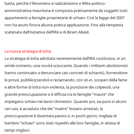
basta, perché il fenomeno è radicatissimo e l’élite politico-
amministrativa mauritana è composta praticamente da soggetti tutti
appartenenti a famiglie proprietarie di schiavi. Così la legge del 2007
non ha avuto finora alcuna pratica applicazione. Fino alla tempesta
scatenata dall’iniziativa dell’IRA e di Biram Abeid.
La nuova strategia di lotta
La strategia di lotta adottata recentemente dall’IRA costituisce, in un
simile contesto, una novità scioccante. Quando i militanti abolizionisti
hanno cominciato a denunciare casi concreti di schiavitù, fornendone
le prove, pubblicizzandoli e reclamando, con sit-in, scioperi della fame
e altre forme di lotta non-violenta, la punizione dei colpevoli, una
grande preoccupazione si è diffusa tra le famiglie “maure” che
impiegano schiavi nei lavori domestici. Quando poi, sia pure in alcuni
rari casi, è accaduto che dei “maitre” fossero arrestati, la
preoccupazione è diventata panico e, in pochi giorni, migliaia di
bambini “schiavi” sono stati rispediti alle loro famiglie, in attesa di
tempi migliori.