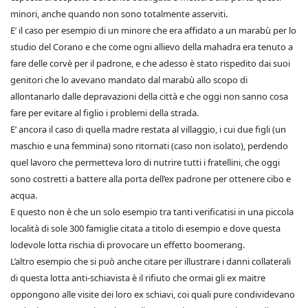
minori, anche quando non sono totalmente asserviti.
E’ il caso per esempio di un minore che era affidato a un marabù per lo
studio del Corano e che come ogni allievo della mahadra era tenuto a
fare delle corvè per il padrone, e che adesso è stato rispedito dai suoi
genitori che lo avevano mandato dal marabù allo scopo di
allontanarlo dalle depravazioni della città e che oggi non sanno cosa
fare per evitare al figlio i problemi della strada.
E’ ancora il caso di quella madre restata al villaggio, i cui due figli (un
maschio e una femmina) sono ritornati (caso non isolato), perdendo
quel lavoro che permetteva loro di nutrire tutti i fratellini, che oggi
sono costretti a battere alla porta dell’ex padrone per ottenere cibo e
acqua.
E questo non è che un solo esempio tra tanti verificatisi in una piccola
località di sole 300 famiglie citata a titolo di esempio e dove questa
lodevole lotta rischia di provocare un effetto boomerang.
L’altro esempio che si può anche citare per illustrare i danni collaterali
di questa lotta anti-schiavista è il rifiuto che ormai gli ex maitre
oppongono alle visite dei loro ex schiavi, coi quali pure condividevano