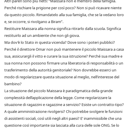
Altri pareri sono più netti: “Maissara non è membro della famiglia.
Perché rischiare la prigione per così poco? Non si può ricavare niente
da questo piccolo. Rimandatelo alla sua famiglia, che se la vedano loro
e, se occorre, si rivolgano a Biram”.
Restituire Maissara alla nonna significa ritirarlo dalla scuola. Significa
restituirlo ad un ambiente che non gli giova.
Ma dov’è lo Stato in questa vicenda? Dove sono i poteri pubblici?
Perché il direttore Omar non può mantenere il piccolo Maissara a casa
sua, assicurargli il vitto e curare la sua istruzione? Perché sua madre e
sua nonna non possono firmare una liberatoria di responsabilità o un
trasferimento della autorità genitoriale? Non dovrebbe esserci un
modo di regolarizzare questa situazione al meglio, nell’interesse del
bambino?
La situazione del piccolo Maissara è paradigmatica della grande
complessità dell’applicazione della legge. Come regolarizzare la
situazione di ragazzini e ragazzine a servizio? Esiste un contratto-tipo?
A quale amministrazione rivolgersi? Chi potrebbe svolgere le funzioni
di assistenti sociali, così utili negli altri paesi? E’ inammissibile che una
questione così importante sia lasciata alla cura delle sole ONG. Se lo