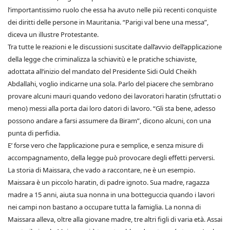
l’importantissimo ruolo che essa ha avuto nelle più recenti conquiste
dei diritti delle persone in Mauritania. “Parigi val bene una messa”,
diceva un illustre Protestante.
Tra tutte le reazioni e le discussioni suscitate dall’avvio dell’applicazione
della legge che criminalizza la schiavitù e le pratiche schiaviste,
adottata all’inizio del mandato del Presidente Sidi Ould Cheikh
Abdallahi, voglio indicarne una sola. Parlo del piacere che sembrano
provare alcuni mauri quando vedono dei lavoratori haratin (sfruttati o
meno) messi alla porta dai loro datori di lavoro. “Gli sta bene, adesso
possono andare a farsi assumere da Biram”, dicono alcuni, con una
punta di perfidia.
E’ forse vero che l’applicazione pura e semplice, e senza misure di
accompagnamento, della legge può provocare degli effetti perversi.
La storia di Maissara, che vado a raccontare, ne è un esempio.
Maissara è un piccolo haratin, di padre ignoto. Sua madre, ragazza
madre a 15 anni, aiuta sua nonna in una botteguccia quando i lavori
nei campi non bastano a occupare tutta la famiglia. La nonna di
Maissara alleva, oltre alla giovane madre, tre altri figli di varia età. Assai