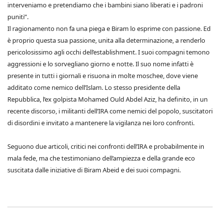
interveniamo e pretendiamo che i bambini siano liberati e i padroni
puniti”.
Il ragionamento non fa una piega e Biram lo esprime con passione. Ed
è proprio questa sua passione, unita alla determinazione, a renderlo
pericolosissimo agli occhi dell’establishment. I suoi compagni temono
aggressioni e lo sorvegliano giorno e notte. Il suo nome infatti è
presente in tutti i giornali e risuona in molte moschee, dove viene
additato come nemico dell’Islam. Lo stesso presidente della
Repubblica, l’ex golpista Mohamed Ould Abdel Aziz, ha definito, in un
recente discorso, i militanti dell’IRA come nemici del popolo, suscitatori
di disordini e invitato a mantenere la vigilanza nei loro confronti.
Seguono due articoli, critici nei confronti dell’IRA e probabilmente in
mala fede, ma che testimoniano dell’ampiezza e della grande eco
suscitata dalle iniziative di Biram Abeid e dei suoi compagni.