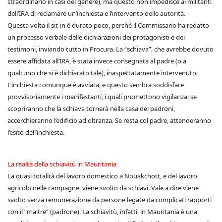
straordinario in casi del genere), ma questo non impedisce ai militanti
dell’IRA di reclamare un’inchiesta e l’intervento delle autorità.
Questa volta il sit-in è durato poco, perché il Commissario ha redatto
un processo verbale delle dichiarazioni dei protagonisti e dei
testimoni, inviando tutto in Procura. La “schiava”, che avrebbe dovuto
essere affidata all’IRA, è stata invece consegnata al padre (o a
qualcuno che si è dichiarato tale), inaspettatamente intervenuto.
L’inchiesta comunque è avviata, e questo sembra soddisfare
provvisoriamente i manifestanti, i quali promettono vigilanza: se
scopriranno che la schiava tornerà nella casa dei padroni,
accerchieranno l’edificio ad oltranza. Se resta col padre, attenderanno
l’esito dell’inchiesta.
La realtà della schiavitù in Mauritania
La quasi totalità del lavoro domestico a Nouakchott, e del lavoro
agricolo nelle campagne, viene svolto da schiavi. Vale a dire viene
svolto senza remunerazione da persone legate da complicati rapporti
con il “maitre” (padrone). La schiavitù, infatti, in Mauritania è una