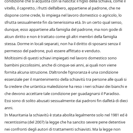
condizione che si acquista con la nascita: il figlio della schiava, come il
vitello, il capretto, i frutti dell’albero, appartiene al padrone, che ne
dispone come crede, lo impiega nel lavoro domestico o agricolo, lo
sfrutta sessualmente fin da tenerissima età. In un certo qual senso,
dunque, esso appartiene alla famiglia del padrone, ma non gode di
alcun diritto e non è trattato come gli altri membri della famiglia
stessa. Dorme in locali separati, non ha il diritto di sposarsi senza il
permesso del padrone, può essere affittato e venduto.
Moltissimi di questi schiavi impiegati nel lavoro domestico sono
bambini piccolissimi, anche di cinque-sei anni, ai quali non viene
fornita alcuna istruzione. D’altronde l’ignoranza è una condizione
essenziale per il mantenimento della schiavitù tra persone alle quali si
fa credere che un’antica maledizione ha reso i neri schiavi dei bianchi e
che devono accettare tale condizione per guadagnarsi il Paradiso.
Essi sono di solito abusati sessualmente dai padroni fin dall’età di dieci
anni.
In Mauritania la schiavitù è stata abolita legalmente solo nel 1981 ed è
recentissima (del 2007) la legge che ha sancito severe pene detentive
nei confronti degli autori di trattamenti schiavisti. Ma la legge non