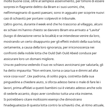
molte buone cose, oltre al semplice asservimento, per timore di essere
sorpresi in flagrante delitto da Biram e i suoi uomini, che,
nell’immaginario di questi paesani, sono in agguato per scoprire nuovi
casi di schiavitù per portare i colpevoli in tribunale.
L’altro giorno, durante il week end che ho trascorso al villaggio, alcuni
ex schiavi mi hanno chiesto se davvero Biram era arrivato a “Lavita”
(luogo di deviazione verso la località) e se intendesse venire da loro,
mostrando un certo disappunto per gli effetti indotti della sua lotta;
certamente, a causa della loro ignoranza, per irriconoscenza nei
confronti della nobile lotta che Ould Dah Ould Abeid conduce per
assicurare loro un domani migliore.
Una ex padrona vedendo il suo ex schiavo avvicinarsi per salutarla, gli
ha detto impaurita: “Non entrare, torna a casa tua e dimmi ad alta
voce cosa vuoi”. L’ex padrona, di solito pigra, costretta dalla sua
pinguedine a chiedere aiuto, si sforza adesso bene o male di fare lei i
lavori, prima affidati a questi bambini cui è vietato adesso anche solo
di sederle accanto, dopo aver condiviso tutta una vita insieme.
Si potrebbero citare moltissimi esempi che dimostrano
l’inadeguatezza di questa lotta contro la schiavitù che, al ritmo attuale,