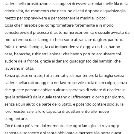
cadere nella prostituzione e ai ragazzi di essere arruolati nelle fila della
criminalità, dal momento che nessuno di essi dispone di qualsivoglia
mezzo per sopravvivere e per sostenere le madri e i piccoli.
Cosa che finirebbe per compromettere fortemente e in modo
considerevole il processo di autonomia economica e sociale avviato da
molto tempo dalle famiglie che si sono affrancate dagli ex padroni.
Infatti queste famiglie, la cui indipendenza è oggi a rischio, hanno
case, baracche, rubinetti, animali che hanno potuto acquistare col
sudore della fronte, grazie al danaro guadagnato dai bambini che
lavorano in città.
Senza queste entrate, tutti i tentativi di mantenere la famiglia senza
cadere nell’accattonaggio o nel lavoro servile crolla di un colpo, senza
che queste persone abbiano alcuna speranza di evitare di ricadere in
quella schiavitù dalla quale tentano di affrancarsi giorno per giorno,
senza alcun aiuto da parte dello Stato, e potendo contare solo sulla
loro resistenza e la loro capacità di adattamento alle nuove
congiunture.
Ciò è tanto più vero dal momento che ogni famiglia si trova oggi
esposta al sospetto e si sente obbligata a mettere alla porta questi