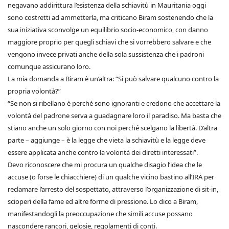
negavano addirittura l’esistenza della schiavitù in Mauritania oggi
sono costretti ad ammetterla, ma criticano Biram sostenendo che la
sua iniziativa sconvolge un equilibrio socio-economico, con danno
maggiore proprio per quegli schiavi che si vorrebbero salvare e che
vengono invece privati anche della sola sussistenza che i padroni
comunque assicurano loro.
La mia domanda a Biram è un’altra: “Si può salvare qualcuno contro la
propria volontà?”
“Se non si ribellano è perché sono ignoranti e credono che accettare la
volontà del padrone serva a guadagnare loro il paradiso. Ma basta che
stiano anche un solo giorno con noi perché scelgano la libertà. D’altra
parte – aggiunge – è la legge che vieta la schiavitù e la legge deve
essere applicata anche contro la volontà dei diretti interessati”.
Devo riconoscere che mi procura un qualche disagio l’idea che le
accuse (o forse le chiacchiere) di un qualche vicino bastino all’IRA per
reclamare l’arresto del sospettato, attraverso l’organizzazione di sit-in,
scioperi della fame ed altre forme di pressione. Lo dico a Biram,
manifestandogli la preoccupazione che simili accuse possano
nascondere rancori, gelosie, regolamenti di conti.