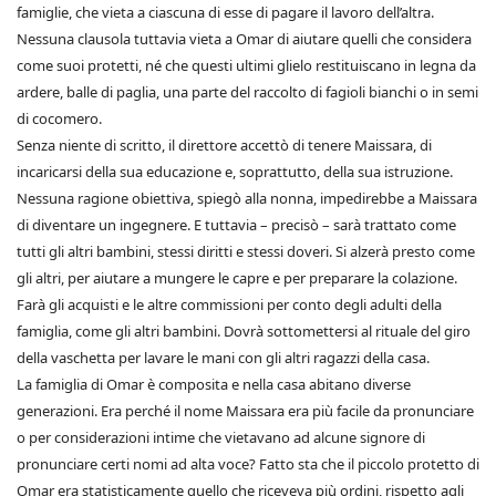
famiglie, che vieta a ciascuna di esse di pagare il lavoro dell’altra.
Nessuna clausola tuttavia vieta a Omar di aiutare quelli che considera
come suoi protetti, né che questi ultimi glielo restituiscano in legna da
ardere, balle di paglia, una parte del raccolto di fagioli bianchi o in semi
di cocomero.
Senza niente di scritto, il direttore accettò di tenere Maissara, di
incaricarsi della sua educazione e, soprattutto, della sua istruzione.
Nessuna ragione obiettiva, spiegò alla nonna, impedirebbe a Maissara
di diventare un ingegnere. E tuttavia – precisò – sarà trattato come
tutti gli altri bambini, stessi diritti e stessi doveri. Si alzerà presto come
gli altri, per aiutare a mungere le capre e per preparare la colazione.
Farà gli acquisti e le altre commissioni per conto degli adulti della
famiglia, come gli altri bambini. Dovrà sottomettersi al rituale del giro
della vaschetta per lavare le mani con gli altri ragazzi della casa.
La famiglia di Omar è composita e nella casa abitano diverse
generazioni. Era perché il nome Maissara era più facile da pronunciare
o per considerazioni intime che vietavano ad alcune signore di
pronunciare certi nomi ad alta voce? Fatto sta che il piccolo protetto di
Omar era statisticamente quello che riceveva più ordini, rispetto agli