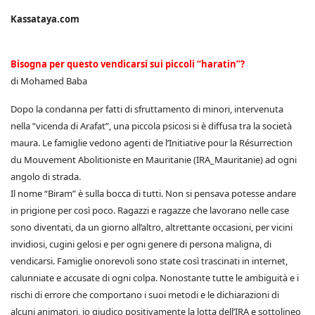
Kassataya.com
Bisogna per questo vendicarsi sui piccoli “haratin”?
di Mohamed Baba
Dopo la condanna per fatti di sfruttamento di minori, intervenuta
nella ”vicenda di Arafat”, una piccola psicosi si è diffusa tra la società
maura. Le famiglie vedono agenti de l’Initiative pour la Résurrection
du Mouvement Abolitioniste en Mauritanie (IRA_Mauritanie) ad ogni
angolo di strada.
Il nome “Biram” è sulla bocca di tutti. Non si pensava potesse andare
in prigione per così poco. Ragazzi e ragazze che lavorano nelle case
sono diventati, da un giorno all’altro, altrettante occasioni, per vicini
invidiosi, cugini gelosi e per ogni genere di persona maligna, di
vendicarsi. Famiglie onorevoli sono state così trascinati in internet,
calunniate e accusate di ogni colpa. Nonostante tutte le ambiguità e i
rischi di errore che comportano i suoi metodi e le dichiarazioni di
alcuni animatori, io giudico positivamente la lotta dell’IRA e sottolineo