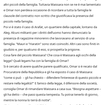
altri piccoli della famiglia. Tuttavia Maissara non se ne è mai lamentato
e Omar non perdeva occasione di ricordare a tutta la famiglia le
clausole del contratto non scritto che giustificava la presenza del
piccolo nella famiglia.
Poi vi è stato il caso di Arafat, un quartiere della capitale, lontano da
Aleg. Alcuni militanti per i diritti dell’uomo hanno denunciato la
presenza di ragazzine minorenni che lavoravano al servizio di una
famiglia. “Mauri e “Haratin” sono stati coinvolti. Altri casi sono finiti in
giudizio e, per qualcuno di essi, si prospetta la prigione.
Cosa fare del piccolo Maissara? Che cosa è Maissara agli occhi della
legge? Quali legami ha con la famiglia di Omar?
Si è cercato di avere qualche parere qualificato, Omar si è recato dal
Procuratore della Repubblica e gli ha esposto il caso di Maissara:
“come si può – gli ha chiesto – difendere l’interesse di questo piccolo e
restare nella legalità?” E l’amico della legge, il difensore della società,
consiglia Omar di rimandare Maissara a casa sua. “Bisogna aspettare –
gli ha detto – che passi questa tempesta. Tu potrai tenerlo di giorno,
mentre la nonna lo terrà di notte”.