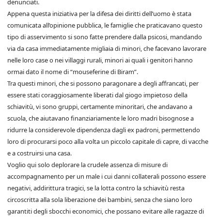
denunciati.
Appena questa iniziativa per la difesa dei diritti dell’uomo è stata
comunicata all’opinione pubblica, le famiglie che praticavano questo
tipo di asservimento si sono fatte prendere dalla psicosi, mandando
via da casa immediatamente migliaia di minori, che facevano lavorare
nelle loro case o nei villaggi rurali, minori ai quali i genitori hanno
ormai dato il nome di “mouseferine di Biram”.
Tra questi minori, che si possono paragonare a degli affrancati, per
essere stati coraggiosamente liberati dal giogo impietoso della
schiavitù, vi sono gruppi, certamente minoritari, che andavano a
scuola, che aiutavano finanziariamente le loro madri bisognose a
ridurre la considerevole dipendenza dagli ex padroni, permettendo
loro di procurarsi poco alla volta un piccolo capitale di capre, di vacche
e a costruirsi una casa.
Voglio qui solo deplorare la crudele assenza di misure di
accompagnamento per un male i cui danni collaterali possono essere
negativi, addirittura tragici, se la lotta contro la schiavitù resta
circoscritta alla sola liberazione dei bambini, senza che siano loro
garantiti degli sbocchi economici, che possano evitare alle ragazze di