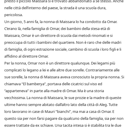
presto il piccolo Maissara si è trovato abbandonato a sé stesso. Anche
nelle città dell’interno del paese, la strada è una scuola dura,
pericolosa.
Un giorno, 5 anni fa, la nonna di Maissara lo ha condotto da Omar.
C’erano là, nella famiglia di Omar, dei bambini della stesa età di
Maissara, Omar è un direttore di scuola dai metodi rinomati e si
preoccupa di tutti i bambini del quartiere. Non è raro che delle madri
di famiglia, di ogni estrazione sociale, cambino di scuola i loro figli e li
affidino al direttore Omar.
Per la nonna, Omar non è un direttore qualunque. Dei legami più
complicati lo legano a lei e alle altre due sorelle. Contrariamente alle
sue sorelle, la nonna di Maissara aveva conosciuto la propria nonna. Si
chiamava “El bamberya”, portava delle cicatrici sul viso ed
“apparteneva” in parte alla madre di Omar. Ma è una storia
vecchissima. La nonna di Maissara, le sue prozie e la madre di queste
ultime hanno sempre abitato dall’altro lato della città di Aleg. Tutte
loro lavorano in case di Mauri “bianchi”, ma mai a casa di Omar. E
questo sia per non farsi pagare da qualcuno della famiglia, sia per non
essere trattate da ex schiave. Una tacita intesa si è stabilita tra le due