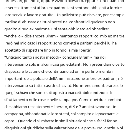
professori, poliziotti, oppure vivono all’estero. Eppure continuano ad
essere sottomessi ai loro ex padroni e si sentono obbligati a fornire
loro servizi e lavoro gratuito. Un poliziotto può ricevere, per esempio,
l’ordine di abusare dei suoi poteri nei confronti di qualcuno non
gradito al suo ex padrone. E si sente obbligato ad obbedire”.
“Anche io – dice ancora Biram – mantengo rapporti col mio ex maitre.
Però nel mio caso i rapporti sono corretti e paritari, perché lui ha
accettato di rispettare fino in fondo la mia libertà”.
“Criticano tanto i nostri metodi – conclude Biram – ma noi
interveniamo solo in alcuni casi più eclatanti. Non pretendiamo certo
di spezzare le catene che continuano ad unire perfino membri
importanti della polizia o dell’Amministrazione ai loro ex padroni, né
interveniamo su tutti i casi di schiavitù. Noi intendiamo liberare solo
quegli schiavi che sono sottoposti a inaccettabili condizioni di
sfruttamento nelle case e nelle campagne. Come quei due bambini
che abbiamo recentemente liberato, di 9 e 7 anni: stavano soli in
campagna, abbandonati a loro stessi, col compito di governare le
capre… Quando ci si imbatte in simili situazioni che si fa? Si fanno
disquisizioni giuridiche sulla valutazione della prova? No, grazie. Noi