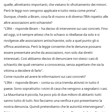
quelle, altrettanto importanti, che vietano lo sfruttamento dei minori.
Però le leggi non vengono applicate e tutto resta come prima”.
Dunque, chiedo a Biram, cosa fa di nuovo e di diverso l’IRA rispetto alle
altre associazioni anti-schiaviste?
“L’IRA – risponde Biram – ha deciso di intervenire sui casi concreti. Fino
ad oggi, si è sempre atteso che lo schiavo si ribellasse da solo e si
rivolgesse alle associazioni antischiaviste, solo a quel punto gli si
offriva assistenza. Però la legge consente che le denunce possano
essere presentate anche da associazioni, non solo dai diretti
interessati. Così abbiamo deciso di denunciare noi stessi i casi di
schiavitù dei quali veniamo a conoscenza, senza aspettare che sia la
vittima a decidere di farlo”.
Come riuscite ad avere le informazioni sui casi concreti?
“L’IRA – risponde Biram – conta su circa tremila attivisti in tutto il
paese. Sono soprattutto i vicini di casa che vengono a segnalarci i casi.
La Mauritania è piccola, ha poco più di due milioni di abitanti: tutti
sanno tutto di tutti. Noi facciamo una verifica e poi presentiamo la
nostra denuncia. Quindi pretendiamo che le autorità intervengano”.