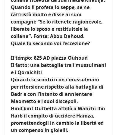
collana ricevuta da sua madre Khadija.
Quando il profeta lo seppe, se ne
rattristò molto e disse ai suoi
compagni: “Se lo ritenete ragionevole,
liberate lo sposo e restituitele la
collana”. Fonte: Abou Dahoud.
Quale fu secondo voi l’eccezione?
Il tempo: 625 AD piazza Ouhoud
Il fatto: una battaglia tra i mussulmani
e i Qoraichiti
Qoraich si scontrò con i mussulmani
per ritorsione rispetto alla battaglia di
Badr e con l’intento di annientare
Maometto e i suoi discepoli.
Hind bint Outbetta affidò a Wahchi Ibn
Harb il compito di uccidere Hamza,
promettendogli in cambio la libertà ed
un compenso in gioielli.