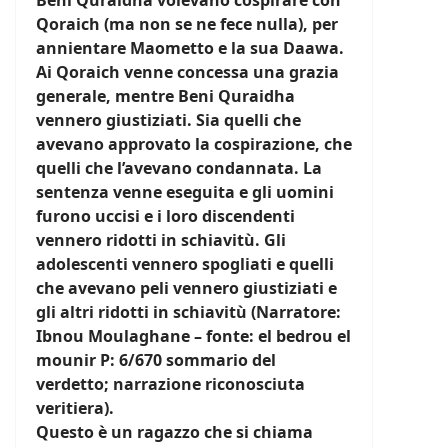
Beni Quraidha volevano cospirare con
Qoraich (ma non se ne fece nulla), per
annientare Maometto e la sua Daawa.
Ai Qoraich venne concessa una grazia
generale, mentre Beni Quraidha
vennero giustiziati. Sia quelli che
avevano approvato la cospirazione, che
quelli che l’avevano condannata. La
sentenza venne eseguita e gli uomini
furono uccisi e i loro discendenti
vennero ridotti in schiavitù. Gli
adolescenti vennero spogliati e quelli
che avevano peli vennero giustiziati e
gli altri ridotti in schiavitù (Narratore:
Ibnou Moulaghane – fonte: el bedrou el
mounir P: 6/670 sommario del
verdetto; narrazione riconosciuta
veritiera).
Questo è un ragazzo che si chiama