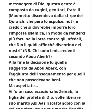
messaggero di Dio, questa gente è
composta da cugini, genitori, fratelli
(Maometto discendeva dalla stirpe dei
Qoraich, che però lo espulse, ndt), e
credo che si dovrebbe imporre loro
l’imposta islamica, in modo da renderci
più forti nella lotta contro gli infedeli,
che Dio li guidi affinché diventino dei
nostri” (NB. Chi sono i miscredenti
secondo Abou Aberk?)
Alla fine la decisione fu quella
suggerita da Abou Aberk, con
l’aggiunta dell’insegnamento per quelli
che non possedevano beni.
Ma aspettate…
Vi fu un caso eccezionale: Zeinab, la
figlia del profeta di Dio, volle liberare
suo marito Abi Aas riscattandolo con la