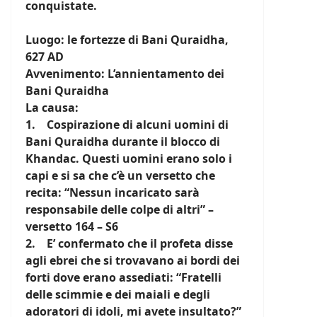
conquistate.
Luogo: le fortezze di Bani Quraidha,
627 AD
Avvenimento: L’annientamento dei
Bani Quraidha
La causa:
1. Cospirazione di alcuni uomini di
Bani Quraidha durante il blocco di
Khandac. Questi uomini erano solo i
capi e si sa che c’è un versetto che
recita: “Nessun incaricato sarà
responsabile delle colpe di altri” –
versetto 164 – S6
2. E’ confermato che il profeta disse
agli ebrei che si trovavano ai bordi dei
forti dove erano assediati: “Fratelli
delle scimmie e dei maiali e degli
adoratori di idoli, mi avete insultato?”