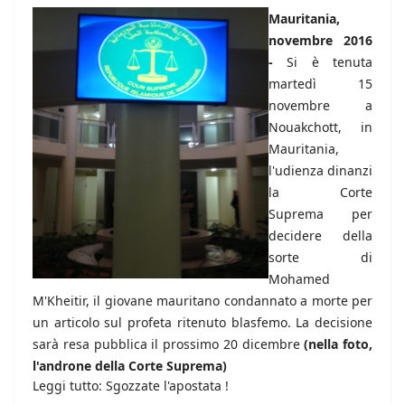
Mauritania,
novembre 2016
-
Si è tenuta
martedì 15
novembre a
Nouakchott, in
Mauritania,
l'udienza dinanzi
la Corte
Suprema per
decidere della
sorte di
Mohamed
M'Kheitir, il giovane mauritano condannato a morte per
un articolo sul profeta ritenuto blasfemo. La decisione
sarà resa pubblica il prossimo 20 dicembre
(nella foto,
l'androne della Corte Suprema)
Leggi tutto: Sgozzate l'apostata !