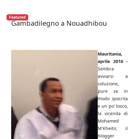
Featured
Gambadilegno a Nouadhibou
Mauritania,
aprile 2016 -
Sembra
avviarsi a
soluzione,
pure se in
modo ipocrita
e un po' losco,
la vicenda di
Mohamed
M'Kheitir, il
blogger