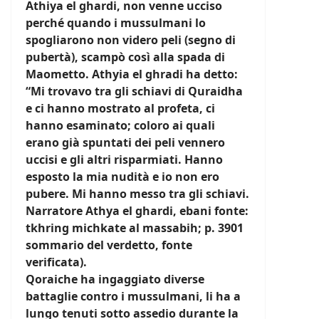
Athiya el ghardi, non venne ucciso
perché quando i mussulmani lo
spogliarono non videro peli (segno di
pubertà), scampò così alla spada di
Maometto. Athyia el ghradi ha detto:
“Mi trovavo tra gli schiavi di Quraidha
e ci hanno mostrato al profeta, ci
hanno esaminato; coloro ai quali
erano già spuntati dei peli vennero
uccisi e gli altri risparmiati. Hanno
esposto la mia nudità e io non ero
pubere. Mi hanno messo tra gli schiavi.
Narratore Athya el ghardi, ebani fonte:
tkhring michkate al massabih; p. 3901
sommario del verdetto, fonte
verificata).
Qoraiche ha ingaggiato diverse
battaglie contro i mussulmani, li ha a
lungo tenuti sotto assedio durante la