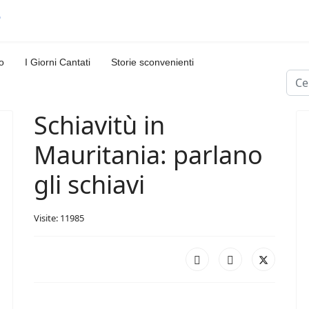
o
I Giorni Cantati
Storie sconvenienti
Cerc
Schiavitù in
Mauritania: parlano
gli schiavi
Visite: 11985