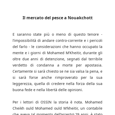
Il mercato del pesce a Nouakchott
E saranno state più o meno di questo tenore -
l’impossibilità di andare contro-corrente e i pericoli
del farlo - le considerazioni che hanno occupato la
mente e i giorni di Mohamed M’Kheitir, durante gli
oltre due anni di detenzione, segnati dal terribile
verdetto di condanna a morte per apostasia.
Certamente si sarà chiesto se ne sia valsa la pena, e
si sarà forse anche rimproverato per la sua
leggerezza, quella di credere nella forza della sua
buona fede e nella libertà delle opinioni.
Per i lettori di OSSIN la storia è nota. Mohamed
Cheikh ould Mohamed ould M’kheitir, un contabile
che aveva (al momento dell’arresto) 29 anni, è stato