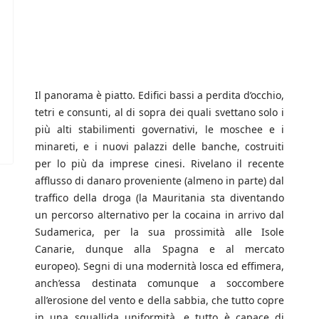
Il panorama è piatto. Edifici bassi a perdita d’occhio,
tetri e consunti, al di sopra dei quali svettano solo i
più alti stabilimenti governativi, le moschee e i
minareti, e i nuovi palazzi delle banche, costruiti
per lo più da imprese cinesi. Rivelano il recente
afflusso di danaro proveniente (almeno in parte) dal
traffico della droga (la Mauritania sta diventando
un percorso alternativo per la cocaina in arrivo dal
Sudamerica, per la sua prossimità alle Isole
Canarie, dunque alla Spagna e al mercato
europeo). Segni di una modernità losca ed effimera,
anch’essa destinata comunque a soccombere
all’erosione del vento e della sabbia, che tutto copre
in una squallida uniformità, e tutto è capace di