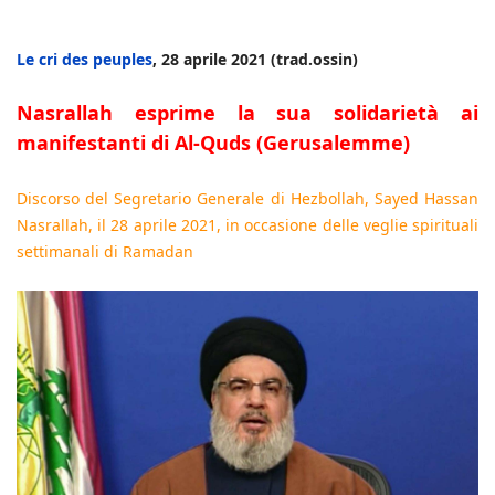
Le cri des peuples
, 28 aprile 2021 (trad.ossin)
Nasrallah esprime la sua solidarietà ai
manifestanti di Al-Quds (Gerusalemme)
Discorso del Segretario Generale di Hezbollah, Sayed Hassan
Nasrallah, il 28 aprile 2021, in occasione delle veglie spirituali
settimanali di Ramadan