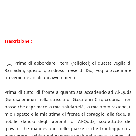
Trascrizione :
[…] Prima di abbordare i temi (religiosi) di questa veglia di
Ramadan, questo grandioso mese di Dio, voglio accennare
brevemente ad alcuni avvenimenti.
Prima di tutto, di fronte a quanto sta accadendo ad Al-Quds
(Gerusalemme), nella striscia di Gaza e in Cisgiordania, non
posso che esprimere la mia solidarietà, la mia ammirazione, il
mio rispetto e la mia stima di fronte al coraggio, alla fede, al
nobile slancio degli abitanti di Al-Quds, soprattutto dei
giovani che manifestano nelle piazze e che fronteggiano a
mani nude i soldati del nemico armati dalla testa ai piedi, di