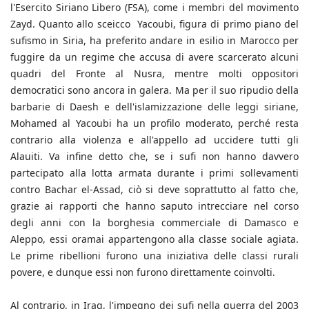
l'Esercito Siriano Libero (FSA), come i membri del movimento
Zayd. Quanto allo sceicco Yacoubi, figura di primo piano del
sufismo in Siria, ha preferito andare in esilio in Marocco per
fuggire da un regime che accusa di avere scarcerato alcuni
quadri del Fronte al Nusra, mentre molti oppositori
democratici sono ancora in galera. Ma per il suo ripudio della
barbarie di Daesh e dell'islamizzazione delle leggi siriane,
Mohamed al Yacoubi ha un profilo moderato, perché resta
contrario alla violenza e all'appello ad uccidere tutti gli
Alauiti. Va infine detto che, se i sufi non hanno davvero
partecipato alla lotta armata durante i primi sollevamenti
contro Bachar el-Assad, ciò si deve soprattutto al fatto che,
grazie ai rapporti che hanno saputo intrecciare nel corso
degli anni con la borghesia commerciale di Damasco e
Aleppo, essi oramai appartengono alla classe sociale agiata.
Le prime ribellioni furono una iniziativa delle classi rurali
povere, e dunque essi non furono direttamente coinvolti.
Al contrario, in Iraq, l'impegno dei sufi nella guerra del 2003