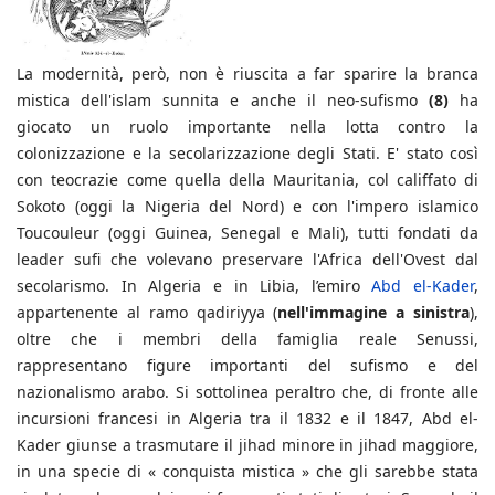
La modernità, però, non è riuscita a far sparire la branca
mistica dell'islam sunnita e anche il neo-sufismo
(8)
ha
giocato un ruolo importante nella lotta contro la
colonizzazione e la secolarizzazione degli Stati. E' stato così
con teocrazie come quella della Mauritania, col califfato di
Sokoto (oggi la Nigeria del Nord) e con l'impero islamico
Toucouleur (oggi Guinea, Senegal e Mali), tutti fondati da
leader sufi che volevano preservare l'Africa dell'Ovest dal
secolarismo. In Algeria e in Libia, l’emiro
Abd el-Kader
,
appartenente al ramo qadiriyya (
nell'immagine a sinistra
),
oltre che i membri della famiglia reale Senussi,
rappresentano figure importanti del sufismo e del
nazionalismo arabo. Si sottolinea peraltro che, di fronte alle
incursioni francesi in Algeria tra il 1832 e il 1847, Abd el-
Kader giunse a trasmutare il jihad minore in jihad maggiore,
in una specie di « conquista mistica » che gli sarebbe stata