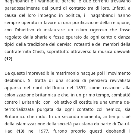
naqshbandi e i wahhabiti; perché le due correnti trovavano
paradossalmente dei punti di contatto tra di loro. Infatti, a
causa del loro impegno in politica, i naqshbandi hanno
sempre operato in favore di una purificazione della religione,
con l'obiettivo di instaurare un islam rigoroso che fosse
regolato dalla sharia e fosse epurato da ogni canto o danza
tipici della tradizione dei dervisci roteanti e dei membri della
confraternita Chisti, soprattutto attraverso la musica qawwali
(12)
.
Da questo imprevedibile matrimonio nacque poi il movimento
deobandi. Si tratta di una scuola di pensiero revivalista
apparsa nel nord dell'India nel 1857, come reazione alla
colonizzazione britannica e che, in un primo tempo, combatté
contro i Britannici con l'obiettivo di costituire una umma de-
teritorializzata purgata da ogni contatto col nemico, sia
Britannico che indu. In un secondo momento, ai tempi cioè
della islamizzazione della società pakistana da parte di Zia-ul-
Haq
(13)
nel 1977, furono proprio questi deobandi i