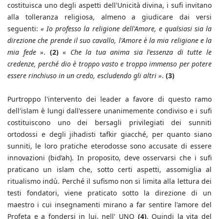
costituisca uno degli aspetti dell'Unicità divina, i sufi invitano
alla tolleranza religiosa, almeno a giudicare dai versi
seguenti:
« Io professo la religione dell'Amore, e qualsiasi sia la
direzione che prende il suo cavallo, l'Amore è la mia religione e la
mia fede »
.
(2)
« Che la tua anima sia l'essenza di tutte le
credenze, perché dio è troppo vasto e troppo immenso per potere
essere rinchiuso in un credo, escludendo gli altri »
.
(3)
Purtroppo l'intervento dei leader a favore di questo ramo
dell'islam è lungi dall'essere unanimemente condiviso e i sufi
costituiscono uno dei bersagli privilegiati dei sunniti
ortodossi e degli jihadisti tafkir giacché, per quanto siano
sunniti, le loro pratiche eterodosse sono accusate di essere
innovazioni (bid’ah). In proposito, deve osservarsi che i sufi
praticano un islam che, sotto certi aspetti, assomiglia al
ritualismo indù. Perché il sufismo non si limita alla lettura dei
testi fondatori, viene praticato sotto la direzione di un
maestro i cui insegnamenti mirano a far sentire l'amore del
Profeta e a fondersi in lui, nell' UNO
(4)
. Quindi la vita del