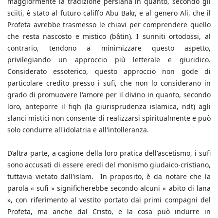
maggiormente la tradizione persiana in quanto, secondo gli
sciiti, è stato al futuro califfo Abu Bakr, e al genero Ali, che il
Profeta avrebbe trasmesso le chiavi per comprendere quello
che resta nascosto e mistico (bâtin). I sunniti ortodossi, al
contrario, tendono a minimizzare questo aspetto,
privilegiando un approccio più letterale e giuridico.
Considerato essoterico, questo approccio non gode di
particolare credito presso i sufi, che non lo considerano in
grado di promuovere l'amore per il divino in quanto, secondo
loro, anteporre il fiqh (la giurisprudenza islamica, ndt) agli
slanci mistici non consente di realizzarsi spiritualmente e può
solo condurre all'idolatria e all'intolleranza.
D’altra parte, a cagione della loro pratica dell'ascetismo, i sufi
sono accusati di essere eredi del monismo giudaico-cristiano,
tuttavia vietato dall'islam. In proposito, è da notare che la
parola « sufi » significherebbe secondo alcuni « abito di lana
», con riferimento al vestito portato dai primi compagni del
Profeta, ma anche dal Cristo, e la cosa può indurre in