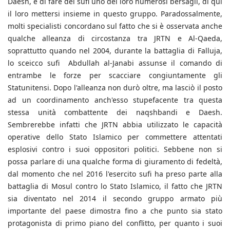
Daesh, e di fare dei sufi uno dei loro numerosi bersagli, di qui
il loro mettersi insieme in questo gruppo. Paradossalmente,
molti specialisti concordano sul fatto che si è osservata anche
qualche alleanza di circostanza tra JRTN e Al-Qaeda,
soprattutto quando nel 2004, durante la battaglia di Falluja,
lo sceicco sufi Abdullah al-Janabi assunse il comando di
entrambe le forze per scacciare congiuntamente gli
Statunitensi. Dopo l'alleanza non durò oltre, ma lasciò il posto
ad un coordinamento anch'esso stupefacente tra questa
stessa unità combattente dei naqshbandi e Daesh.
Sembrerebbe infatti che JRTN abbia utilizzato le capacità
operative dello Stato Islamico per commettere attentati
esplosivi contro i suoi oppositori politici. Sebbene non si
possa parlare di una qualche forma di giuramento di fedeltà,
dal momento che nel 2016 l'esercito sufi ha preso parte alla
battaglia di Mosul contro lo Stato Islamico, il fatto che JRTN
sia diventato nel 2014 il secondo gruppo armato più
importante del paese dimostra fino a che punto sia stato
protagonista di primo piano del conflitto, per quanto i suoi