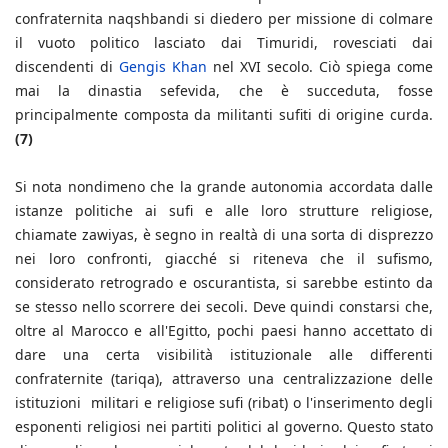
confraternita naqshbandi si diedero per missione di colmare
il vuoto politico lasciato dai Timuridi, rovesciati dai
discendenti di
Gengis Khan
nel XVI secolo. Ciò spiega come
mai la dinastia sefevida, che è succeduta, fosse
principalmente composta da militanti sufiti di origine curda.
(7)
Si nota nondimeno che la grande autonomia accordata dalle
istanze politiche ai sufi e alle loro strutture religiose,
chiamate zawiyas, è segno in realtà di una sorta di disprezzo
nei loro confronti, giacché si riteneva che il sufismo,
considerato retrogrado e oscurantista, si sarebbe estinto da
se stesso nello scorrere dei secoli. Deve quindi constarsi che,
oltre al Marocco e all'Egitto, pochi paesi hanno accettato di
dare una certa visibilità istituzionale alle differenti
confraternite (tariqa), attraverso una centralizzazione delle
istituzioni militari e religiose sufi (ribat) o l'inserimento degli
esponenti religiosi nei partiti politici al governo. Questo stato