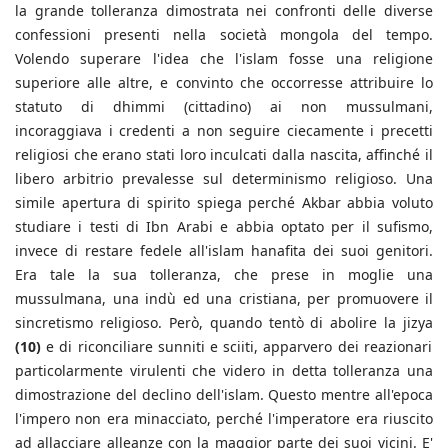
la grande tolleranza dimostrata nei confronti delle diverse
confessioni presenti nella società mongola del tempo.
Volendo superare l'idea che l'islam fosse una religione
superiore alle altre, e convinto che occorresse attribuire lo
statuto di dhimmi (cittadino) ai non mussulmani,
incoraggiava i credenti a non seguire ciecamente i precetti
religiosi che erano stati loro inculcati dalla nascita, affinché il
libero arbitrio prevalesse sul determinismo religioso. Una
simile apertura di spirito spiega perché Akbar abbia voluto
studiare i testi di Ibn Arabi e abbia optato per il sufismo,
invece di restare fedele all'islam hanafita dei suoi genitori.
Era tale la sua tolleranza, che prese in moglie una
mussulmana, una indù ed una cristiana, per promuovere il
sincretismo religioso. Però, quando tentò di abolire la jizya
(10)
e di riconciliare sunniti e sciiti, apparvero dei reazionari
particolarmente virulenti che videro in detta tolleranza una
dimostrazione del declino dell'islam. Questo mentre all'epoca
l'impero non era minacciato, perché l'imperatore era riuscito
ad allacciare alleanze con la maggior parte dei suoi vicini. E'