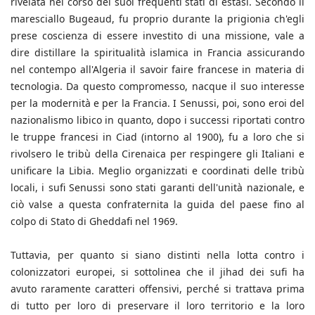
rivelata nel corso dei suoi frequenti stati di estasi. Secondo il
maresciallo Bugeaud, fu proprio durante la prigionia ch'egli
prese coscienza di essere investito di una missione, vale a
dire distillare la spiritualità islamica in Francia assicurando
nel contempo all'Algeria il savoir faire francese in materia di
tecnologia. Da questo compromesso, nacque il suo interesse
per la modernità e per la Francia. I Senussi, poi, sono eroi del
nazionalismo libico in quanto, dopo i successi riportati contro
le truppe francesi in Ciad (intorno al 1900), fu a loro che si
rivolsero le tribù della Cirenaica per respingere gli Italiani e
unificare la Libia. Meglio organizzati e coordinati delle tribù
locali, i sufi Senussi sono stati garanti dell'unità nazionale, e
ciò valse a questa confraternita la guida del paese fino al
colpo di Stato di Gheddafi nel 1969.
Tuttavia, per quanto si siano distinti nella lotta contro i
colonizzatori europei, si sottolinea che il jihad dei sufi ha
avuto raramente caratteri offensivi, perché si trattava prima
di tutto per loro di preservare il loro territorio e la loro