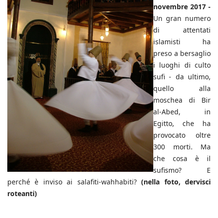
novembre 2017 -
Un gran numero
di attentati
islamisti ha
preso a bersaglio
i luoghi di culto
sufi - da ultimo,
quello alla
moschea di Bir
al-Abed, in
Egitto, che ha
provocato oltre
300 morti. Ma
che cosa è il
sufismo? E
perché è inviso ai salafiti-wahhabiti?
(nella foto, dervisci
roteanti)