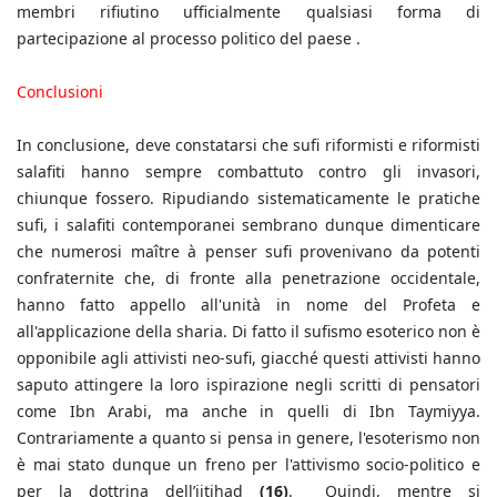
membri rifiutino ufficialmente qualsiasi forma di
partecipazione al processo politico del paese .
Conclusioni
In conclusione, deve constatarsi che sufi riformisti e riformisti
salafiti hanno sempre combattuto contro gli invasori,
chiunque fossero. Ripudiando sistematicamente le pratiche
sufi, i salafiti contemporanei sembrano dunque dimenticare
che numerosi maître à penser sufi provenivano da potenti
confraternite che, di fronte alla penetrazione occidentale,
hanno fatto appello all'unità in nome del Profeta e
all'applicazione della sharia. Di fatto il sufismo esoterico non è
opponibile agli attivisti neo-sufi, giacché questi attivisti hanno
saputo attingere la loro ispirazione negli scritti di pensatori
come Ibn Arabi, ma anche in quelli di Ibn Taymiyya.
Contrariamente a quanto si pensa in genere, l'esoterismo non
è mai stato dunque un freno per l'attivismo socio-politico e
per la dottrina dell’ijtihad
(16)
. Quindi, mentre si