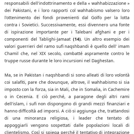
responsabili dell'indottrinamento e della « wahhabizzazione »
dei Pakistani, e i loro rapporti col wahhabismo valsero loro
l'ottenimento dei fondi provenienti dal Golfo per la lotta
contra i Sovietici. Successivamente, essi divennero una fonte
di ispirazione importante per i Talebani afghani e per i
componenti del Tablighi-Jamaat
(14)
. Un altro esempio dei
valori guerrieri del ramo sufi naqshbandi è quello dell' imam
Chamil che, nel XIX secolo, combatté aspramente contro le
truppe russe durante le loro incursioni nel Daghestan.
Ma, se in Pakistan i naqshbandi si sono alleati di loro volontà
coi salafiti, pare che dovunque, altrove, il wahhabismo si sia
imposto con la forza, sia in Mali, che in Somalia, in Cachemire
o in Cecenia. E ciò perché, a paragone degli altri rami
dell'islam, i sufi non dispongono di grandi mezzi finanziari e
hanno difficoltà ad imporsi. A ciò si aggiunga che, trattandosi
di una minoranza religiosa, i leader che tentato di
appoggiarli vengono sospettati dalle popolazioni locali di
clientelismo. Così si spiega perché il tentativo di integrazione