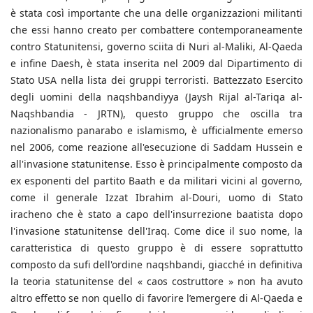
è stata così importante che una delle organizzazioni militanti
che essi hanno creato per combattere contemporaneamente
contro Statunitensi, governo sciita di Nuri al-Maliki, Al-Qaeda
e infine Daesh, è stata inserita nel 2009 dal Dipartimento di
Stato USA nella lista dei gruppi terroristi. Battezzato Esercito
degli uomini della naqshbandiyya (Jaysh Rijal al-Tariqa al-
Naqshbandia - JRTN), questo gruppo che oscilla tra
nazionalismo panarabo e islamismo, è ufficialmente emerso
nel 2006, come reazione all'esecuzione di Saddam Hussein e
all'invasione statunitense. Esso è principalmente composto da
ex esponenti del partito Baath e da militari vicini al governo,
come il generale Izzat Ibrahim al-Douri, uomo di Stato
iracheno che è stato a capo dell'insurrezione baatista dopo
l'invasione statunitense dell'Iraq. Come dice il suo nome, la
caratteristica di questo gruppo è di essere soprattutto
composto da sufi dell'ordine naqshbandi, giacché in definitiva
la teoria statunitense del « caos costruttore » non ha avuto
altro effetto se non quello di favorire l’emergere di Al-Qaeda e