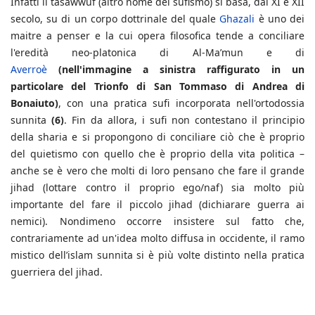
Infatti il tasawwuf (altro nome del sufismo) si basa, dal XI e XII
secolo, su di un corpo dottrinale del quale
Ghazali
è uno dei
maitre a penser e la cui opera filosofica tende a conciliare
l'eredità neo-platonica di Al-Ma’mun e di
Averroè
(nell'immagine a sinistra raffigurato in un
particolare del Trionfo di San Tommaso di Andrea di
Bonaiuto)
, con una pratica sufi incorporata nell'ortodossia
sunnita
(6)
. Fin da allora, i sufi non contestano il principio
della sharia e si propongono di conciliare ciò che è proprio
del quietismo con quello che è proprio della vita politica –
anche se è vero che molti di loro pensano che fare il grande
jihad (lottare contro il proprio ego/naf) sia molto più
importante del fare il piccolo jihad (dichiarare guerra ai
nemici). Nondimeno occorre insistere sul fatto che,
contrariamente ad un'idea molto diffusa in occidente, il ramo
mistico dell’islam sunnita si è più volte distinto nella pratica
guerriera del jihad.