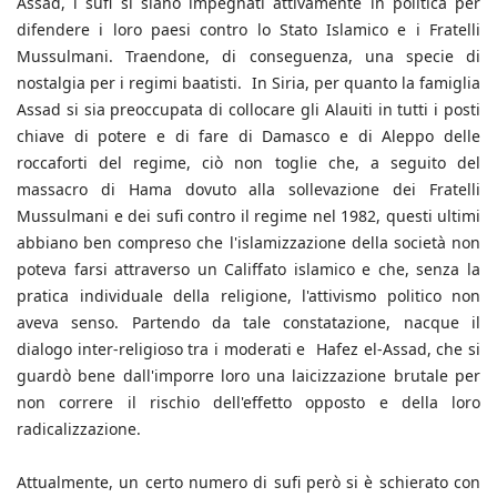
Assad, i sufi si siano impegnati attivamente in politica per
difendere i loro paesi contro lo Stato Islamico e i Fratelli
Mussulmani. Traendone, di conseguenza, una specie di
nostalgia per i regimi baatisti. In Siria, per quanto la famiglia
Assad si sia preoccupata di collocare gli Alauiti in tutti i posti
chiave di potere e di fare di Damasco e di Aleppo delle
roccaforti del regime, ciò non toglie che, a seguito del
massacro di Hama dovuto alla sollevazione dei Fratelli
Mussulmani e dei sufi contro il regime nel 1982, questi ultimi
abbiano ben compreso che l'islamizzazione della società non
poteva farsi attraverso un Califfato islamico e che, senza la
pratica individuale della religione, l'attivismo politico non
aveva senso. Partendo da tale constatazione, nacque il
dialogo inter-religioso tra i moderati e Hafez el-Assad, che si
guardò bene dall'imporre loro una laicizzazione brutale per
non correre il rischio dell'effetto opposto e della loro
radicalizzazione.
Attualmente, un certo numero di sufi però si è schierato con