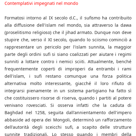
Contemplativi impegnati nel mondo
Formatosi intorno al IX secolo d.C., il sufismo ha contribuito
alla diffusione dell'islam nel mondo, sia attraverso la dawa
(proselitismo religioso) che il jihad armato. Dunque non deve
stupire che, verso il XI secolo, quando lo sciismo cominciò a
rappresentare un pericolo per l'islam sunnita, la maggior
parte degli ordini sufi si siano coalizzati per aiutare i regimi
sunniti a lottare contro i nemici sciiti. Attualmente, benché
frequentemente coperti di improperi da entrambi i rami
dell'islam, i sufi restano comunque una forza politica
alternativa molto interessante, giacché il loro rifiuto di
integrarsi pienamente in un sistema partigiano ha fatto sì
che costituissero risorse di riserva, quando i partiti al potere
venivano rovesciati. Si osserva infatti che la caduta di
Baghdad nel 1258, seguita dall'annientamento dell'impero
abbaside ad opera dei Mongoli, determinò un rafforzamento
dell'autorità degli sceicchi sufi, a scapito delle strutture
sunnite tradizionali. Lo stesso quando i membri della