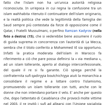
fatto che l'islam non ha un'unica autorità religiosa
riconosciuta. In un'epoca in cui regna la confusione tra un
islam wahhabita ritenuto il continuatore dell'islam originario,
e la realtà politica che vede la legittimità della famiglia dei
Saud sempre più contestata da forze di opposizione come il
Qatar, i Fratelli Mussulmani, o perfino
Ramzan Kadyrov
(nella
foto a destra)
(15)
, che si vederebbe bene assumere il ruolo
di guida suprema in concorrenza con l'autorità di La Mecca,
sembra che il titolo conferito a Mohammed VI sia opportuno.
Infatti la pratica moderata dell'islam in Marocco fa
riferimento a ciò che pare possa definirsi la « via mediana »,
ad un islam tollerante, aperto al dialogo interconfessionale,
del quale il re si fa garante. Ciò spiega perché la
confraternita sufi qadiryyia boutchichiyya aiuti la monarchia a
consolidare il regime e a lottare contro l’islamismo,
promuovendo un islam tollerante con tutti, anche con le
donne che non intendano portare il velo. E' anche per questo
che, dopo l'attentato di Casablanca che provocò molte vittime
nel 2003, il re invitò i sufi ad allearsi con l'Unione socialista