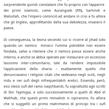
sorprendente quindi constatare che fu proprio con l'apparire
dei primi islamisti, come Aurangzeb
(11),
Sarhindi e
Waliullah, che l'impero cominciò ad andare in crisi e fu allora
che gli Inglesi, approfittando della sua debolezza, invasero il
paese.
Di conseguenza, la teoria secondo cui si ricorre al jihad solo
quando un nemico minacci l’umma potrebbe non essere
fondata, salvo a ritenere che il nemico possa essere anche
interno, e anche se abbia operato per instaurare un eccessivo
lassismo inter-comunitario, tale da rendere impossibile
l'applicazione della sharia – esattamente quello che
denunciavano i religiosi citati che vedevano negli sciiti, negli
indu e nei sufi degli infrequentabili eretici. Essendo, però,
essi stessi sufi del ramo naqshbandi, fu soprattutto agli scritti
di Ibn Taymiyya, e solo successivamente a quelli di Abd el
Wahhab, che questi primi revivalisti si ispirarono. Fu allora
che si suggellò un primo matrimonio di principi tra i sufi