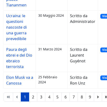
Tiananmen
Ucraina: le
30 Maggio 2024
Scritto da
Vis
questioni
Administrator
nascoste di
una guerra
prevedibile
Paura degli
31 Marzo 2024
Scritto da
Vis
ebrei e del Dio
Laurent
ebraico
Guyénot
terrorista
Elon Musk va a
25 Febbraio
Scritto da
Vis
2024
Canossa
Ron Unz
1
2
3
4
5
6
7
8
9