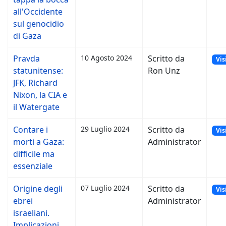
all'Occidente
sul genocidio
di Gaza
Pravda
10 Agosto 2024
Scritto da
Vis
statunitense:
Ron Unz
JFK, Richard
Nixon, la CIA e
il Watergate
Contare i
29 Luglio 2024
Scritto da
Vis
morti a Gaza:
Administrator
difficile ma
essenziale
Origine degli
07 Luglio 2024
Scritto da
Vis
ebrei
Administrator
israeliani.
Implicazioni