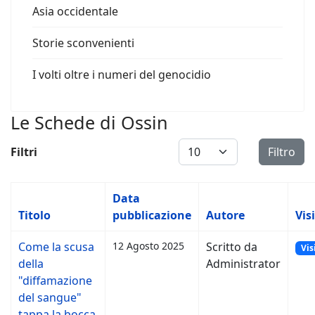
Asia occidentale
Storie sconvenienti
I volti oltre i numeri del genocidio
Le Schede di Ossin
Visualizza #
Filtri
Filtro
Data
Titolo
pubblicazione
Autore
Vis
Come la scusa
12 Agosto 2025
Scritto da
Vis
della
Administrator
"diffamazione
del sangue"
tappa la bocca