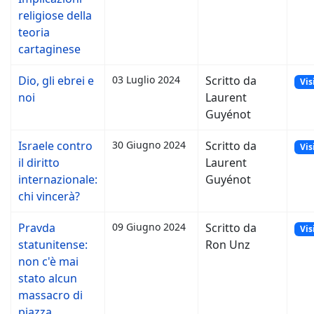
religiose della
teoria
cartaginese
Dio, gli ebrei e
03 Luglio 2024
Scritto da
Vis
noi
Laurent
Guyénot
Israele contro
30 Giugno 2024
Scritto da
Vis
il diritto
Laurent
internazionale:
Guyénot
chi vincerà?
Pravda
09 Giugno 2024
Scritto da
Vis
statunitense:
Ron Unz
non c'è mai
stato alcun
massacro di
piazza