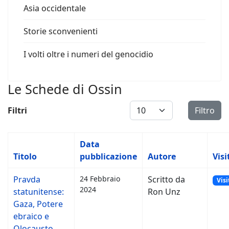
Asia occidentale
Storie sconvenienti
I volti oltre i numeri del genocidio
Le Schede di Ossin
Visualizza #
Filtri
Filtro
Data
Titolo
pubblicazione
Autore
Visi
Pravda
24 Febbraio
Scritto da
Visi
2024
statunitense:
Ron Unz
Gaza, Potere
ebraico e
Olocausto