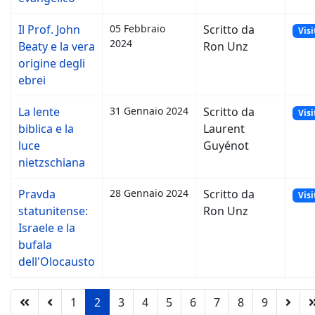
Il Prof. John
05 Febbraio
Scritto da
Visi
2024
Beaty e la vera
Ron Unz
origine degli
ebrei
La lente
31 Gennaio 2024
Scritto da
Visi
biblica e la
Laurent
luce
Guyénot
nietzschiana
Pravda
28 Gennaio 2024
Scritto da
Visi
statunitense:
Ron Unz
Israele e la
bufala
dell'Olocausto
1
2
3
4
5
6
7
8
9