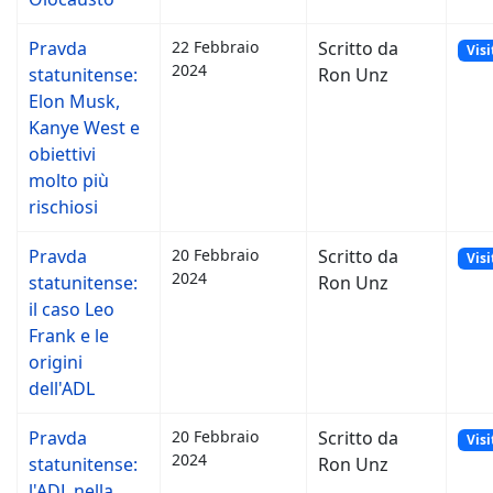
Pravda
22 Febbraio
Scritto da
Visi
2024
statunitense:
Ron Unz
Elon Musk,
Kanye West e
obiettivi
molto più
rischiosi
Pravda
20 Febbraio
Scritto da
Visi
2024
statunitense:
Ron Unz
il caso Leo
Frank e le
origini
dell'ADL
Pravda
20 Febbraio
Scritto da
Visi
2024
statunitense:
Ron Unz
l'ADL nella