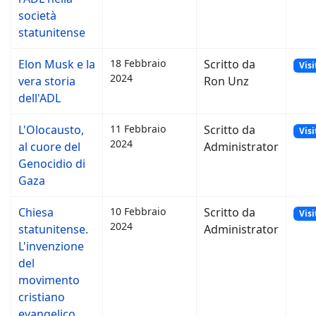
società
statunitense
Elon Musk e la
18 Febbraio
Scritto da
Visi
2024
vera storia
Ron Unz
dell'ADL
L'Olocausto,
11 Febbraio
Scritto da
Visi
2024
al cuore del
Administrator
Genocidio di
Gaza
Chiesa
10 Febbraio
Scritto da
Visi
2024
statunitense.
Administrator
L'invenzione
del
movimento
cristiano
evangelico