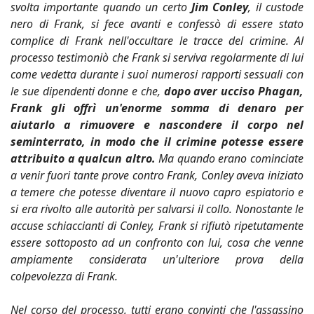
svolta importante quando un certo
Jim Conley
, il custode
nero di Frank, si fece avanti e confessò di essere stato
complice di Frank nell'occultare le tracce del crimine. Al
processo testimoniò che Frank si serviva regolarmente di lui
come vedetta durante i suoi numerosi rapporti sessuali con
le sue dipendenti donne e che,
dopo aver ucciso Phagan,
Frank gli offrì un'enorme somma di denaro per
aiutarlo a rimuovere e nascondere il corpo nel
seminterrato, in modo che il crimine potesse essere
attribuito a qualcun altro.
Ma quando erano cominciate
a venir fuori tante prove contro Frank, Conley aveva iniziato
a temere che potesse diventare il nuovo capro espiatorio e
si era rivolto alle autorità per salvarsi il collo. Nonostante le
accuse schiaccianti di Conley, Frank si rifiutò ripetutamente
essere sottoposto ad un confronto con lui, cosa che venne
ampiamente considerata un'ulteriore prova della
colpevolezza di Frank.
Nel corso del processo, tutti erano convinti che l'assassino