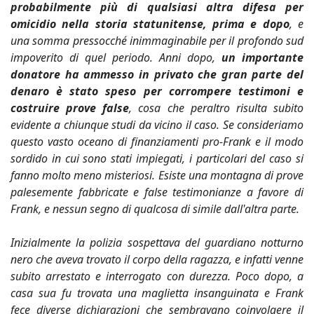
probabilmente più di qualsiasi altra difesa per
omicidio nella storia statunitense, prima e dopo
, e
una somma pressocché inimmaginabile per il profondo sud
impoverito di quel periodo. Anni dopo,
un importante
donatore ha ammesso in privato che gran parte del
denaro è stato speso per corrompere testimoni e
costruire prove false
, cosa che peraltro risulta subito
evidente a chiunque studi da vicino il caso. Se consideriamo
questo vasto oceano di finanziamenti pro-Frank e il modo
sordido in cui sono stati impiegati, i particolari del caso si
fanno molto meno misteriosi. Esiste una montagna di prove
palesemente fabbricate e false testimonianze a favore di
Frank, e nessun segno di qualcosa di simile dall'altra parte.
Inizialmente la polizia sospettava del guardiano notturno
nero che aveva trovato il corpo della ragazza, e infatti venne
subito arrestato e interrogato con durezza. Poco dopo, a
casa sua fu trovata una maglietta insanguinata e Frank
fece diverse dichiarazioni che sembravano coinvolgere il