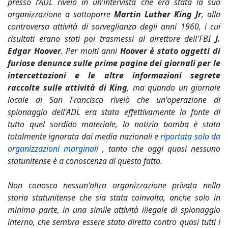
presso l’ADL rivelò in un’intervista che era stata la sua
organizzazione a sottoporre
Martin Luther King Jr
, alla
controversa attività di sorveglianza degli anni 1960, i cui
risultati erano stati poi trasmessi al direttore dell'FBI
J.
Edgar Hoover
. Per molti anni
Hoover è stato oggetti di
furiose denunce sulle prime pagine dei giornali per le
intercettazioni e le altre informazioni segrete
raccolte sulle attività di King
, ma quando un giornale
locale di San Francisco rivelò che un'operazione di
spionaggio dell'ADL era stata effettivamente la fonte di
tutto quel sordido materiale, la notizia bomba è stata
totalmente ignorata dai media nazionali e
riportata solo da
organizzazioni marginali
, tanto che oggi quasi nessuno
statunitense è a conoscenza di questo fatto.
Non conosco nessun'altra organizzazione privata nella
storia statunitense che sia stata coinvolta, anche solo in
minima parte, in una simile attività illegale di spionaggio
interno, che sembra essere stata diretta contro quasi tutti i