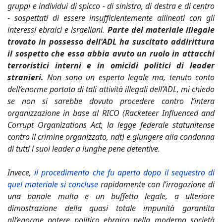
gruppi e individui di spicco - di sinistra, di destra e di centro
- sospettati di essere insufficientemente allineati con gli
interessi ebraici e israeliani.
Parte del materiale illegale
trovato in possesso dell'ADL ha suscitato addirittura
il sospetto che essa abbia avuto un ruolo in attacchi
terroristici interni e in omicidi politici di leader
stranieri.
Non sono un esperto legale ma, tenuto conto
dell’enorme portata di tali attività illegali dell’ADL, mi chiedo
se non si sarebbe dovuto procedere contro l’intera
organizzazione in base al RICO (Racketeer Influenced and
Corrupt Organizations Act, la legge federale statunitense
contro il crimine organizzato, ndt) e giungere alla condanna
di tutti i suoi leader a lunghe pene detentive.
Invece,
il procedimento che fu aperto dopo il sequestro di
quel materiale si concluse
rapidamente con l’irrogazione di
una banale multa e un buffetto legale, a ulteriore
dimostrazione della quasi totale impunità garantita
all’enorme potere politico ebraico nella moderna società