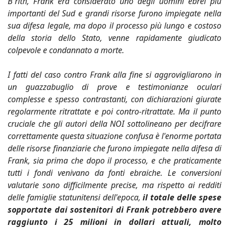
B'rith, Frank era considerato uno degli uomini ebrei più
importanti del Sud e grandi risorse furono impiegate nella
sua difesa legale, ma dopo il processo più lungo e costoso
della storia dello Stato, venne rapidamente giudicato
colpevole e condannato a morte.
I fatti del caso contro Frank alla fine si aggrovigliarono in
un guazzabuglio di prove e testimonianze oculari
complesse e spesso contrastanti, con dichiarazioni giurate
regolarmente ritrattate e poi contro-ritrattate. Ma il punto
cruciale che gli autori della NOI sottolineano per decifrare
correttamente questa situazione confusa è l'enorme portata
delle risorse finanziarie che furono impiegate nella difesa di
Frank, sia prima che dopo il processo, e che praticamente
tutti i fondi venivano da fonti ebraiche. Le conversioni
valutarie sono difficilmente precise, ma rispetto ai redditi
delle famiglie statunitensi dell'epoca,
il totale delle spese
sopportate dai sostenitori di Frank potrebbero avere
raggiunto i 25 milioni in dollari attuali, molto