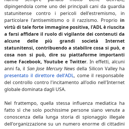
dipingendola come uno dei principali cani da guardia
statunitense contro i pericoli dell'estremismo, in
particolare l'antisemitismo o il razzismo. Proprio
in
virtù di tale forte immagine positiva, l'ADL è riuscita
a farsi affidare il ruolo di vigilante dei contenuti da
alcune delle più grandi società Internet
statunitensi, contribuendo a stabilire cosa si può, e
cosa non si può, dire su piattaforme importanti
come Facebook, Youtube e Twitter
. In effetti, alcuni
anni fa, il
San Jose Mercury News
della Silicon Valley ha
presentato il direttore dell'ADL
, come il responsabile
del controllo contro l'incitamento all'odio nell'Internet
globale dominata dagli USA.
Nel frattempo, quella stessa influenza mediatica ha
fatto sì che solo pochissime persone siano venute a
conoscenza della lunga storia di spionaggio illegale
dell'organizzazione su un numero enorme di cittadini