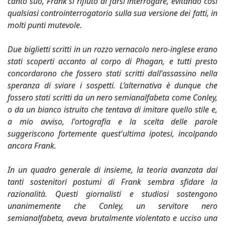
canto suo, Frank si rifiutò di farsi interrogare, evitando così
qualsiasi controinterrogatorio sulla sua versione dei fatti, in
molti punti mutevole.
Due biglietti scritti in un rozzo vernacolo nero-inglese erano
stati scoperti accanto al corpo di Phagan, e tutti presto
concordarono che fossero stati scritti dall'assassino nella
speranza di sviare i sospetti. L’alternativa è dunque che
fossero stati scritti da un nero semianalfabeta come Conley,
o da un bianco istruito che tentava di imitare quello stile e,
a mio avviso, l'ortografia e la scelta delle parole
suggeriscono fortemente quest'ultima ipotesi, incolpando
ancora Frank.
In un quadro generale di insieme, la teoria avanzata dai
tanti sostenitori postumi di Frank sembra sfidare la
razionalità. Questi giornalisti e studiosi sostengono
unanimemente che Conley, un servitore nero
semianalfabeta, aveva brutalmente violentato e ucciso una