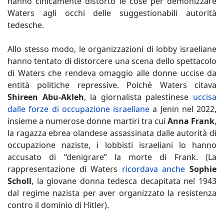
hanno cinicamente distorto le cose per demonizzare
Waters agli occhi delle suggestionabili autorità
tedesche.
Allo stesso modo, le organizzazioni di lobby israeliane
hanno tentato di distorcere una scena dello spettacolo
di Waters che rendeva omaggio alle donne uccise da
entità politiche repressive. Poiché Waters citava
Shireen Abu-Akleh
, la giornalista palestinese
uccisa
dalle forze di occupazione israeliane
a Jenin nel 2022,
insieme a numerose donne martiri tra cui
Anna Frank
,
la ragazza ebrea olandese assassinata dalle autorità di
occupazione naziste, i lobbisti israeliani lo hanno
accusato di “denigrare” la morte di Frank. (La
rappresentazione di Waters
ricordava anche
Sophie
Scholl
, la giovane donna tedesca decapitata nel 1943
dal regime nazista per aver organizzato la resistenza
contro il dominio di Hitler).