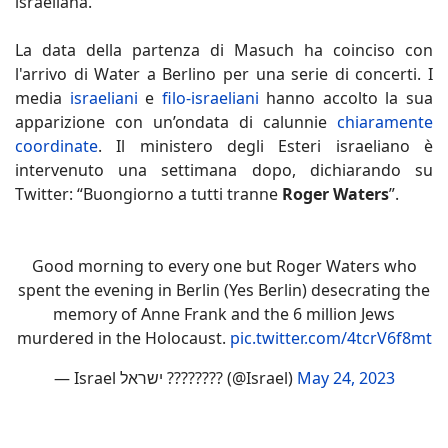
israeliana.
La data della partenza di Masuch ha coinciso con
l'arrivo di Water a Berlino per una serie di concerti. I
media
israeliani
e
filo-israeliani
hanno accolto la sua
apparizione con un’ondata di calunnie
chiaramente
coordinate
. Il ministero degli Esteri israeliano è
intervenuto una settimana dopo, dichiarando su
Twitter: “Buongiorno a tutti tranne
Roger Waters
”.
Good morning to every one but Roger Waters who
spent the evening in Berlin (Yes Berlin) desecrating the
memory of Anne Frank and the 6 million Jews
murdered in the Holocaust.
pic.twitter.com/4tcrV6f8mt
— Israel ישראל ???????? (@Israel)
May 24, 2023