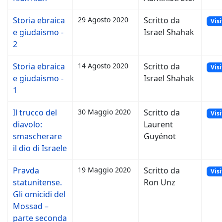
Storia ebraica
29 Agosto 2020
Scritto da
Visi
e giudaismo -
Israel Shahak
2
Storia ebraica
14 Agosto 2020
Scritto da
Visi
e giudaismo -
Israel Shahak
1
Il trucco del
30 Maggio 2020
Scritto da
Visi
diavolo:
Laurent
smascherare
Guyénot
il dio di Israele
Pravda
19 Maggio 2020
Scritto da
Visi
statunitense.
Ron Unz
Gli omicidi del
Mossad –
parte seconda