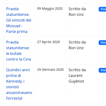
Pravda
09 Maggio 2020
Scritto da
Visi
statunitense.
Ron Unz
Gli omicidi del
Mossad -
Parte prima
Pravda
27 Aprile 2020
Scritto da
Visi
statunitense:
Ron Unz
le bufale
contro la Cina
Quindici anni
29 Gennaio 2020
Scritto da
Visi
prima di
Laurent
Kennedy, i
Guyénot
sionisti
assassinavano
Forrestal