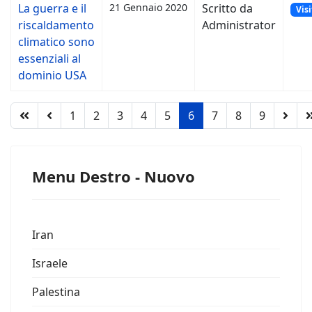
La guerra e il
21 Gennaio 2020
Scritto da
Visi
riscaldamento
Administrator
climatico sono
essenziali al
dominio USA
1
2
3
4
5
6
7
8
9
Menu Destro - Nuovo
Iran
Israele
Palestina