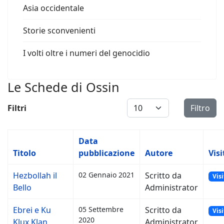
Asia occidentale
Storie sconvenienti
I volti oltre i numeri del genocidio
Le Schede di Ossin
Visualizza #
Filtri
Filtro
Data
Titolo
pubblicazione
Autore
Visi
Hezbollah il
02 Gennaio 2021
Scritto da
Visi
Bello
Administrator
Ebrei e Ku
05 Settembre
Scritto da
Visi
2020
Klux Klan
Administrator