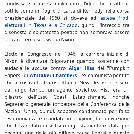
condivisa, sia pure a malincuore, l’idea che la vittoria
sottile come un foglio di carta di Kennedy nella corsa
presidenziale del 1960 si doveva ad
estese frodi
elettorali in Texas e a Chicago
, quindi l'intreccio tra
disonestà e spietatezza politica non sembrava essere
un carattere esclusivo di Nixon.
Eletto al Congresso nel 1946, la carriera iniziale di
Nixon è diventata folgorante quando sostenne con
audacia le accuse contro
Alger Hiss
dei "Pumpkin
Papers" di
Whitaker Chambers
, l'ex comunista pentito
che accusava l'ultra-rispettabile New Dealer di essere
da lungo tempo un agente sovietico. Hiss era un
pilastro dell'East Coast Establishment, nonché
Segretario generale fondatore della Conferenza delle
Nazioni Unite, quindi, sebbene condannato per falsa
testimonianza e mandato in prigione, la convinzione
che fosse stato incastrato ingiustamente è stata per
decenni una delle più diffuse cause liberal e questo