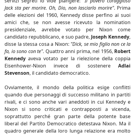
servizi segreti lo vide piangere:
"Il povero coraggioso
Jack sta per morire. Oh, Dio, non lasciarlo morire"
. Prima
delle elezioni del 1960, Kennedy disse perfino ai suoi
amici che, se non avesse ricevuto la nomination
presidenziale, avrebbe votato per Nixon come
candidato repubblicano, e suo padre,
Joseph Kennedy
,
disse la stessa cosa a Nixon:
"Dick, se mio figlio non ce la
fa, io sono con te"
. Quattro anni prima, nel 1956,
Robert
Kennedy
aveva votato per la rielezione della coppia
Eisenhower-Nixon invece di sostenere
Adlai
Stevenson
, il candidato democratico.
Ovviamente, il mondo della politica esige conflitti
quando due personaggi di successo militano in partiti
rivali, e ci sono anche vari aneddoti in cui Kennedy e
Nixon si sono criticati e contrapposti a vicenda,
soprattutto perché gran parte della potente base
liberal del Partito Democratico detestava Nixon. Ma il
quadro generale della loro lunga relazione era molto