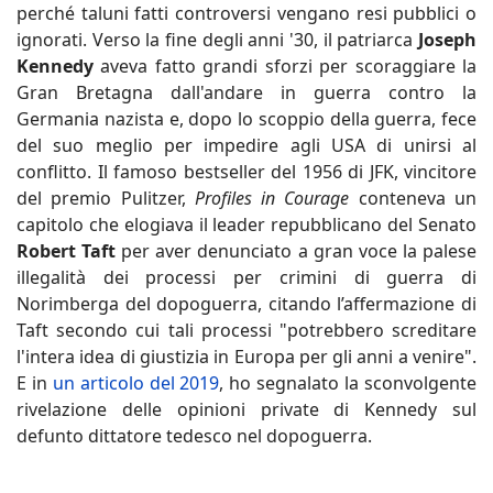
perché taluni fatti controversi vengano resi pubblici o
ignorati. Verso la fine degli anni '30, il patriarca
Joseph
Kennedy
aveva fatto grandi sforzi per scoraggiare la
Gran Bretagna dall'andare in guerra contro la
Germania nazista e, dopo lo scoppio della guerra, fece
del suo meglio per impedire agli USA di unirsi al
conflitto. Il famoso bestseller del 1956 di JFK, vincitore
del premio Pulitzer,
Profiles in Courage
conteneva un
capitolo che elogiava il leader repubblicano del Senato
Robert Taft
per aver denunciato a gran voce la palese
illegalità dei processi per crimini di guerra di
Norimberga del dopoguerra, citando l’affermazione di
Taft secondo cui tali processi "potrebbero screditare
l'intera idea di giustizia in Europa per gli anni a venire".
E in
un articolo del 2019
, ho segnalato la sconvolgente
rivelazione delle opinioni private di Kennedy sul
defunto dittatore tedesco nel dopoguerra.