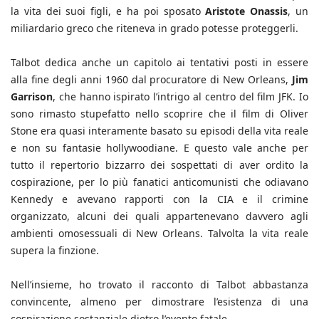
la vita dei suoi figli, e ha poi sposato
Aristote Onassis
, un
miliardario greco che riteneva in grado potesse proteggerli.
Talbot dedica anche un capitolo ai tentativi posti in essere
alla fine degli anni 1960 dal procuratore di New Orleans,
Jim
Garrison
, che hanno ispirato l’intrigo al centro del film JFK. Io
sono rimasto stupefatto nello scoprire che il film di Oliver
Stone era quasi interamente basato su episodi della vita reale
e non su fantasie hollywoodiane. E questo vale anche per
tutto il repertorio bizzarro dei sospettati di aver ordito la
cospirazione, per lo più fanatici anticomunisti che odiavano
Kennedy e avevano rapporti con la CIA e il crimine
organizzato, alcuni dei quali appartenevano davvero agli
ambienti omosessuali di New Orleans. Talvolta la vita reale
supera la finzione.
Nell’insieme, ho trovato il racconto di Talbot abbastanza
convincente, almeno per dimostrare l’esistenza di una
cospirazione sostanziale dietro l’evento fatale.