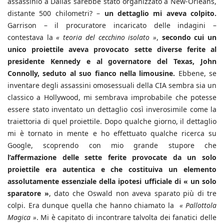
assassinio a Dallas sarebbe stato organizzato a New-Orleans,
distante 500 chilometri? –
un dettaglio mi aveva colpito.
Garrison – il procuratore incaricato delle indagini –
contestava la
« teoria del cecchino isolato »
,
secondo cui un
unico proiettile aveva provocato sette diverse ferite al
presidente Kennedy e al governatore del Texas, John
Connolly, seduto al suo fianco nella limousine.
Ebbene, se
inventare degli assassini omosessuali della CIA sembra sia un
classico a Hollywood, mi sembrava improbabile che potesse
essere stato inventato un dettaglio così inverosimile come la
traiettoria di quel proiettile. Dopo qualche giorno, il dettaglio
mi è tornato in mente e ho effettuato qualche ricerca su
Google, scoprendo con mio grande stupore che
l’affermazione delle sette ferite provocate da un solo
proiettile era autentica e che costituiva un elemento
assolutamente essenziale della ipotesi ufficiale di « un solo
sparatore »
, dato che Oswald non aveva sparato più di tre
colpi. Era dunque quella che hanno chiamato la
« Pallottola
Magica »
. Mi è capitato di incontrare talvolta dei fanatici delle