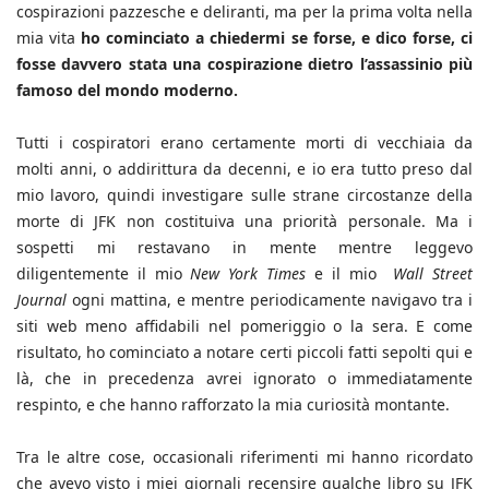
cospirazioni pazzesche e deliranti, ma per la prima volta nella
mia vita
ho cominciato a chiedermi se forse, e dico forse, ci
fosse davvero stata una cospirazione dietro l’assassinio più
famoso del mondo moderno.
Tutti i cospiratori erano certamente morti di vecchiaia da
molti anni, o addirittura da decenni, e io era tutto preso dal
mio lavoro, quindi investigare sulle strane circostanze della
morte di JFK non costituiva una priorità personale. Ma i
sospetti mi restavano in mente mentre leggevo
diligentemente il mio
New York Times
e il mio
Wall Street
Journal
ogni mattina, e mentre periodicamente navigavo tra i
siti web meno affidabili nel pomeriggio o la sera. E come
risultato, ho cominciato a notare certi piccoli fatti sepolti qui e
là, che in precedenza avrei ignorato o immediatamente
respinto, e che hanno rafforzato la mia curiosità montante.
Tra le altre cose, occasionali riferimenti mi hanno ricordato
che avevo visto i miei giornali recensire qualche libro su JFK