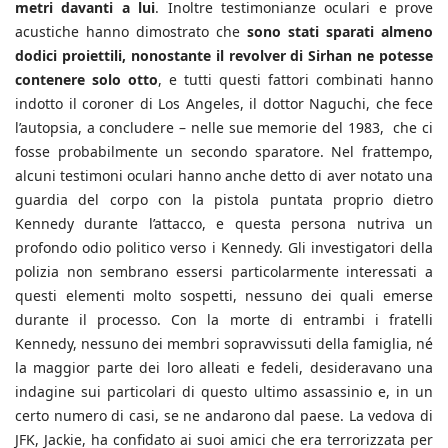
metri davanti a lui
. Inoltre testimonianze oculari e prove
acustiche hanno dimostrato che
sono stati sparati almeno
dodici proiettili, nonostante il revolver di Sirhan ne potesse
contenere solo otto
, e tutti questi fattori combinati hanno
indotto il coroner di Los Angeles, il dottor Naguchi, che fece
l’autopsia, a concludere – nelle sue memorie del 1983, che ci
fosse probabilmente un secondo sparatore. Nel frattempo,
alcuni testimoni oculari hanno anche detto di aver notato una
guardia del corpo con la pistola puntata proprio dietro
Kennedy durante l’attacco, e questa persona nutriva un
profondo odio politico verso i Kennedy. Gli investigatori della
polizia non sembrano essersi particolarmente interessati a
questi elementi molto sospetti, nessuno dei quali emerse
durante il processo. Con la morte di entrambi i fratelli
Kennedy, nessuno dei membri sopravvissuti della famiglia, né
la maggior parte dei loro alleati e fedeli, desideravano una
indagine sui particolari di questo ultimo assassinio e, in un
certo numero di casi, se ne andarono dal paese. La vedova di
JFK, Jackie, ha confidato ai suoi amici che era terrorizzata per