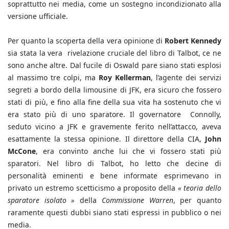
soprattutto nei media, come un sostegno incondizionato alla
versione ufficiale.
Per quanto la scoperta della vera opinione di
Robert Kennedy
sia stata la vera rivelazione cruciale del libro di Talbot, ce ne
sono anche altre. Dal fucile di Oswald pare siano stati esplosi
al massimo tre colpi, ma
Roy Kellerman
, l’agente dei servizi
segreti a bordo della limousine di JFK, era sicuro che fossero
stati di più, e fino alla fine della sua vita ha sostenuto che vi
era stato più di uno sparatore. Il governatore Connolly,
seduto vicino a JFK e gravemente ferito nell’attacco, aveva
esattamente la stessa opinione. Il direttore della CIA,
John
McCone
, era convinto anche lui che vi fossero stati più
sparatori. Nel libro di Talbot, ho letto che decine di
personalità eminenti e bene informate esprimevano in
privato un estremo scetticismo a proposito della
« teoria dello
sparatore isolato »
della
Commissione Warren
, per quanto
raramente questi dubbi siano stati espressi in pubblico o nei
media.