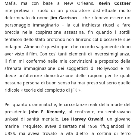
Mafia, ma con base a New Orleans.
Kevin Costner
interpretava il ruolo di un procuratore distrettuale molto
determinato di nome
Jim Garrison
– che ritenevo essere un
personaggio immaginario – la cui inchiesta riuscì a fare
breccia nella cospirazione assassina, fin quando i sottili
tentacoli dello Stato profondo non finirono col bloccare le sue
indagini. Almeno è questo quel che ricordo vagamente dopo
aver visto il film. Con così tanti elementi di inverosimiglianza,
il film mi confermò nelle mie convinzioni a proposito della
sfrenata immaginazione dei soggettisti di Hollywood e mi
diede un’ulteriore dimostrazione delle ragioni per le quali
nessuna persona di buon senso ha mai preso sul serio quelle
ridicole « teorie del complotto di JFK ».
Per quanto drammatiche, le circostanze reali della morte del
presidente
John F. Kennedy
, al confronto, mi sembravano
un’oasi di sanità mentale.
Lee Harvey Oswald
, un giovane
marine irrequieto, aveva disertato nel 1959 rifugiandosi in
URSS, ma aveva trovato la vita dietro la cortina di ferro