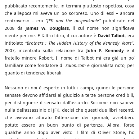
pubblicato recentemente, in termini piuttosto rispettosi, cosa
che all’epoca mi aveva un po’ sorpreso. Uno di essi – ancora
controverso – era
“JFK and the unspeakable”
pubblicato nel
2008 da
James W. Douglass
, il cui nome non significava
niente per me. E l’altro libro, il cui autore è
David Talbot
, era
intitolato
“Brothers : The Hidden History of the Kennedy Years”
,
2007, incentrato sulla relazione tra
John F. Kennedy
e il
fratello minore Robert. Il nome di Talbot mi era già un po’
familiare come fondatore di
Salon.com
e giornalista noto, per
quanto di tendenze liberali.
Nessuno di noi è esperto in tutti i campi, quindi le persone
sensate devono affidarsi al giudizio a terze persone credibili,
per distinguere il sensato dall’assurdo. Siccome non sapevo
nulla dell’assassinio di JFK, decisi che questi due libri recenti,
che avevano attirato l’attenzione dei giornali, avrebbero
potuto essere un buon punto di partenza. Allora, forse
qualche anno dopo aver visto il film di Oliver Stone, ho