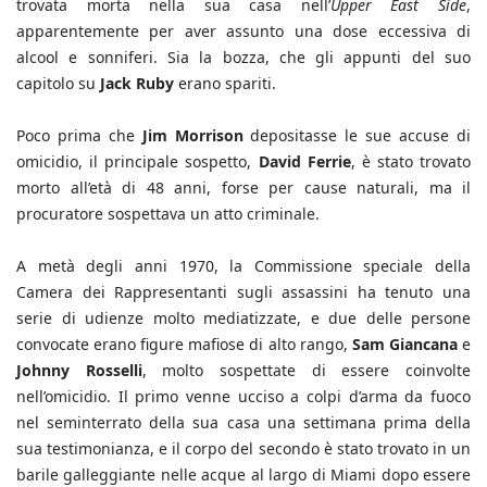
trovata morta nella sua casa nell’
Upper East Side
,
apparentemente per aver assunto una dose eccessiva di
alcool e sonniferi. Sia la bozza, che gli appunti del suo
capitolo su
Jack Ruby
erano spariti.
Poco prima che
Jim Morrison
depositasse le sue accuse di
omicidio, il principale sospetto,
David Ferrie
, è stato trovato
morto all’età di 48 anni, forse per cause naturali, ma il
procuratore sospettava un atto criminale.
A metà degli anni 1970, la Commissione speciale della
Camera dei Rappresentanti sugli assassini ha tenuto una
serie di udienze molto mediatizzate, e due delle persone
convocate erano figure mafiose di alto rango,
Sam Giancana
e
Johnny Rosselli
, molto sospettate di essere coinvolte
nell’omicidio. Il primo venne ucciso a colpi d’arma da fuoco
nel seminterrato della sua casa una settimana prima della
sua testimonianza, e il corpo del secondo è stato trovato in un
barile galleggiante nelle acque al largo di Miami dopo essere