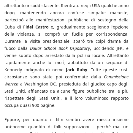
altrettanto insoddisfacente. Rientrato negli USA qualche anno
dopo, mantenendo ancora confuse simpatie marxiste,
partecipò alle manifestazioni pubbliche di sostegno della
Cuba di
Fidel Castro
e, gradualmente scegliendo l’opzione
della violenza, si comprò un fucile per corrispondenza.
Durante la visita presidenziale, sparò tre colpi d’arma da
fuoco dalla
Dallas School Book Depository
, uccidendo JFK, e
venne subito dopo arrestato dalla polizia locale. Altrettanto
rapidamente anche lui morì, abbattuto da un seguace di
Kennedy indignato di nome
Jack Ruby
. Tutte queste tristi
circostanze sono state poi confermate dalla
Commissione
Warren
a Washington DC, presieduta dal giudice capo degli
Stati Uniti, affiancato da alcune figure pubbliche tra le più
rispettate degli Stati Uniti, e il loro voluminoso rapporto
occupa quasi 900 pagine.
Eppure, per quanto il film sembri avere messo insieme
un’enorme quantità di folli supposizioni – perché mai un