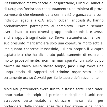
Riassumendo mezzo secolo di cospirazione, i libri di Talbot e
di Douglass forniscono congiuntamente una miniera di prove
convincenti che elementi della criminalità organizzata, alcuni
individui legati alla CIA, alcuni cubani anticastristi, hanno
probabilmente partecipato al complotto. Oswald sembra
avere lavorato con diversi gruppi anticomunisti, e aveva
anche rapporti significativi coi Servizi statunitensi, mentre il
suo presunto marxismo era solo una copertura molto sottile.
Per quanto concerne l’assassinio, lui era proprio il « capro
espiatorio » che ha dichiarato pubblicamente di essere, e
molto probabilmente, non ha mai sparato un solo colpo
d’arma da fuoco. Nello stesso tempo,
Jack Ruby
aveva una
lunga storia di rapporti col crimine organizzato, e ha
certamente ucciso Oswald per farlo tacere definitivamente.
Molti altri potrebbero avere subito la stessa sorte. Cospiratori
tanto audaci da colpire il presidente degli Stati Uniti non
avrebbero certo esitato a utilizzare mezzi letali per
proteggersi dalle conseguenze della loro azione, e nel corso