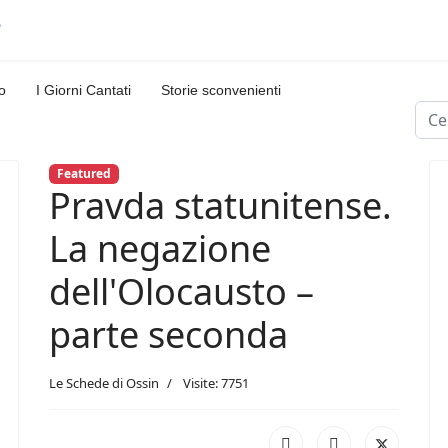
o
I Giorni Cantati
Storie sconvenienti
Cerc
Featured
Pravda statunitense.
La negazione
dell'Olocausto –
parte seconda
Le Schede di Ossin
Visite: 7751