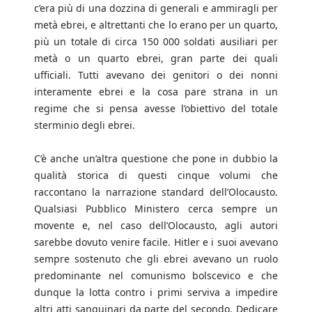
c’era più di una dozzina di generali e ammiragli per
metà ebrei, e altrettanti che lo erano per un quarto,
più un totale di circa 150 000 soldati ausiliari per
metà o un quarto ebrei, gran parte dei quali
ufficiali. Tutti avevano dei genitori o dei nonni
interamente ebrei e la cosa pare strana in un
regime che si pensa avesse l’obiettivo del totale
sterminio degli ebrei.
C’è anche un’altra questione che pone in dubbio la
qualità storica di questi cinque volumi che
raccontano la narrazione standard dell’Olocausto.
Qualsiasi Pubblico Ministero cerca sempre un
movente e, nel caso dell’Olocausto, agli autori
sarebbe dovuto venire facile. Hitler e i suoi avevano
sempre sostenuto che gli ebrei avevano un ruolo
predominante nel comunismo bolscevico e che
dunque la lotta contro i primi serviva a impedire
altri atti sanguinari da parte del secondo. Dedicare