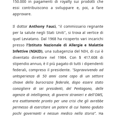
150.000 in pagamenti di royalty sui prodotti che
essi contribuiscono a sviluppare e, poi, a fare
approvare.
Il dottor
Anthony Fauci
, "il commissario regnante
per la salute negli Stati Uniti", si trova al vertice di
quel Leviatano. Dal 1968 ha ricoperto vari incarichi
presso
l'Istituto Nazionale di Allergie e Malattie
Infettive (NIAID)
, una subagenzia del NIH, di cui è
diventato direttore nel 1984. Con $ 417.608 di
stipendio annuo, è il più pagato di tutti i dipendenti
federali, compreso il presidente.
"Sopravvivendo ad
un’esperienza di 50 anni come capo di un settore
chiave della burocrazia federale, dopo essere stato
consigliere di sei presidenti, del Pentagono, delle
agenzie di intelligence, di governi stranieri e dell'OMS,
era esattamente pronto per una crisi che gli avrebbe
permesso di esercitare un potere di cui hanno goduto
pochi governanti e nessun medico nella storia”
. Ha