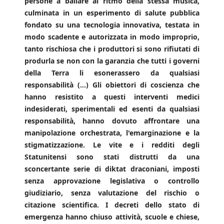
persone a ballare al ritmo della stessa musica,
culminata in un esperimento di salute pubblica
fondato su una tecnologia innovativa, testata in
modo scadente e autorizzata in modo improprio,
tanto rischiosa che i produttori si sono rifiutati di
produrla se non con la garanzia che tutti i governi
della Terra li esonerassero da qualsiasi
responsabilità (…) Gli obiettori di coscienza che
hanno resistito a questi interventi medici
indesiderati, sperimentali ed esenti da qualsiasi
responsabilità, hanno dovuto affrontare una
manipolazione orchestrata, l'emarginazione e la
stigmatizzazione. Le vite e i redditi degli
Statunitensi sono stati distrutti da una
sconcertante serie di diktat draconiani, imposti
senza approvazione legislativa o controllo
giudiziario, senza valutazione del rischio o
citazione scientifica. I decreti dello stato di
emergenza hanno chiuso attività, scuole e chiese,