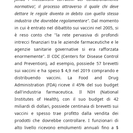
normativo’, il processo attraverso il quale chi deve
dettare le regole diventa in debito con quella stessa
industria che dovrebbe regolamentare"
. Dal momento
in cui è entrato nel dibattito sui vaccini nel 2005, si
è reso conto che "la rete pervasiva di profondi
intrecci finanziari tra le aziende farmaceutiche e le
agenzie sanitarie governative si era rafforzata
enormemente". Il CDC (Centers for Disease Control
and Prevention), ad esempio, possiede 57 brevetti
sui vaccini e ha speso $ 4,9 nel 2019 comprando e
distribuendo vaccini. La Food and Drug
Administration (FDA) riceve il 45% del suo budget
dall'industria farmaceutica. Il NIH (National
Institutes of Health), con il suo budget di 42
miliardi di dollari, possiede centinaia di brevetti sui
vaccini e spesso trae profitto dalla vendita dei
prodotti che dovrebbe controllare. I funzionari di
alto livello ricevono emolumenti annuali fino a $