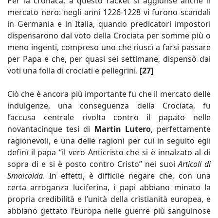
Per la cronaca, a questo racket si aggiunse anche il
mercato nero: negli anni 1226-1228 vi furono scandali
in Germania e in Italia, quando predicatori impostori
dispensarono dal voto della Crociata per somme più o
meno ingenti, compreso uno che riuscì a farsi passare
per Papa e che, per quasi sei settimane, dispensò dai
voti una folla di crociati e pellegrini.
[27]
Ciò che è ancora più importante fu che il mercato delle
indulgenze, una conseguenza della Crociata, fu
l’accusa centrale rivolta contro il papato nelle
novantacinque tesi di
Martin Lutero
, perfettamente
ragionevoli, e una delle ragioni per cui in seguito egli
definì il papa “il vero Anticristo che si è innalzato al di
sopra di e si è posto contro Cristo” nei suoi
Articoli di
Smalcalda
. In effetti, è difficile negare che, con una
certa arroganza luciferina, i papi abbiano minato la
propria credibilità e l’unità della cristianità europea, e
abbiano gettato l’Europa nelle guerre più sanguinose