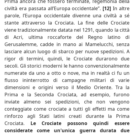
Prima ancora che fossero terminate, l’egemonia della
civiltà era passata all’Europa occidentale”.
[12]
In altre
parole, l’Europa occidentale divenne una civiltà a sé
stante attraverso la Crociata. La fine delle Crociate
viene tradizionalmente datata nel 1291, quando la città
di Acri, ultima roccaforte del Regno latino di
Gerusalemme, cadde in mano ai Mamelucchi, senza
lasciare alcun luogo di sbarco per nuove spedizioni. A
rigor di termini, quindi, le Crociate durarono due
secoli. Gli storici moderni le hanno convenzionalmente
numerate da uno a otto o nove, ma in realtà ci fu un
flusso ininterrotto di campagne militari di varie
dimensioni e origini verso il Medio Oriente. Tra la
Prima e la Seconda Crociata, ad esempio, furono
inviate almeno sei spedizioni, che non vengono
conteggiate come crociate a tutti gli effetti ma come
rinforzo agli Stati latini creati durante la Prima
Crociata.
Le Crociate possono quindi essere
considerate come un'unica guerra durata due