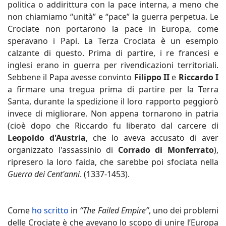
politica o addirittura con la pace interna, a meno che
non chiamiamo “unità” e “pace” la guerra perpetua. Le
Crociate non portarono la pace in Europa, come
speravano i Papi. La Terza Crociata è un esempio
calzante di questo. Prima di partire, i re francesi e
inglesi erano in guerra per rivendicazioni territoriali.
Sebbene il Papa avesse convinto
Filippo II
e
Riccardo I
a firmare una tregua prima di partire per la Terra
Santa, durante la spedizione il loro rapporto peggiorò
invece di migliorare. Non appena tornarono in patria
(cioè dopo che Riccardo fu liberato dal carcere di
Leopoldo d'Austria
, che lo aveva accusato di aver
organizzato l'assassinio di
Corrado di Monferrato
),
ripresero la loro faida, che sarebbe poi sfociata nella
Guerra dei Cent'anni
. (1337-1453).
Come
ho scritto
in
“The Failed Empire”
, uno dei problemi
delle Crociate è che avevano lo scopo di unire l’Europa