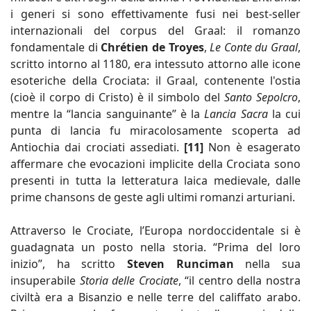
i generi si sono effettivamente fusi nei best-seller
internazionali del corpus del Graal: il romanzo
fondamentale di
Chrétien de Troyes
,
Le Conte du Graal
,
scritto intorno al 1180, era intessuto attorno alle icone
esoteriche della Crociata: il Graal, contenente l'ostia
(cioè il corpo di Cristo) è il simbolo del
Santo Sepolcro
,
mentre la “lancia sanguinante” è la
Lancia Sacra
la cui
punta di lancia fu miracolosamente scoperta ad
Antiochia dai crociati assediati.
[11]
Non è esagerato
affermare che evocazioni implicite della Crociata sono
presenti in tutta la letteratura laica medievale, dalle
prime chansons de geste agli ultimi romanzi arturiani.
Attraverso le Crociate, l’Europa nordoccidentale si è
guadagnata un posto nella storia. “Prima del loro
inizio”, ha scritto
Steven Runciman
nella sua
insuperabile
Storia delle Crociate
, “il centro della nostra
civiltà era a Bisanzio e nelle terre del califfato arabo.