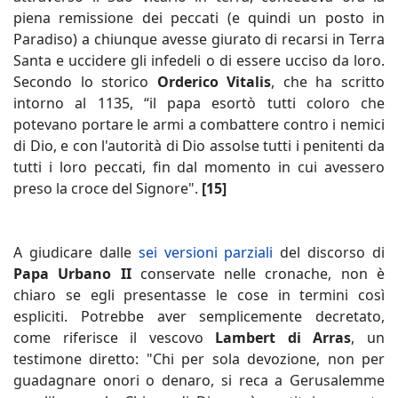
piena remissione dei peccati (e quindi un posto in
Paradiso) a chiunque avesse giurato di recarsi in Terra
Santa e uccidere gli infedeli o di essere ucciso da loro.
Secondo lo storico
Orderico Vitalis
, che ha scritto
intorno al 1135, “il papa esortò tutti coloro che
potevano portare le armi a combattere contro i nemici
di Dio, e con l'autorità di Dio assolse tutti i penitenti da
tutti i loro peccati, fin dal momento in cui avessero
preso la croce del Signore".
[15]
A giudicare dalle
sei versioni parziali
del discorso di
Papa Urbano II
conservate nelle cronache, non è
chiaro se egli presentasse le cose in termini così
espliciti. Potrebbe aver semplicemente decretato,
come riferisce il vescovo
Lambert di Arras
, un
testimone diretto: "Chi per sola devozione, non per
guadagnare onori o denaro, si reca a Gerusalemme