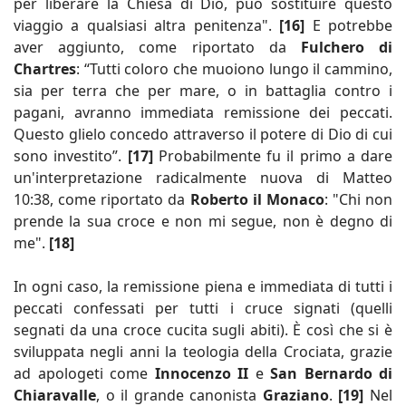
per liberare la Chiesa di Dio, può sostituire questo
viaggio a qualsiasi altra penitenza".
[16]
E potrebbe
aver aggiunto, come riportato da
Fulchero di
Chartres
: “Tutti coloro che muoiono lungo il cammino,
sia per terra che per mare, o in battaglia contro i
pagani, avranno immediata remissione dei peccati.
Questo glielo concedo attraverso il potere di Dio di cui
sono investito”.
[17]
Probabilmente fu il primo a dare
un'interpretazione radicalmente nuova di Matteo
10:38, come riportato da
Roberto il Monaco
: "Chi non
prende la sua croce e non mi segue, non è degno di
me".
[18]
In ogni caso, la remissione piena e immediata di tutti i
peccati confessati per tutti i cruce signati (quelli
segnati da una croce cucita sugli abiti). È così che si è
sviluppata negli anni la teologia della Crociata, grazie
ad apologeti come
Innocenzo II
e
San Bernardo di
Chiaravalle
, o il grande canonista
Graziano
.
[19]
Nel