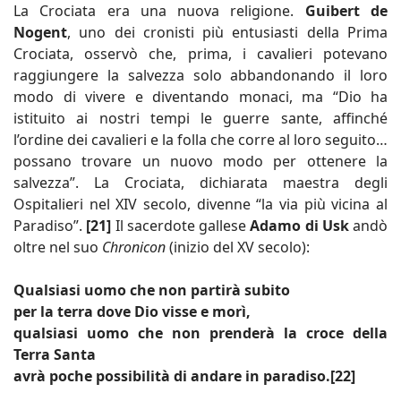
La Crociata era una nuova religione.
Guibert de
Nogent
, uno dei cronisti più entusiasti della Prima
Crociata, osservò che, prima, i cavalieri potevano
raggiungere la salvezza solo abbandonando il loro
modo di vivere e diventando monaci, ma “Dio ha
istituito ai nostri tempi le guerre sante, affinché
l’ordine dei cavalieri e la folla che corre al loro seguito…
possano trovare un nuovo modo per ottenere la
salvezza”. La Crociata, dichiarata maestra degli
Ospitalieri nel XIV secolo, divenne “la via più vicina al
Paradiso”.
[21]
Il sacerdote gallese
Adamo di Usk
andò
oltre nel suo
Chronicon
(inizio del XV secolo):
Qualsiasi uomo che non partirà subito
per la terra dove Dio visse e morì,
qualsiasi uomo che non prenderà la croce della
Terra Santa
avrà poche possibilità di andare in paradiso.[22]