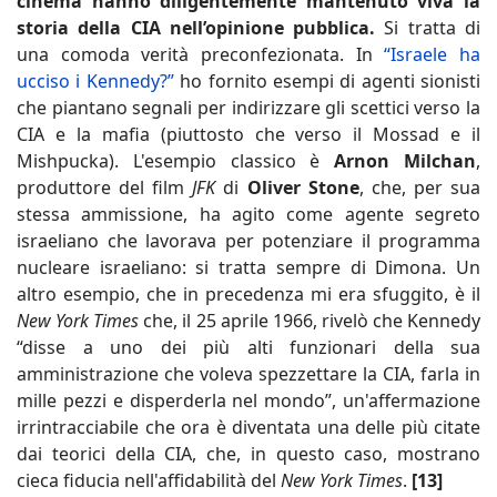
cinema hanno diligentemente mantenuto viva la
storia della CIA nell’opinione pubblica.
Si tratta di
una comoda verità preconfezionata. In
“Israele ha
ucciso i Kennedy?”
ho fornito esempi di agenti sionisti
che piantano segnali per indirizzare gli scettici verso la
CIA e la mafia (piuttosto che verso il Mossad e il
Mishpucka). L'esempio classico è
Arnon Milchan
,
produttore del film
JFK
di
Oliver Stone
, che, per sua
stessa ammissione, ha agito come agente segreto
israeliano che lavorava per potenziare il programma
nucleare israeliano: si tratta sempre di Dimona. Un
altro esempio, che in precedenza mi era sfuggito, è il
New York Times
che, il 25 aprile 1966, rivelò che Kennedy
“disse a uno dei più alti funzionari della sua
amministrazione che voleva spezzettare la CIA, farla in
mille pezzi e disperderla nel mondo”, un'affermazione
irrintracciabile che ora è diventata una delle più citate
dai teorici della CIA, che, in questo caso, mostrano
cieca fiducia nell'affidabilità del
New York Times
.
[13]