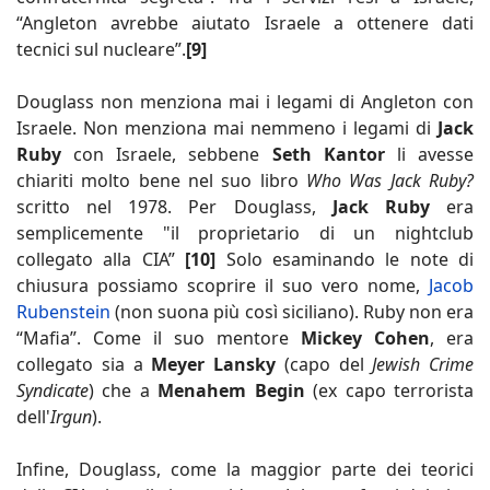
“Angleton avrebbe aiutato Israele a ottenere dati
tecnici sul nucleare”.
[9]
Douglass non menziona mai i legami di Angleton con
Israele. Non menziona mai nemmeno i legami di
Jack
Ruby
con Israele, sebbene
Seth Kantor
li avesse
chiariti molto bene nel suo libro
Who Was Jack Ruby?
scritto nel 1978. Per Douglass,
Jack Ruby
era
semplicemente "il proprietario di un nightclub
collegato alla CIA”
[10]
Solo esaminando le note di
chiusura possiamo scoprire il suo vero nome,
Jacob
Rubenstein
(non suona più così siciliano). Ruby non era
“Mafia”. Come il suo mentore
Mickey Cohen
, era
collegato sia a
Meyer Lansky
(capo del
Jewish Crime
Syndicate
) che a
Menahem Begin
(ex capo terrorista
dell'
Irgun
).
Infine, Douglass, come la maggior parte dei teorici