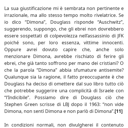
La sua giustificazione mi è sembrata non pertinente e
irrazionale, ma allo stesso tempo molto rivelatrice. Se
io dico “Dimona”, Douglass risponde “Auschwitz”,
suggerendo, suppongo, che gli ebrei non dovrebbero
essere sospettati di colpevolezza nell’assassinio di JFK
poiché sono, per loro essenza, vittime innocenti.
Oppure avrei dovuto capire che, anche solo
menzionare Dimona, avrebbe rischiato di ferire gli
ebrei, che già tanto soffrono per mano dei cristiani? O
che la parola “Dimona” abbia sfumature antisemite?
Qualunque sia la ragione, il fatto preoccupante è che
Douglass ha deciso di omettere dal suo libro tutto ciò
che potrebbe suggerire una complicità di Israele con
“l’Indicibile”. Possiamo dire di Douglass ciò che
Stephen Green scrisse di LBJ dopo il 1963: “non vide
Dimona, non sentì Dimona e non parlò di Dimona”.
[11]
In condizioni normali, non divulgherei il contenuto