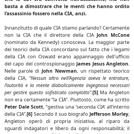
basta a dimostrare che le menti che hanno ordito
l’assassinio fossero nella CIA, anzi.
Innanzitutto di quale CIA stiamo parlando? Certamente
non la CIA che il direttore della CIA
John McCone
(nominato da Kennedy) conosceva. La maggior parte
dei teorici della CIA concordano sul fatto che i legami
della CIA con Oswald erano appannaggio dell'ufficio
del capo del controspionaggio
James Jesus Angleton
.
Nelle parole di
John Newman
, un rispettato teorico
della CIA,
“Nessun altro nell’Agenzia aveva le entrature,
l’autorità e la mente diabolicamente ingegnosa necessari
per gestire questo sofisticato complotto”
.
[5]
Ma Angleton
non era certamente “la CIA”. Piuttosto, come ha scritto
Peter Dale Scott
, “gestiva una ‘seconda CIA’ all’interno
della CIA”.
[6]
Secondo il suo biografo
Jefferson Morley
,
Angleton operò di propria iniziativa, al riparo da
sguardi indagatori e libero da ogni responsabilità; il