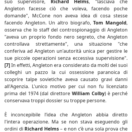
suo supervisore,
Richard Helms
, "lasciava che
Angleton facesse ciò che voleva, facendo poche
domande", McCone non aveva idea di cosa stesse
facendo Angleton. Un altro biografo,
Tom Mangold
,
osserva che lo staff del controspionaggio di Angleton
"aveva un proprio fondo nero segreto, che Angleton
controllava strettamente", una situazione "che
conferiva ad Angleton un'autorità unica per gestire le
sue piccole operazioni senza eccessiva supervisione".
[7]
In effetti, Angleton era considerato da molti dei suoi
colleghi un pazzo la cui ossessione paranoica di
scoprire talpe sovietiche aveva causato gravi danni
all'Agenzia. L'unico motivo per cui non fu licenziato
prima del 1974 (dal direttore
William Colby
) è perché
conservava troppi dossier su troppe persone.
È inconcepibile l’idea che Angleton abbia diretto
l'intera operazione. Ma se non stava eseguendo gli
ordini di
Richard Helms
– e non c’è una sola prova che