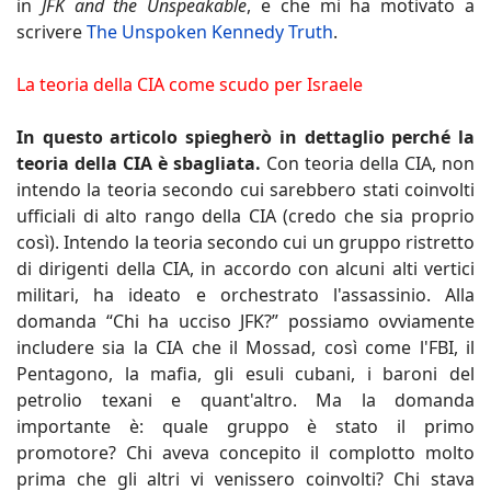
in
JFK and the Unspeakable
, e che mi ha motivato a
scrivere
The Unspoken Kennedy Truth
.
La teoria della CIA come scudo per Israele
In questo articolo spiegherò in dettaglio perché la
teoria della CIA è sbagliata.
Con teoria della CIA, non
intendo la teoria secondo cui sarebbero stati coinvolti
ufficiali di alto rango della CIA (credo che sia proprio
così). Intendo la teoria secondo cui un gruppo ristretto
di dirigenti della CIA, in accordo con alcuni alti vertici
militari, ha ideato e orchestrato l'assassinio. Alla
domanda “Chi ha ucciso JFK?” possiamo ovviamente
includere sia la CIA che il Mossad, così come l'FBI, il
Pentagono, la mafia, gli esuli cubani, i baroni del
petrolio texani e quant'altro. Ma la domanda
importante è: quale gruppo è stato il primo
promotore? Chi aveva concepito il complotto molto
prima che gli altri vi venissero coinvolti? Chi stava