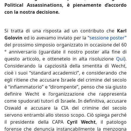
Political Assassinations, è pienamente d’accordo
con la nostra decisione.
Si tratta di una risposta ad un contributo che
Karl
Golovin
ed io avevamo inviato per la
“sessione poster”
del prossimo simposio organizzato in occasione del 60
° anniversario (guardate il nostro poster alla fine di
questo articolo, e ottenetelo in alta risoluzione
Qui
).
Considerando la capziosità della smentita di Wecht,
cioè i suoi “standard accademici”, e considerando che
egli ritiene che accusare Israele del crimine del secolo
è “infiammatorio” e “dirompente”, penso che sia giusto
definire Wecht e l’organizzazione che rappresenta
come spudorati tutori di Israele. In definitiva, accusare
Oswald e accusare la CIA del crimine del secolo
servono entrambi allo stesso scopo. Ciò spiega perché
il presidente della CAPA
Cyril Wecht
, il patologo
forense che denuncia instancabilmente la menzogna