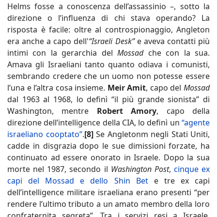
Helms fosse a conoscenza dell’assassinio –, sotto la
direzione o l’influenza di chi stava operando? La
risposta è facile: oltre al controspionaggio, Angleton
era anche a capo dell'
“Israeli Desk”
e aveva contatti più
intimi con la gerarchia del
Mossad
che con la sua.
Amava gli Israeliani tanto quanto odiava i comunisti,
sembrando credere che un uomo non potesse essere
l’una e l’altra cosa insieme.
Meir Amit
, capo del
Mossad
dal 1963 al 1968, lo definì “il più grande sionista” di
Washington, mentre
Robert Amory
, capo della
direzione dell’intelligence della CIA, lo definì un
“agente
israeliano cooptato”
.
[8]
Se Angletonm negli Stati Uniti,
cadde in disgrazia dopo le sue dimissioni forzate, ha
continuato ad essere onorato in Israele. Dopo la sua
morte nel 1987, secondo il
Washington Post
,
cinque ex
capi del Mossad e dello Shin Bet
e tre ex capi
dell’intelligence militare israeliana erano presenti “per
rendere l’ultimo tributo a un amato membro della loro
confraternita segreta”. Tra i servizi resi a Israele,