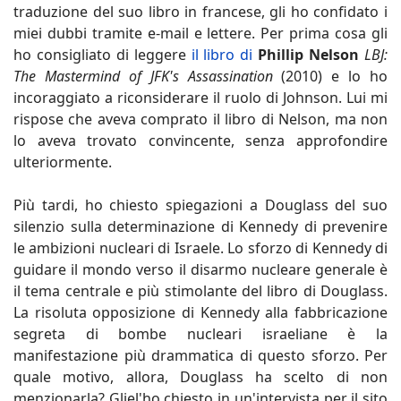
traduzione del suo libro in francese, gli ho confidato i
miei dubbi tramite e-mail e lettere. Per prima cosa gli
ho consigliato di leggere
il libro di
Phillip Nelson
LBJ:
The Mastermind of JFK's Assassination
(2010) e lo ho
incoraggiato a riconsiderare il ruolo di Johnson. Lui mi
rispose che aveva comprato il libro di Nelson, ma non
lo aveva trovato convincente, senza approfondire
ulteriormente.
Più tardi, ho chiesto spiegazioni a Douglass del suo
silenzio sulla determinazione di Kennedy di prevenire
le ambizioni nucleari di Israele. Lo sforzo di Kennedy di
guidare il mondo verso il disarmo nucleare generale è
il tema centrale e più stimolante del libro di Douglass.
La risoluta opposizione di Kennedy alla fabbricazione
segreta di bombe nucleari israeliane è la
manifestazione più drammatica di questo sforzo. Per
quale motivo, allora, Douglass ha scelto di non
menzionarla? Gliel'ho chiesto in un'intervista per il sito