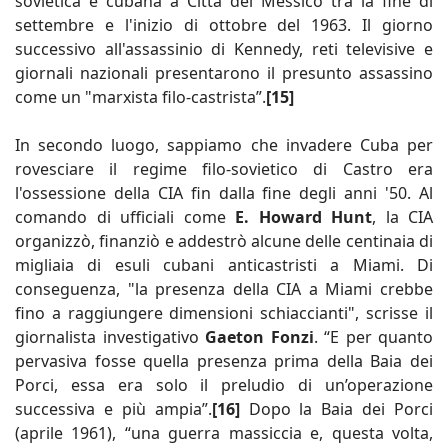
sovietica e cubana a Città del Messico tra la fine di
settembre e l'inizio di ottobre del 1963. Il giorno
successivo all'assassinio di Kennedy, reti televisive e
giornali nazionali presentarono il presunto assassino
come un "marxista filo-castrista”.
[15]
In secondo luogo, sappiamo che invadere Cuba per
rovesciare il regime filo-sovietico di Castro era
l'ossessione della CIA fin dalla fine degli anni '50. Al
comando di ufficiali come
E. Howard Hunt
, la CIA
organizzò, finanziò e addestrò alcune delle centinaia di
migliaia di esuli cubani anticastristi a Miami. Di
conseguenza, "la presenza della CIA a Miami crebbe
fino a raggiungere dimensioni schiaccianti", scrisse il
giornalista investigativo
Gaeton Fonzi
. “E per quanto
pervasiva fosse quella presenza prima della Baia dei
Porci, essa era solo il preludio di un’operazione
successiva e più ampia”.
[16]
Dopo la Baia dei Porci
(aprile 1961), “una guerra massiccia e, questa volta,