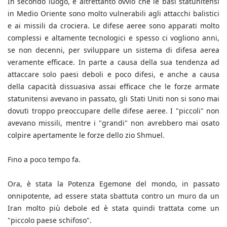
In secondo luogo, è altrettanto ovvio che le basi statunitensi
in Medio Oriente sono molto vulnerabili agli attacchi balistici
e ai missili da crociera. Le difese aeree sono apparati molto
complessi e altamente tecnologici e spesso ci vogliono anni,
se non decenni, per sviluppare un sistema di difesa aerea
veramente efficace. In parte a causa della sua tendenza ad
attaccare solo paesi deboli e poco difesi, e anche a causa
della capacità dissuasiva assai efficace che le forze armate
statunitensi avevano in passato, gli Stati Uniti non si sono mai
dovuti troppo preoccupare delle difese aeree. I "piccoli" non
avevano missili, mentre i "grandi" non avrebbero mai osato
colpire apertamente le forze dello zio Shmuel.
Fino a poco tempo fa.
Ora, è stata la Potenza Egemone del mondo, in passato
onnipotente, ad essere stata sbattuta contro un muro da un
Iran molto più debole ed è stata quindi trattata come un
"piccolo paese schifoso".