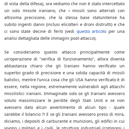
di vista della difesa), ora vediamo che non è stato intercettato
un solo missile iraniano, che i missili sono atterrati con
altissima precisione, che la stessa base statunitense ha
subito ingenti danni (inclusi elicotteri e droni distrutti) e che
ci sono state decine di feriti (vedi
questo articolo
per una
analisi dettagliata delle immagini post-attacco).
Se consideriamo questo attacco principalmente come
un'operazione di "verifica di funzionamento", allora diventa
abbastanza chiaro che gli Iraniani hanno verificato un
superbo grado di precisione e una solida capacità di missili
balistici, mentre l’unica cosa che gli USA hanno verificato è di
essere, nella regione, estremamente vulnerabili agli attacchi
missilistici iraniani. Immaginate solo se gli Iraniani avessero
voluto massimizzare le perdite degli Stati Uniti e se non
avessero dato alcun avvertimento di alcun tipo - quale
sarebbe il bilancio ?! E se gli Iraniani avessero preso di mira,
diciamo, i depositi di carburante e munizioni, gli edifici in cui
vivono i militari e i civili, le strutture industriali (compresi i