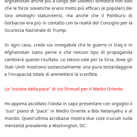
Afghanistan anche più a lungo dei Sovietici dimostra non solo
che le forze sovietiche erano molto più efficaci (e popolari) dei
loro omologhi statunitensi, ma anche che il Politburo di
Gorbaciov era più in contatto con la realtà del Consiglio per la
Sicurezza Nazionale di Trump.
In ogni caso, credo sia innegabile che le guerre in Iraq e in
Afghanistan siano perse e che nessun tipo di propaganda
cambierà questo risultato. Lo stesso vale per la Siria, dove gli
Stati Uniti mostrano sostanzialmente una pura testardaggine
e l'incapacità totale di ammettere la sconfitta.
La "visione della pace" di zio Shmuel per il Medio Oriente
Ho appena ascoltato l'idiota in capo presentare con orgoglio il
"suo" piano di "pace" in Medio Oriente a Bibi Netanyahu e al
mondo. Quest'ultima acrobazia mostra due cose cruciali sulla
mentalità prevalente a Washington, DC: