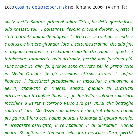
Ecco
cosa ha detto Robert Fisk
nel lontano 2006, 14 anni fa:
Avete sentito Sharon, prima di subire l’ictus, ha detto questa frase
alla Knesset, sai, "I palestinesi devono provare dolore". Questo è
stato durante una delle intifada. L'idea che, se continui a battere
e battere e battere gli Arabi, loro si sottometteranno, che alla fine
si inginocchieranno e ti daranno quello che vuoi. E questo è
totalmente, totalmente auto-delirante, perché non funziona più.
Funzionava 30 anni fa, quando sono arrivato per la prima volta
in Medio Oriente. Se gli Israeliani attraversavano il confine
libanese, i Palestinesi prendevano la macchina e andavano a
Beirut, andavano al cinema. Adesso, quando gli Israeliani
attraversano il confine libanese, gli Hezbollah saltano sulle loro
macchine a Beirut e corrono verso sud per unirsi alla battaglia
contro di loro. Ma l’essenziale adesso è che gli Arabi non hanno
più paura. I loro capi hanno paura, i Mubarak di questo mondo,
il presidente dell'Egitto, il re Abdullah II di Giordania. Hanno
paura. Si agitano e tremano nelle loro moschee d'oro, perché