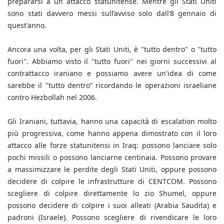
prepararsi a un attacco statunitense. Mentre gli Stati Uniti
sono stati davvero messi sull’avviso solo dall’8 gennaio di
quest'anno.
Ancora una volta, per gli Stati Uniti, è "tutto dentro" o "tutto
fuori". Abbiamo visto il "tutto fuori" nei giorni successivi al
contrattacco iraniano e possiamo avere un'idea di come
sarebbe il "tutto dentro” ricordando le operazioni israeliane
contro Hezbollah nel 2006.
Gli Iraniani, tuttavia, hanno una capacità di escalation molto
più progressiva, come hanno appena dimostrato con il loro
attacco alle forze statunitensi in Iraq: possono lanciare solo
pochi missili o possono lanciarne centinaia. Possono provare
a massimizzare le perdite degli Stati Uniti, oppure possono
decidere di colpire le infrastrutture di CENTCOM. Possono
scegliere di colpire direttamente lo zio Shumel, oppure
possono decidere di colpire i suoi alleati (Arabia Saudita) e
padroni (Israele). Possono scegliere di rivendicare le loro