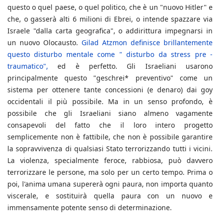
questo o quel paese, o quel politico, che è un "nuovo Hitler" e
che, o gasserà alti 6 milioni di Ebrei, o intende spazzare via
Israele "dalla carta geografica", o addirittura impegnarsi in
un nuovo Olocausto.
Gilad Atzmon definisce brillantemente
questo disturbo mentale come " disturbo da stress pre -
traumatico",
ed è perfetto. Gli Israeliani usarono
principalmente questo "geschrei* preventivo" come un
sistema per ottenere tante concessioni (e denaro) dai goy
occidentali il più possibile. Ma in un senso profondo, è
possibile che gli Israeliani siano almeno vagamente
consapevoli del fatto che il loro intero progetto
semplicemente non è fattibile, che non è possibile garantire
la sopravvivenza di qualsiasi Stato terrorizzando tutti i vicini.
La violenza, specialmente feroce, rabbiosa, può davvero
terrorizzare le persone, ma solo per un certo tempo. Prima o
poi, l'anima umana supererà ogni paura, non importa quanto
viscerale, e sostituirà quella paura con un nuovo e
immensamente potente senso di determinazione.