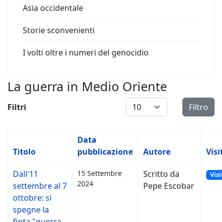
Asia occidentale
Storie sconvenienti
I volti oltre i numeri del genocidio
La guerra in Medio Oriente
Visualizza #
Filtri
Filtro
Data
Titolo
pubblicazione
Autore
Visi
Dall'11
15 Settembre
Scritto da
Visi
2024
settembre al 7
Pepe Escobar
ottobre: si
spegne la
finta "guerra