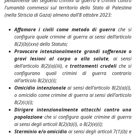
penalmente dei seguenti crimini di guerra e crimini contro
l’umanità commessi sul territorio dello Stato di Palestina
(nella Striscia di Gaza) almeno dall’8 ottobre 2023:
Affamare i civili come metodo di guerra
che si
configura quale crimine di guerra ai sensi dell’articolo
8(2)(b)(xxv) dello Statuto;
Provocare intenzionalmente grandi sofferenze o
gravi lesioni al corpo o alla salute
, ai sensi
dell'articolo 8(2)(a)(iii), e
trattamenti crudeli
che si
configurano quali crimini di guerra contrario
all'articolo 8(2)(c)(i);
Omicidio intenzionale
ai sensi dell'articolo 8(2)(a)(i),
o omicidio come crimine di guerra ai sensi dell'articolo
8(2)(c)(i);
Dirigere intenzionalmente attacchi contro una
popolazione
che si configura quale crimine di guerra
ai sensi degli articoli 8(2)(b)(i), o 8(2)(e)(i);
Sterminio e/o omicidio
ai sensi degli articoli 7(1)(b) e