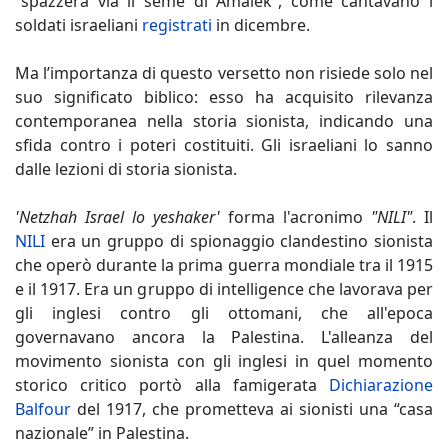
“spazzerà via il seme di Amalek”, come cantavano i
soldati israeliani
registrati
in dicembre.
Ma l’importanza di questo versetto non risiede solo nel
suo significato biblico: esso ha acquisito rilevanza
contemporanea nella storia sionista, indicando una
sfida contro i poteri costituiti. Gli israeliani lo sanno
dalle lezioni di storia sionista.
'Netzhah Israel lo yeshaker'
forma l'acronimo
"NILI"
. Il
NILI
era un gruppo di spionaggio clandestino sionista
che operò durante la prima guerra mondiale tra il 1915
e il 1917. Era un gruppo di intelligence che lavorava per
gli inglesi contro gli ottomani, che all'epoca
governavano ancora la Palestina. L'alleanza del
movimento sionista con gli inglesi in quel momento
storico critico portò alla famigerata
Dichiarazione
Balfour
del 1917, che prometteva ai sionisti una “casa
nazionale” in Palestina.