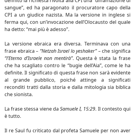
definito la richiesta rivolta alla CPI una “diffamazione di
sangue”, ed ha paragonato il procuratore capo della
CPI a un giudice nazista. Ma la versione in inglese si
ferma qui, con un’invocazione dell’Olocausto del quale
ha detto: “mai più è adesso”.
La versione ebraica era diversa. Terminava con una
frase ebraica –
“Netzah Israel lo yeshaker”
– che significa
“l’Eterno d’Israele non mentirà”
. Questa è stata la frase
che ha scagliato contro le “bugie dell’Aia”, come le ha
definite. Il significato di questa frase non sarà evidente
al grande pubblico, poiché attinge a significati
reconditi tratti dalla storia e dalla mitologia sia biblica
che sionista.
La frase stessa viene da
Samuele I, 15:29
. Il contesto qui
è tutto.
Il re Saul fu criticato dal profeta Samuele per non aver