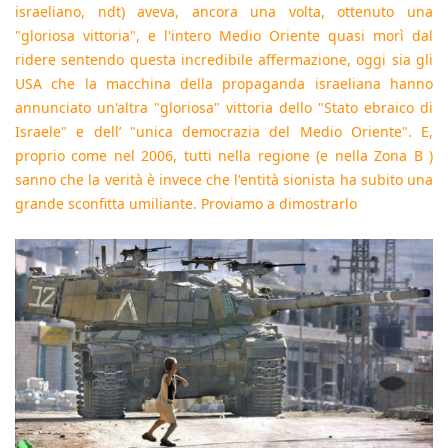
israeliano, ndt) aveva, ancora una volta, ottenuto una
"gloriosa vittoria", e l'intero Medio Oriente quasi morì dal
ridere sentendo questa incredibile affermazione, oggi sia gli
USA che la macchina della propaganda israeliana hanno
annunciato un'altra "gloriosa" vittoria dello "Stato ebraico di
Israele" e dell’ "unica democrazia del Medio Oriente". E,
proprio come nel 2006, tutti nella regione (e nella
Zona B
)
sanno che la verità è invece che l'entità sionista ha subito una
grande sconfitta umiliante. Proviamo a dimostrarlo