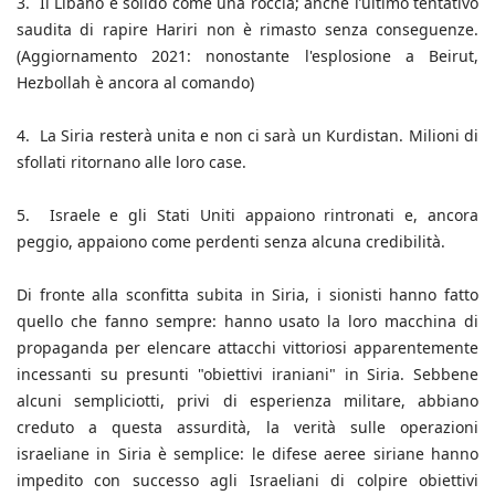
3. Il Libano è solido come una roccia; anche l’ultimo tentativo
saudita di rapire Hariri non è rimasto senza conseguenze.
(Aggiornamento 2021: nonostante l'esplosione a Beirut,
Hezbollah è ancora al comando)
4. La Siria resterà unita e non ci sarà un Kurdistan. Milioni di
sfollati ritornano alle loro case.
5. Israele e gli Stati Uniti appaiono rintronati e, ancora
peggio, appaiono come perdenti senza alcuna credibilità.
Di fronte alla sconfitta subita in Siria, i sionisti hanno fatto
quello che fanno sempre: hanno usato la loro macchina di
propaganda per elencare attacchi vittoriosi apparentemente
incessanti su presunti "obiettivi iraniani" in Siria. Sebbene
alcuni sempliciotti, privi di esperienza militare, abbiano
creduto a questa assurdità, la verità sulle operazioni
israeliane in Siria è semplice: le difese aeree siriane hanno
impedito con successo agli Israeliani di colpire obiettivi