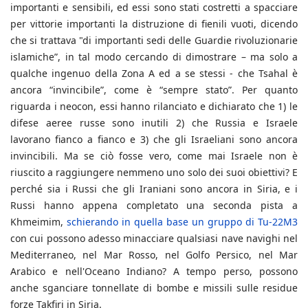
importanti e sensibili, ed essi sono stati costretti a spacciare
per vittorie importanti la distruzione di fienili vuoti, dicendo
che si trattava "di importanti sedi delle Guardie rivoluzionarie
islamiche”, in tal modo cercando di dimostrare – ma solo a
qualche ingenuo della Zona A ed a se stessi - che Tsahal è
ancora “invincibile”, come è “sempre stato”. Per quanto
riguarda i neocon, essi hanno rilanciato e dichiarato che 1) le
difese aeree russe sono inutili 2) che Russia e Israele
lavorano fianco a fianco e 3) che gli Israeliani sono ancora
invincibili. Ma se ciò fosse vero, come mai Israele non è
riuscito a raggiungere nemmeno uno solo dei suoi obiettivi? E
perché sia i Russi che gli Iraniani sono ancora in Siria, e i
Russi hanno appena completato una seconda pista a
Khmeimim,
schierando in quella base un gruppo di Tu-22M3
con cui possono adesso minacciare qualsiasi nave navighi nel
Mediterraneo, nel Mar Rosso, nel Golfo Persico, nel Mar
Arabico e nell'Oceano Indiano? A tempo perso, possono
anche sganciare tonnellate di bombe e missili sulle residue
forze Takfiri in Siria.