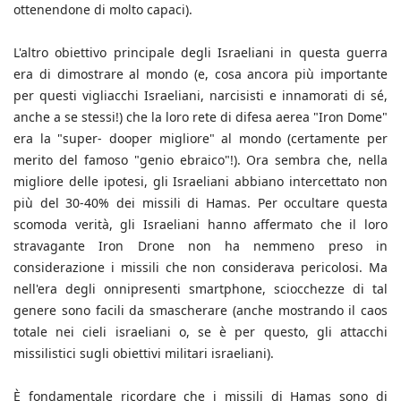
ottenendone di molto capaci).
L'altro obiettivo principale degli Israeliani in questa guerra
era di dimostrare al mondo (e, cosa ancora più importante
per questi vigliacchi Israeliani, narcisisti e innamorati di sé,
anche a se stessi!) che la loro rete di difesa aerea "Iron Dome"
era la "super- dooper migliore" al mondo (certamente per
merito del famoso "genio ebraico"!). Ora sembra che, nella
migliore delle ipotesi, gli Israeliani abbiano intercettato non
più del 30-40% dei missili di Hamas. Per occultare questa
scomoda verità, gli Israeliani hanno affermato che il loro
stravagante Iron Drone non ha nemmeno preso in
considerazione i missili che non considerava pericolosi. Ma
nell'era degli onnipresenti smartphone, sciocchezze di tal
genere sono facili da smascherare (anche mostrando il caos
totale nei cieli israeliani o, se è per questo, gli attacchi
missilistici sugli obiettivi militari israeliani).
È fondamentale ricordare che i missili di Hamas sono di