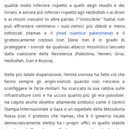
qualità molto inferiore rispetto a quelli degli Houthi e dei
Siriani, e ancora più inferiori rispetto agli Hezbollah o ai droni
e ai missili iraniani! In altre parole, l'"invincibile" Tsahal non
può affrontare nemmeno i suoi nemici più deboli e meno
sofisticati (Hamas e il
Jihad islamica palestinese
) e il
grottescamente costoso Iron Done non è in grado di
proteggere i sionisti da qualsiasi attacco missilistico lanciato
dalla coalizione della Resistenza (Palestina, Yemen, Siria,
Hezbollah, Iran e Russia).
Nella più totale disperazione, l'entità sionista ha fatto ciò che
fanno sempre gli anglo-sionisti quando non riescono a
sconfiggere le forze militari: ha scaricato la sua rabbia sulle
infrastrutture civili e ha ucciso quanto più gli era possibile.
Ha colpito anche obiettivi altamente simbolici come il Centro
Stampa Internazionale a Gaza o un ospedale della Mezzaluna
Rossa (con il pretesto che Hamas, che è il governo locale
democraticamente eletto) ha i propri uffici in quello stabile