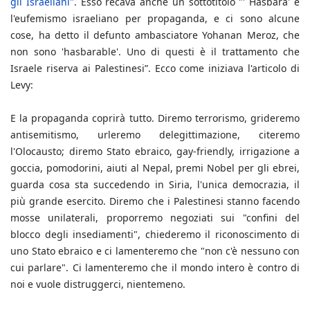
gli Israeliani"
. Esso recava anche un sottotitolo "' Hasbara' è
l'eufemismo israeliano per propaganda, e ci sono alcune
cose, ha detto il defunto ambasciatore Yohanan Meroz, che
non sono 'hasbarable'. Uno di questi è il trattamento che
Israele riserva ai Palestinesi”. Ecco come iniziava l'articolo di
Levy:
E la propaganda coprirà tutto. Diremo terrorismo, grideremo
antisemitismo, urleremo delegittimazione, citeremo
l'Olocausto; diremo Stato ebraico, gay-friendly, irrigazione a
goccia, pomodorini, aiuti al Nepal, premi Nobel per gli ebrei,
guarda cosa sta succedendo in Siria, l'unica democrazia, il
più grande esercito. Diremo che i Palestinesi stanno facendo
mosse unilaterali, proporremo negoziati sui "confini del
blocco degli insediamenti", chiederemo il riconoscimento di
uno Stato ebraico e ci lamenteremo che "non c'è nessuno con
cui parlare". Ci lamenteremo che il mondo intero è contro di
noi e vuole distruggerci, nientemeno.