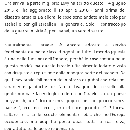
Ora arriva la parte migliore: Levy ha scritto questo il 4 giugno
2015 e l'ha aggiornato il 10 aprile 2018 - anni prima del
disastro attuale! Da allora, le cose sono andate male solo per
Tsahal e per gli Israeliani in generale. Solo il contraccolpo
della guerra in Siria è, per Tsahal, un vero disastro.
Naturalmente, "Israele" è ancora adorato e servito
fedelmente da molte classi dirigenti in tutto il mondo (questa
è una delle funzioni dell'Impero, perché le cose continuino in
questo modo), ma questo Israele ufficialmente lodato è visto
con disgusto e repulsione dalla maggior parte del pianeta. Da
qui l'inevitabile fallimento dello sforzo di pubbliche relazioni
veramente galattiche per fare il lavaggio del cervello alla
gente normale facendogli credere che Israele sia un paese
polyyanish, un " luogo senza popolo per un popolo senza
paese ", ecc. ecc. ecc. , era efficace quando l'OLP faceva
saltare in aria le scuole elementari ebraiche nell'Europa
occidentale, ma oggi ha perso quasi tutta la sua forza,
soprattutto tra le persone pensanti.