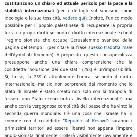
costituiscono un chiaro ed attuale pericolo per la pace e la
stabilità internazionali
(per i dettagli sul sionismo come
ideologia e la sua tossicità,
vedere qui
). Inoltre, l'unico modo
possibile per il popolo palestinese di recuperare la propria
terra e i propri diritti secondo il diritto internazionale è che il
"regime sionista che occupa Gerusalemme svanisca dalla
pagina del tempo " (per citare la frase
spesso tradotta male
dell'Ayatollah Komenei). A proposito, questa consapevolezza
presuppone anche una chiara comprensione che la
cosiddetta "Soluzione dei due stati" (2SS) è un'impossibilità.
Sì, lo so, la 2SS è attualmente l'unica, secondo il diritto
internazionale, ma ciò non sorprende dal momento che lo
Stato di Israele è stato creato non solo con la trappola di
"essere uno Stato riconosciuto a livello internazionale", ma
anche con la vergognosa complicità del paese che ha vinto la
seconda guerra mondiale. C'è una cosa che Israele ha in
comune con il cosiddetto
"Republic of Kosovo”
: saranno i
primissimi territori ad essere liberati non appena l'impero
anglo-sionista finalmente crollerà visibilmente (ovviamente è