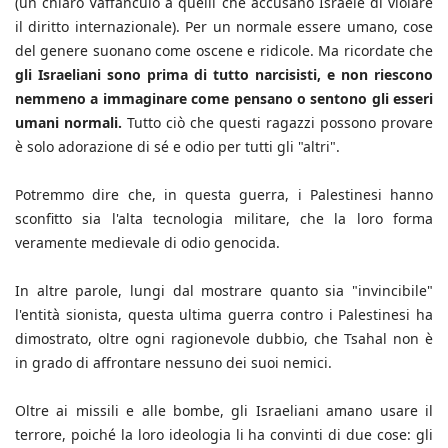
(un chiaro Vaffanculo a quelli che accusano Israele di violare
il diritto internazionale). Per un normale essere umano, cose
del genere suonano come oscene e ridicole. Ma ricordate che
gli Israeliani sono prima di tutto narcisisti, e non riescono
nemmeno a immaginare come pensano o sentono gli esseri
umani normali.
Tutto ciò che questi ragazzi possono provare
è solo adorazione di sé e odio per tutti gli "altri".
Potremmo dire che, in questa guerra, i Palestinesi hanno
sconfitto sia l'alta tecnologia militare, che la loro forma
veramente medievale di odio genocida.
In altre parole, lungi dal mostrare quanto sia "invincibile"
l'entità sionista, questa ultima guerra contro i Palestinesi ha
dimostrato, oltre ogni ragionevole dubbio, che Tsahal non è
in grado di affrontare nessuno dei suoi nemici.
Oltre ai missili e alle bombe, gli Israeliani amano usare il
terrore, poiché la loro ideologia li ha convinti di due cose: gli