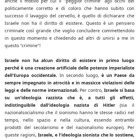
anche il motivo per cui il "peggior crimine" agli occhi del
politicamente corretto e di coloro che hanno subito con
successo il lavaggio del cervello, è quello di dichiarare che
Israele non ha il diritto di esistere. Questo è un pensiero
criminale così grande che voglio concludere commettendolo
in questo momento e chiedendo ad altri di unirsi a me in
questo "crimine"!
Israele non ha alcun diritto di esistere in primo luogo
perché è una creazione artificiale delle potenze imperialiste
dell'Europa occidentale.
In secondo luogo,
è un Paese da
sempre impegnato in atrocità e in massicce violazioni delle
leggi e delle norme internazionali.
Per contro,
Israele si basa
su un'ideologia razzista che è, a tutti gli effetti,
indistinguibile dall'ideologia nazista di Hitler
(sia il
nazionalsocialismo che il sionismo hanno le stesse radici nel
tempo, nello spazio e nella cultura, essendo entrambi
prodotti del secolarismo e del nazionalismo europei). Per
queste ragioni,
Israele, e l'ideologia sionista che lo sostiene,