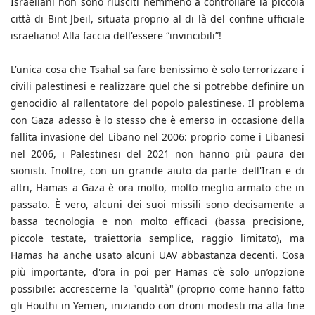
Israeliani non sono riusciti nemmeno a controllare la piccola
città di Bint Jbeil, situata proprio al di là del confine ufficiale
israeliano! Alla faccia dell'essere “invincibili”!
L’unica cosa che Tsahal sa fare benissimo è solo terrorizzare i
civili palestinesi e realizzare quel che si potrebbe definire un
genocidio al rallentatore del popolo palestinese. Il problema
con Gaza adesso è lo stesso che è emerso in occasione della
fallita invasione del Libano nel 2006: proprio come i Libanesi
nel 2006, i Palestinesi del 2021 non hanno più paura dei
sionisti. Inoltre, con un grande aiuto da parte dell'Iran e di
altri, Hamas a Gaza è ora molto, molto meglio armato che in
passato. È vero, alcuni dei suoi missili sono decisamente a
bassa tecnologia e non molto efficaci (bassa precisione,
piccole testate, traiettoria semplice, raggio limitato), ma
Hamas ha anche usato alcuni UAV abbastanza decenti. Cosa
più importante, d'ora in poi per Hamas c’è solo un’opzione
possibile: accrescerne la "qualità" (proprio come hanno fatto
gli Houthi in Yemen, iniziando con droni modesti ma alla fine