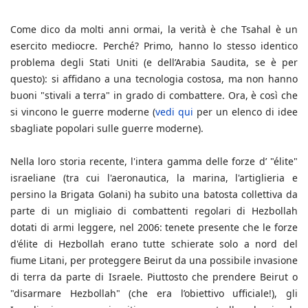
Come dico da molti anni ormai, la verità è che Tsahal è un
esercito mediocre. Perché? Primo, hanno lo stesso identico
problema degli Stati Uniti (e dell’Arabia Saudita, se è per
questo): si affidano a una tecnologia costosa, ma non hanno
buoni "stivali a terra" in grado di combattere. Ora, è così che
si vincono le guerre moderne (
vedi qui
per un elenco di idee
sbagliate popolari sulle guerre moderne).
Nella loro storia recente, l'intera gamma delle forze d’ "élite"
israeliane (tra cui l'aeronautica, la marina, l'artiglieria e
persino la Brigata Golani) ha subito una batosta collettiva da
parte di un migliaio di combattenti regolari di Hezbollah
dotati di armi leggere, nel 2006: tenete presente che le forze
d'élite di Hezbollah erano tutte schierate solo a nord del
fiume Litani, per proteggere Beirut da una possibile invasione
di terra da parte di Israele. Piuttosto che prendere Beirut o
"disarmare Hezbollah" (che era l’obiettivo ufficiale!), gli