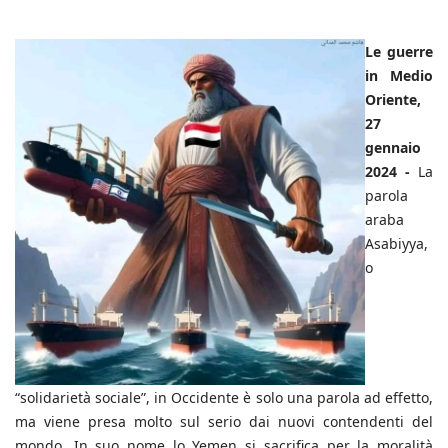
Le guerre
in Medio
Oriente,
27
gennaio
2024 -
La
parola
araba
Asabiyya,
o
“solidarietà sociale”, in Occidente è solo una parola ad effetto,
ma viene presa molto sul serio dai nuovi contendenti del
mondo, In suo nome lo Yemen si sacrifica per la moralità