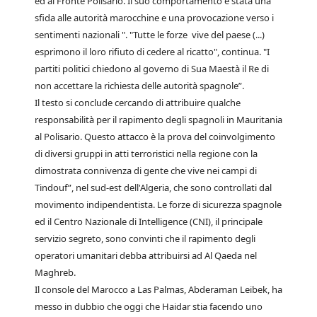
ed al Fronte Polisario. Il suo comportamento è stata una
sfida alle autorità marocchine e una provocazione verso i
sentimenti nazionali ". "Tutte le forze vive del paese (...)
esprimono il loro rifiuto di cedere al ricatto", continua. "I
partiti politici chiedono al governo di Sua Maestà il Re di
non accettare la richiesta delle autorità spagnole”.
Il testo si conclude cercando di attribuire qualche
responsabilità per il rapimento degli spagnoli in Mauritania
al Polisario. Questo attacco è la prova del coinvolgimento
di diversi gruppi in atti terroristici nella regione con la
dimostrata connivenza di gente che vive nei campi di
Tindouf”, nel sud-est dell'Algeria, che sono controllati dal
movimento indipendentista. Le forze di sicurezza spagnole
ed il Centro Nazionale di Intelligence (CNI), il principale
servizio segreto, sono convinti che il rapimento degli
operatori umanitari debba attribuirsi ad Al Qaeda nel
Maghreb.
Il console del Marocco a Las Palmas, Abderaman Leibek, ha
messo in dubbio che oggi che Haidar stia facendo uno