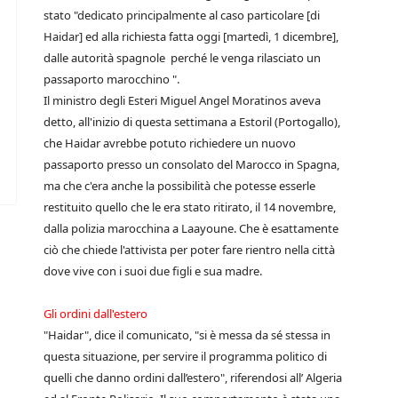
stato "dedicato principalmente al caso particolare [di
Haidar] ed alla richiesta fatta oggi [martedì, 1 dicembre],
dalle autorità spagnole perché le venga rilasciato un
passaporto marocchino ".
Il ministro degli Esteri Miguel Angel Moratinos aveva
detto, all'inizio di questa settimana a Estoril (Portogallo),
che Haidar avrebbe potuto richiedere un nuovo
passaporto presso un consolato del Marocco in Spagna,
ma che c'era anche la possibilità che potesse esserle
restituito quello che le era stato ritirato, il 14 novembre,
dalla polizia marocchina a Laayoune. Che è esattamente
ciò che chiede l'attivista per poter fare rientro nella città
dove vive con i suoi due figli e sua madre.
Gli ordini dall'estero
"Haidar", dice il comunicato, "si è messa da sé stessa in
questa situazione, per servire il programma politico di
quelli che danno ordini dall’estero", riferendosi all’ Algeria