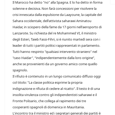
Il Marocco ha detto "no" alla Spagna. E lo ha detto in forma
solenne e decisiva. Non farà concessioni per risolvere la
crisi innescata dalla espulsione da Laayoune, la capitale del
Sahara occidentale, dell'attivista saharawi Aminatou
Haidar, in sciopero della fame da 17 giorni nell'aeroporto di
Lanzarote. Su richiesta del re Mohammed VI, il ministro
degli Esteri, Taieb Fassi-Fihri, si è riunito martedì sera con i
leader di tutti i partiti politici rappresentati in parlamento.
Tutti hanno respinto "qualsiasi intervento straniero" nel
"caso Haidar", “indipendentemente dalla loro origine”,
anche se provenienti da un governo amico come quello
spagnolo.
Il rifiuto è contenuto in un lungo comunicato diffuso oggi
col titolo: "La classe politica esprime la propria
indignazione e rifiuta di cedere al ricatto". Il testo è di una
insolita virulenza contro gli indipendentisti saharawi e il
Fronte Polisario, che collega al rapimento dei tre
cooperanti spagnoli di domenica in Mauritania.
L'incontro tra il ministro ed i segretari generali dei partiti è