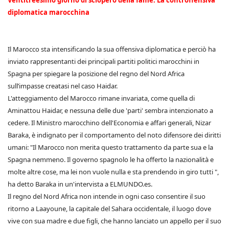
Ventitreesimo giorno di sciopero della fame. La controffensiva
diplomatica marocchina
Il Marocco sta intensificando la sua offensiva diplomatica e perciò ha
inviato rappresentanti dei principali partiti politici marocchini in
Spagna per spiegare la posizione del regno del Nord Africa
sull’impasse creatasi nel caso Haidar.
L'atteggiamento del Marocco rimane invariata, come quella di
Aminattou Haidar, e nessuna delle due 'parti' sembra intenzionato a
cedere. Il Ministro marocchino dell'Economia e affari generali, Nizar
Baraka, è indignato per il comportamento del noto difensore dei diritti
umani: "Il Marocco non merita questo trattamento da parte sua e la
Spagna nemmeno. Il governo spagnolo le ha offerto la nazionalità e
molte altre cose, ma lei non vuole nulla e sta prendendo in giro tutti ",
ha detto Baraka in un'intervista a ELMUNDO.es.
Il regno del Nord Africa non intende in ogni caso consentire il suo
ritorno a Laayoune, la capitale del Sahara occidentale, il luogo dove
vive con sua madre e due figli, che hanno lanciato un appello per il suo