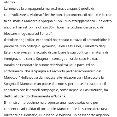
ritorno.
La linea della propaganda marocchina, dunque, è quella di
colpevolizzare la vittima: è lei che non si accontenta di niente, è lei che
fa del male a Marocco e Spagna. “Con il suo atteggiamento – ha detto
ancora il ministro - ha offeso 30 milioni marocchini. Cerca solo di
bloccare i negoziati sul Sahara".
Il titolare degli Affari economici ha tentato tuttavia di ammorbidire le
parole del suo collega di governo, Taieb Fassi Fihri, il ministro degli
Esteri, che aveva minacciato di cambiare la sua politica in materia di
immigrazione con la Spagna in conseguenza del caso Haidar.
Baraka ha ricordato le buone relazioni tra i due paesi ed ha
sottolineato che la Spagna è il secondo partner economico del
Marocco. "Nulla potrà danneggiare le relazioni tra il Marocco e la
Spagna. Il Marocco è un paese che non si permette di rescindere il
contratto con le grandi compagnie, come Repsol e Gas Natural", ha
detto, alludendo chiaramente all’Algeria.
Il ministro marocchino ha proposto una nuova soluzione per
consentire ad Haidar di tornare in Marocco: "Se lei si considera una
militante del Polisario, il Polisario le fornisca un passaporto algerino.