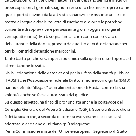
Le condizioni di salute di Aminatou Haidar destano sempre maggiori
preoccupazioni. I giornali spagnoli riferiscono che uno sciopero come
quello portato avanti dalla attivista saharawi, che assume un litro e
mezzo di acqua e dodici zollette di zucchero al giorno le potrebbe
consentire di sopravvivere per sessanta giorni (oggi siamo già al
ventiquattresimo). Ma bisogna fare anche i conti con lo stato di
debilitazione della donna, provata da quattro anni di detenzione nei
terribili centri di detenzione marocchini.
Tanto basta perché si sviluppi la polemica sulla ipotesi di sottoporla ad
alimentazione forzata.
Sia la Federazione delle Associazioni per la Difesa della sanità pubblica
(FADSP) che l'Associazione Federale Diritto a morire con dignità (DMD)
hanno definito “illegale” ogni alimentazione di Haidar contro la sua
volontà, anche se fosse autorizzata dal giudice.
Su questo aspetto, ha finto di pronunciata anche la portavoce del
Consiglio Generale del Potere Giudiziario (CGPJ), Gabriela Bravo, che si
è detta sicura che, a seconda di come si evolveranno le cose, sarà
adottata la decisione giudiziaria "più adeguata".
Per la Commissione mista dell'Unione europea, il Segretario di Stato