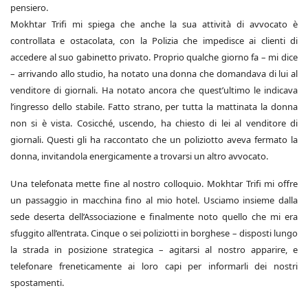
pensiero.
Mokhtar Trifi mi spiega che anche la sua attività di avvocato è
controllata e ostacolata, con la Polizia che impedisce ai clienti di
accedere al suo gabinetto privato. Proprio qualche giorno fa – mi dice
– arrivando allo studio, ha notato una donna che domandava di lui al
venditore di giornali. Ha notato ancora che quest’ultimo le indicava
l’ingresso dello stabile. Fatto strano, per tutta la mattinata la donna
non si è vista. Cosicché, uscendo, ha chiesto di lei al venditore di
giornali. Questi gli ha raccontato che un poliziotto aveva fermato la
donna, invitandola energicamente a trovarsi un altro avvocato.
Una telefonata mette fine al nostro colloquio. Mokhtar Trifi mi offre
un passaggio in macchina fino al mio hotel. Usciamo insieme dalla
sede deserta dell’Associazione e finalmente noto quello che mi era
sfuggito all’entrata. Cinque o sei poliziotti in borghese – disposti lungo
la strada in posizione strategica – agitarsi al nostro apparire, e
telefonare freneticamente ai loro capi per informarli dei nostri
spostamenti.