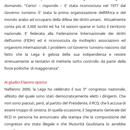
domando. “Certo! – risponde – E’ stata riconosciuta nel 1977 dal
Governo tunisino. E’ stata la prima organizzazione dell’Africa e del
mondo arabo ad occuparsi della difesa dei diritti umani. Attualmente
conta più di 3.500 iscritti ed ha 14 sezioni sparse in tutto il territorio
nazionale. E’ federata alla Federazione Internazionale dei diritti
dell’uomo (FIDH) ed è riconosciuta da molteplici associazioni ed
organismi internazionali. I problemi col Governo tunisino nascono dal
fatto che la Lega è gelosa della sua indipendenza e resiste
strenuamente ai tentativi di metterla sotto controllo da parte della
forze politiche di maggioranza”.
Ai giudici il lavoro sporco
Nell’anno 2000, la Lega ha celebrato il suo 5° congresso nazionale,
all’esito del quale sono stati democraticamente eletti i dirigenti. Che
non sono piaciuti, però, al partito del Presidente, il RCD, che li accusa di
essere troppo di sinistra. In quella occasione, il Segretario Generale del
RCD in persona ha annunciato alla stampa che la composizione del
congresso era stata illegale e che l’Autorità Giudiziaria lo avrebbe