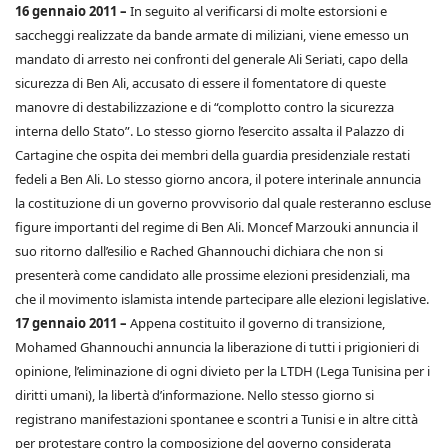
16 gennaio 2011 –
In seguito al verificarsi di molte estorsioni e
saccheggi realizzate da bande armate di miliziani, viene emesso un
mandato di arresto nei confronti del generale Ali Seriati, capo della
sicurezza di Ben Ali, accusato di essere il fomentatore di queste
manovre di destabilizzazione e di “complotto contro la sicurezza
interna dello Stato”. Lo stesso giorno l’esercito assalta il Palazzo di
Cartagine che ospita dei membri della guardia presidenziale restati
fedeli a Ben Ali. Lo stesso giorno ancora, il potere interinale annuncia
la costituzione di un governo provvisorio dal quale resteranno escluse
figure importanti del regime di Ben Ali. Moncef Marzouki annuncia il
suo ritorno dall’esilio e Rached Ghannouchi dichiara che non si
presenterà come candidato alle prossime elezioni presidenziali, ma
che il movimento islamista intende partecipare alle elezioni legislative.
17 gennaio 2011 –
Appena costituito il governo di transizione,
Mohamed Ghannouchi annuncia la liberazione di tutti i prigionieri di
opinione, l’eliminazione di ogni divieto per la LTDH (Lega Tunisina per i
diritti umani), la libertà d’informazione. Nello stesso giorno si
registrano manifestazioni spontanee e scontri a Tunisi e in altre città
per protestare contro la composizione del governo considerata