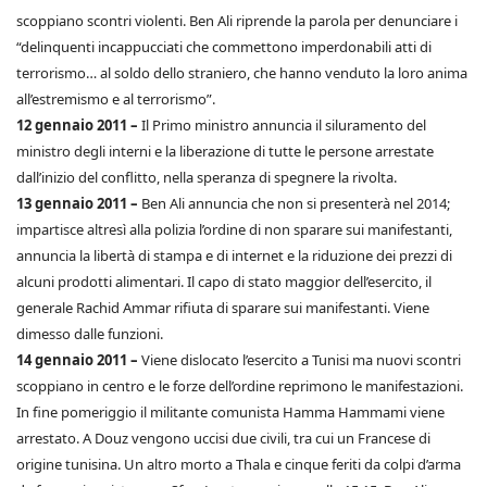
scoppiano scontri violenti. Ben Ali riprende la parola per denunciare i
“delinquenti incappucciati che commettono imperdonabili atti di
terrorismo… al soldo dello straniero, che hanno venduto la loro anima
all’estremismo e al terrorismo”.
12 gennaio 2011 –
Il Primo ministro annuncia il siluramento del
ministro degli interni e la liberazione di tutte le persone arrestate
dall’inizio del conflitto, nella speranza di spegnere la rivolta.
13 gennaio 2011 –
Ben Ali annuncia che non si presenterà nel 2014;
impartisce altresì alla polizia l’ordine di non sparare sui manifestanti,
annuncia la libertà di stampa e di internet e la riduzione dei prezzi di
alcuni prodotti alimentari. Il capo di stato maggior dell’esercito, il
generale Rachid Ammar rifiuta di sparare sui manifestanti. Viene
dimesso dalle funzioni.
14 gennaio 2011 –
Viene dislocato l’esercito a Tunisi ma nuovi scontri
scoppiano in centro e le forze dell’ordine reprimono le manifestazioni.
In fine pomeriggio il militante comunista Hamma Hammami viene
arrestato. A Douz vengono uccisi due civili, tra cui un Francese di
origine tunisina. Un altro morto a Thala e cinque feriti da colpi d’arma