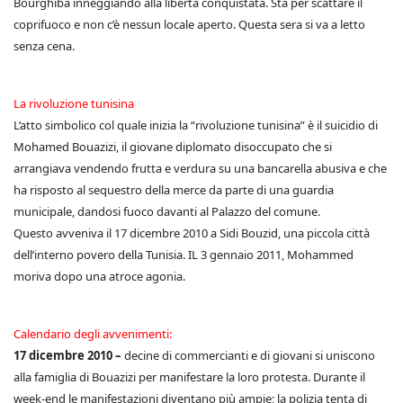
Bourghiba inneggiando alla libertà conquistata. Sta per scattare il
coprifuoco e non c’è nessun locale aperto. Questa sera si va a letto
senza cena.
La rivoluzione tunisina
L’atto simbolico col quale inizia la “rivoluzione tunisina” è il suicidio di
Mohamed Bouazizi, il giovane diplomato disoccupato che si
arrangiava vendendo frutta e verdura su una bancarella abusiva e che
ha risposto al sequestro della merce da parte di una guardia
municipale, dandosi fuoco davanti al Palazzo del comune.
Questo avveniva il 17 dicembre 2010 a Sidi Bouzid, una piccola città
dell’interno povero della Tunisia. IL 3 gennaio 2011, Mohammed
moriva dopo una atroce agonia.
Calendario degli avvenimenti:
17 dicembre 2010 –
decine di commercianti e di giovani si uniscono
alla famiglia di Bouazizi per manifestare la loro protesta. Durante il
week-end le manifestazioni diventano più ampie; la polizia tenta di