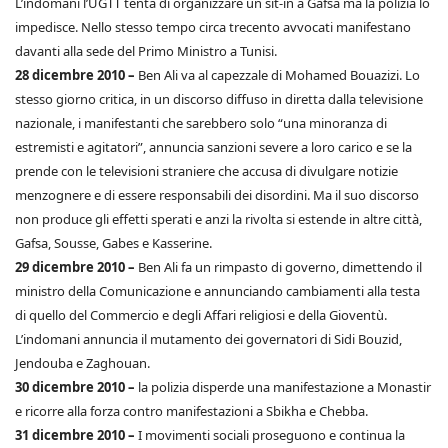
L’indomani l’UGTT tenta di organizzare un sit-in a Gafsa ma la polizia lo
impedisce. Nello stesso tempo circa trecento avvocati manifestano
davanti alla sede del Primo Ministro a Tunisi.
28 dicembre 2010 –
Ben Ali va al capezzale di Mohamed Bouazizi. Lo
stesso giorno critica, in un discorso diffuso in diretta dalla televisione
nazionale, i manifestanti che sarebbero solo “una minoranza di
estremisti e agitatori”, annuncia sanzioni severe a loro carico e se la
prende con le televisioni straniere che accusa di divulgare notizie
menzognere e di essere responsabili dei disordini. Ma il suo discorso
non produce gli effetti sperati e anzi la rivolta si estende in altre città,
Gafsa, Sousse, Gabes e Kasserine.
29 dicembre 2010 –
Ben Ali fa un rimpasto di governo, dimettendo il
ministro della Comunicazione e annunciando cambiamenti alla testa
di quello del Commercio e degli Affari religiosi e della Gioventù.
L’indomani annuncia il mutamento dei governatori di Sidi Bouzid,
Jendouba e Zaghouan.
30 dicembre 2010 –
la polizia disperde una manifestazione a Monastir
e ricorre alla forza contro manifestazioni a Sbikha e Chebba.
31 dicembre 2010 –
I movimenti sociali proseguono e continua la