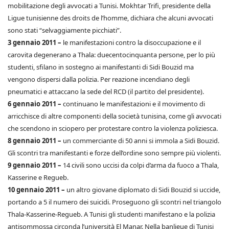
mobilitazione degli avvocati a Tunisi. Mokhtar Trifi, presidente della
Ligue tunisienne des droits de l’homme, dichiara che alcuni avvocati
sono stati “selvaggiamente picchiati”.
3 gennaio 2011 –
le manifestazioni contro la disoccupazione e il
carovita degenerano a Thala: duecentocinquanta persone, per lo più
studenti, sfilano in sostegno ai manifestanti di Sidi Bouzid ma
vengono dispersi dalla polizia. Per reazione incendiano degli
pneumatici e attaccano la sede del RCD (il partito del presidente).
6 gennaio 2011 –
continuano le manifestazioni e il movimento di
arricchisce di altre componenti della società tunisina, come gli avvocati
che scendono in sciopero per protestare contro la violenza poliziesca.
8 gennaio 2011 –
un commerciante di 50 anni si immola a Sidi Bouzid.
Gli scontri tra manifestanti e forze dell’ordine sono sempre più violenti.
9 gennaio 2011 –
14 civili sono uccisi da colpi d’arma da fuoco a Thala,
Kasserine e Regueb.
10 gennaio 2011 –
un altro giovane diplomato di Sidi Bouzid si uccide,
portando a 5 il numero dei suicidi. Proseguono gli scontri nel triangolo
Thala-Kasserine-Regueb. A Tunisi gli studenti manifestano e la polizia
antisommossa circonda l’università El Manar. Nella banlieue di Tunisi