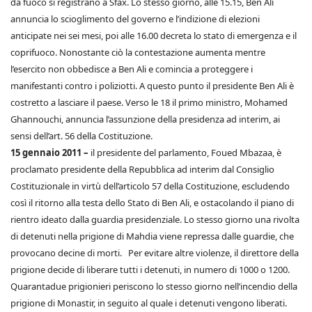
da fuoco si registrano a Sfax. Lo stesso giorno, alle 15.15, Ben Ali
annuncia lo scioglimento del governo e l’indizione di elezioni
anticipate nei sei mesi, poi alle 16.00 decreta lo stato di emergenza e il
coprifuoco. Nonostante ciò la contestazione aumenta mentre
l’esercito non obbedisce a Ben Ali e comincia a proteggere i
manifestanti contro i poliziotti. A questo punto il presidente Ben Ali è
costretto a lasciare il paese. Verso le 18 il primo ministro, Mohamed
Ghannouchi, annuncia l’assunzione della presidenza ad interim, ai
sensi dell’art. 56 della Costituzione.
15 gennaio 2011 –
il presidente del parlamento, Foued Mbazaa, è
proclamato presidente della Repubblica ad interim dal Consiglio
Costituzionale in virtù dell’articolo 57 della Costituzione, escludendo
così il ritorno alla testa dello Stato di Ben Ali, e ostacolando il piano di
rientro ideato dalla guardia presidenziale. Lo stesso giorno una rivolta
di detenuti nella prigione di Mahdia viene repressa dalle guardie, che
provocano decine di morti. Per evitare altre violenze, il direttore della
prigione decide di liberare tutti i detenuti, in numero di 1000 o 1200.
Quarantadue prigionieri periscono lo stesso giorno nell’incendio della
prigione di Monastir, in seguito al quale i detenuti vengono liberati.