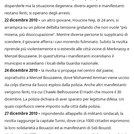
disperderle ma la situazione degenera: diversi agenti e manifestanti
restano feriti, si operano degli arresti.
22 dicembre 2010 –
un altro giovane, Houcine Neji, di 24 anni, si
arrampica su un pilone dell’alta tensione gridando che non vuole “più
miseria, più disoccupazione”. Mentre diverse persone lo supplicano di
scendere, il giovane afferra i cavi morendo fulminato. Subito la rivolta
riprende più violentemente e si estende alle città vicine di Merknassy e
Menzel Bouzaiene. In quest’ultima i manifestanti incendiano il
municipio e assediano i locali della Guardia nazionale.
24 dicembre 2010 –
la rivolta si propaga nel centro del paese,
soprattutto a Menzel Bouzaiene, dove Mohamed Ammari viene ucciso
da colpi d’arma da fuoco esplosi dalla polizia. Anche altri manifestanti
vengono feriti, tra cui Chawki Belhoussine El Hadri che muore il 30
dicembre. La polizia dichiara di aver sparato per legittima difesa. Un
quasi coprifuoco viene imposto sulla città dalla polizia.
27 dicembre 2010 –
rispondendo all’appello di militanti sindacali, la
rivolta raggiunge la capitale Tunisi, dove circa 1000 cittadini esprimono
la loro solidarietà a Bouazizi ed ai manifestanti di Sidi Bouzid.