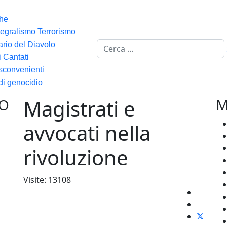
he
tegralismo Terrorismo
Cerca
ario del Diavolo
i Cantati
 sconvenienti
di genocidio
Magistrati e
VO
M
avvocati nella
rivoluzione
Visite: 13108