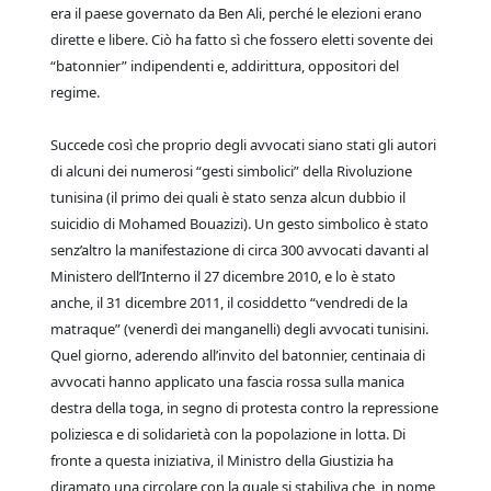
era il paese governato da Ben Ali, perché le elezioni erano
dirette e libere. Ciò ha fatto sì che fossero eletti sovente dei
“batonnier” indipendenti e, addirittura, oppositori del
regime.
Succede così che proprio degli avvocati siano stati gli autori
di alcuni dei numerosi “gesti simbolici” della Rivoluzione
tunisina (il primo dei quali è stato senza alcun dubbio il
suicidio di Mohamed Bouazizi). Un gesto simbolico è stato
senz’altro la manifestazione di circa 300 avvocati davanti al
Ministero dell’Interno il 27 dicembre 2010, e lo è stato
anche, il 31 dicembre 2011, il cosiddetto “vendredi de la
matraque” (venerdì dei manganelli) degli avvocati tunisini.
Quel giorno, aderendo all’invito del batonnier, centinaia di
avvocati hanno applicato una fascia rossa sulla manica
destra della toga, in segno di protesta contro la repressione
poliziesca e di solidarietà con la popolazione in lotta. Di
fronte a questa iniziativa, il Ministro della Giustizia ha
diramato una circolare con la quale si stabiliva che, in nome