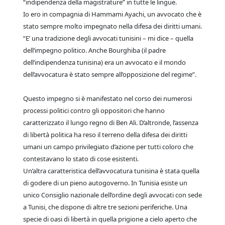
“indipendenza della magistrature” in tutte le lingue.
Io ero in compagnia di Hammami Ayachi, un avvocato che è
stato sempre molto impegnato nella difesa dei diritti umani.
“E’ una tradizione degli avvocati tunisini – mi dice – quella
dell’impegno politico. Anche Bourghiba (il padre
dell’indipendenza tunisina) era un avvocato e il mondo
dell’avvocatura è stato sempre all’opposizione del regime”.
Questo impegno si è manifestato nel corso dei numerosi
processi politici contro gli oppositori che hanno
caratterizzato il lungo regno di Ben Ali. D’altronde, l’assenza
di libertà politica ha reso il terreno della difesa dei diritti
umani un campo privilegiato d’azione per tutti coloro che
contestavano lo stato di cose esistenti.
Un’altra caratteristica dell’avvocatura tunisina è stata quella
di godere di un pieno autogoverno. In Tunisia esiste un
unico Consiglio nazionale dell’ordine degli avvocati con sede
a Tunisi, che dispone di altre tre sezioni periferiche. Una
specie di oasi di libertà in quella prigione a cielo aperto che