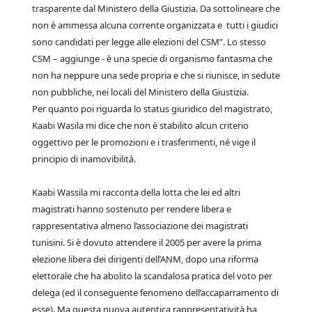
trasparente dal Ministero della Giustizia. Da sottolineare che
non è ammessa alcuna corrente organizzata e tutti i giudici
sono candidati per legge alle elezioni del CSM”. Lo stesso
CSM – aggiunge - è una specie di organismo fantasma che
non ha neppure una sede propria e che si riunisce, in sedute
non pubbliche, nei locali del Ministero della Giustizia.
Per quanto poi riguarda lo status giuridico del magistrato,
Kaabi Wasila mi dice che non è stabilito alcun criterio
oggettivo per le promozioni e i trasferimenti, né vige il
principio di inamovibilità.
Kaabi Wassila mi racconta della lotta che lei ed altri
magistrati hanno sostenuto per rendere libera e
rappresentativa almeno l’associazione dei magistrati
tunisini. Si è dovuto attendere il 2005 per avere la prima
elezione libera dei dirigenti dell’ANM, dopo una riforma
elettorale che ha abolito la scandalosa pratica del voto per
delega (ed il conseguente fenomeno dell’accaparramento di
esse). Ma questa nuova autentica rappresentatività ha