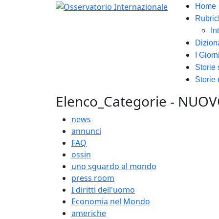
Home
Rubric
In
Dizion
I Giorn
Storie
Storie 
Elenco_Categorie - NUO
news
annunci
FAQ
ossin
uno sguardo al mondo
press room
I diritti dell'uomo
Economia nel Mondo
americhe