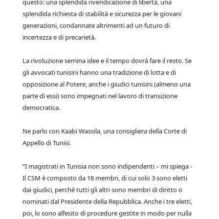
questo: una splendida rivendicazione di libertà, una
splendida richiesta di stabilità e sicurezza per le giovani
generazioni, condannate altrimenti ad un futuro di
incertezza e di precarietà.
La rivoluzione semina idee e il tempo dovrà fare il resto. Se
gli avvocati tunisini hanno una tradizione di lotta e di
opposizione al Potere, anche i giudici tunisini (almeno una
parte di essi) sono impegnati nel lavoro di transizione
democratica.
Ne parlo con Kaabi Wassila, una consigliera della Corte di
Appello di Tunisi.
“I magistrati in Tunisia non sono indipendenti – mi spiega -
Il CSM è composto da 18 membri, di cui solo 3 sono eletti
dai giudici, perché tutti gli altri sono membri di diritto o
nominati dal Presidente della Repubblica. Anche i tre eletti,
poi, lo sono all’esito di procedure gestite in modo per nulla