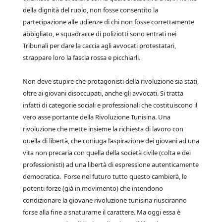
della dignità del ruolo, non fosse consentito la
partecipazione alle udienze di chi non fosse correttamente
abbigliato, e squadracce di poliziotti sono entrati nei
Tribunali per dare la caccia agli avvocati protestatari,
strappare loro la fascia rossa e picchiarli.
Non deve stupire che protagonisti della rivoluzione sia stati,
oltre ai giovani disoccupati, anche gli avvocati. Si tratta
infatti di categorie sociali e professionali che costituiscono il
vero asse portante della Rivoluzione Tunisina. Una
rivoluzione che mette insieme la richiesta di lavoro con
quella di libertà, che coniuga l’aspirazione dei giovani ad una
vita non precaria con quella della società civile (colta e dei
professionisti) ad una libertà di espressione autenticamente
democratica. Forse nel futuro tutto questo cambierà, le
potenti forze (già in movimento) che intendono
condizionare la giovane rivoluzione tunisina riusciranno
forse alla fine a snaturarne il carattere. Ma oggi essa è