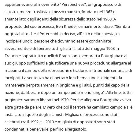
appartenevano al movimento “Perspectives”, un gruppuscolo di
sinistra, mezzo troskista e mezzo maoista, fondato nel 1963 e
smantellato dagli agenti della sicurezza dello stato nel 1968. A
proposito del suo processo, Ben Kheder, ormai morto, disse: “Sembra
oggi stabilito che il Potere abbia deciso, all’esito dell’inchiesta, di
incolpare undici persone che dovranno essere condannate
severamente e di liberare tutti gli altri. I fatti del maggio 1968 in
Francia e soprattutto quelli di Praga sono sembrati a Bourghiba e al
suo gruppo sufficienti a giustificare una nuova procedura: allargare al
massimo il campo della repressione e tradurre in tribunale centinaia di
incolpati. La sentenza ha rispettato lo schema: undici dirigenti da
mantenere perpetuamente in prigione e gli altri, puniti dal capo della
nazione, da liberare dopo un tempo più o meno lungo”. Alla fine, tutti i
prigionieri saranno liberati nel 1979. Perché all’epoca Bourghiba aveva
altre gatte da pelare. E’ vero che poi il terrore ha cambiato campo e si è
installato in quello degli islamisti. Migliaia di processi sono stati
celebrati tra il 1992 e il 2010 e migliaia di oppositori sono stati
condannati a pene varie, perfino all’ergastolo.