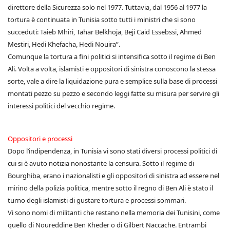
direttore della Sicurezza solo nel 1977. Tuttavia, dal 1956 al 1977 la
tortura è continuata in Tunisia sotto tutti i ministri che si sono
succeduti: Taieb Mhiri, Tahar Belkhoja, Beji Caid Essebssi, Ahmed
Mestiri, Hedi Khefacha, Hedi Nouira”.
Comunque la tortura a fini politici si intensifica sotto il regime di Ben
Ali. Volta a volta, islamisti e oppositori di sinistra conoscono la stessa
sorte, vale a dire la liquidazione pura e semplice sulla base di processi
montati pezzo su pezzo e secondo leggi fatte su misura per servire gli
interessi politici del vecchio regime.
Oppositori e processi
Dopo l’indipendenza, in Tunisia vi sono stati diversi processi politici di
cui si è avuto notizia nonostante la censura. Sotto il regime di
Bourghiba, erano i nazionalisti e gli oppositori di sinistra ad essere nel
mirino della polizia politica, mentre sotto il regno di Ben Ali è stato il
turno degli islamisti di gustare tortura e processi sommari.
Vi sono nomi di militanti che restano nella memoria dei Tunisini, come
quello di Noureddine Ben Kheder o di Gilbert Naccache. Entrambi