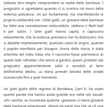
tuttavia loro meglio comprendere la realtà delle banlieue. I
pregiudizi si sgretolano quando ci si scontra col muro della
violenza poliziesca. Un po’ furbamente, ma manifestando la
propria solidarietà con i Gilet gialli, un giovane delle banlieue
ha fatto una constatazione indiscutibile: «Adesso il flash-ball
è per tutti!». I Gilet gialli hanno capito, e capiscono
velocemente, che la violenza poliziesca non fa distinzioni; che
si abbatte impietosamente, qualsiasi siano le origini, quando
il popolo manifesta per bisogno. Ironia della storia, è stata
smentita del tutto l’idea che il razzismo fosse patrimonio di
questi Galli refrattari che vanno a gasolio; questi proletari dai
pregiudizi apparentemente saldi e sensibili ai temi
dell’estrema destra. La storia prende talvolta delle strade
sconosciute fino a quel momento.
Un gilet giallo della regione di Bordeaux, Cyril P., ha usato
queste parole che hanno avuto grande eco nelle reti sociali:
«Ehi sentite, se incontrate qualche «giovane» o meno giovane
delle banlieue emarginate, ditegli da parte mia che se c’è una