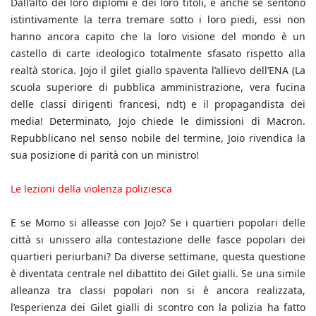
Dall’alto dei loro diplomi e dei loro titoli, e anche se sentono
istintivamente la terra tremare sotto i loro piedi, essi non
hanno ancora capito che la loro visione del mondo è un
castello di carte ideologico totalmente sfasato rispetto alla
realtà storica. Jojo il gilet giallo spaventa l’allievo dell’ENA (La
scuola superiore di pubblica amministrazione, vera fucina
delle classi dirigenti francesi, ndt) e il propagandista dei
media! Determinato, Jojo chiede le dimissioni di Macron.
Repubblicano nel senso nobile del termine, Joio rivendica la
sua posizione di parità con un ministro!
Le lezioni della violenza poliziesca
E se Momo si alleasse con Jojo? Se i quartieri popolari delle
città si unissero alla contestazione delle fasce popolari dei
quartieri periurbani? Da diverse settimane, questa questione
è diventata centrale nel dibattito dei Gilet gialli. Se una simile
alleanza tra classi popolari non si è ancora realizzata,
l’esperienza dei Gilet gialli di scontro con la polizia ha fatto