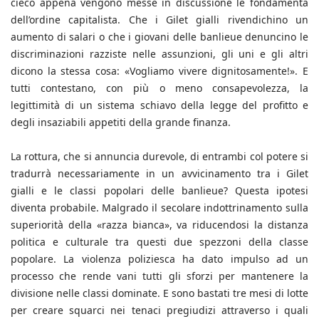
cieco appena vengono messe in discussione le fondamenta
dell’ordine capitalista. Che i Gilet gialli rivendichino un
aumento di salari o che i giovani delle banlieue denuncino le
discriminazioni razziste nelle assunzioni, gli uni e gli altri
dicono la stessa cosa: «Vogliamo vivere dignitosamente!». E
tutti contestano, con più o meno consapevolezza, la
legittimità di un sistema schiavo della legge del profitto e
degli insaziabili appetiti della grande finanza.
La rottura, che si annuncia durevole, di entrambi col potere si
tradurrà necessariamente in un avvicinamento tra i Gilet
gialli e le classi popolari delle banlieue? Questa ipotesi
diventa probabile. Malgrado il secolare indottrinamento sulla
superiorità della «razza bianca», va riducendosi la distanza
politica e culturale tra questi due spezzoni della classe
popolare. La violenza poliziesca ha dato impulso ad un
processo che rende vani tutti gli sforzi per mantenere la
divisione nelle classi dominate. E sono bastati tre mesi di lotte
per creare squarci nei tenaci pregiudizi attraverso i quali