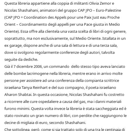
Questa libreria appartiene alla coppia di militanti Olivia Zemor e
Nicolas Shashahani, animatori del gruppo CAP JPO – Euro-Palestine
(CAP JPO = Coordination des Appels pour une Paix Just eau Proche
Orient – Coordinamento degli appelli per una Pace giusta in Medio
Oriente). Essa offre alla clientela una vasta scelta di libri di ogni genere,
soprattutto, ma non esclusivamente, sul Medio Oriente. Istallata in un
ex garage, dispone anche di una sala di lettura e di una terza sala,
dove si svolgono regolarmente conferenze degli autori, talvolta
seguite da dediche.
Già il 7 dicembre 2006, un commando dello stesso tipo aveva lanciato
delle bombe lacrimogene nella libreria, mentre erano in arrivo molte
persone per assistere ad una conferenza della compianta scrittrice
israeliana Tanya Reinhart e del suo compagno, il poeta israeliano
Aharon Shabtai. In questa occasione, Nicolas Shashahani fu costretto
a ricorrere alle cure ospedaliere a causa del gas, ma i danni materiali
furono minimi. Questa volta invece la libreria è stata saccheggiata ed è
stato rovinato un gran numero di libri, con perdite che raggiungono le
decine di migliaia di euro, secondo Shashahani.
Che sottolinea, però, come si sia trattato solo di una tra le centinaia di