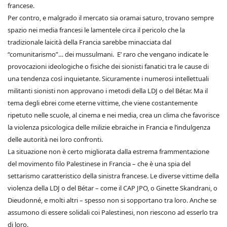
francese.
Per contro, e malgrado il mercato sia oramai saturo, trovano sempre
spazio nei media francesi le lamentele circa il pericolo che la
tradizionale laicità della Francia sarebbe minacciata dal
“comunitarismo”… dei mussulmani. E’ raro che vengano indicate le
provocazioni ideologiche o fisiche dei sionisti fanatici tra le cause di
una tendenza così inquietante. Sicuramente i numerosi intellettuali
militanti sionisti non approvano i metodi della LDJ o del Bétar. Ma il
tema degli ebrei come eterne vittime, che viene costantemente
ripetuto nelle scuole, al cinema e nei media, crea un clima che favorisce
la violenza psicologica delle milizie ebraiche in Francia e l’indulgenza
delle autorità nei loro confronti.
La situazione non è certo migliorata dalla estrema frammentazione
del movimento filo Palestinese in Francia – che è una spia del
settarismo caratteristico della sinistra francese. Le diverse vittime della
violenza della LDJ o del Bétar – come il CAP JPO, o Ginette Skandrani, o
Dieudonné, e molti altri – spesso non si sopportano tra loro. Anche se
assumono di essere solidali coi Palestinesi, non riescono ad esserlo tra
di loro.