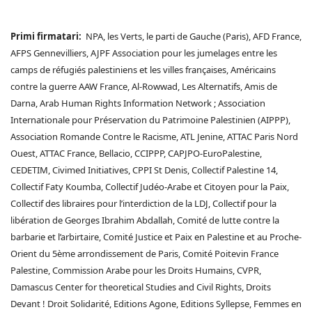
Primi firmatari:
NPA, les Verts, le parti de Gauche (Paris), AFD France,
AFPS Gennevilliers, AJPF Association pour les jumelages entre les
camps de réfugiés palestiniens et les villes françaises, Américains
contre la guerre AAW France, Al-Rowwad, Les Alternatifs, Amis de
Darna, Arab Human Rights Information Network ; Association
Internationale pour Préservation du Patrimoine Palestinien (AIPPP),
Association Romande Contre le Racisme, ATL Jenine, ATTAC Paris Nord
Ouest, ATTAC France, Bellacio, CCIPPP, CAPJPO-EuroPalestine,
CEDETIM, Civimed Initiatives, CPPI St Denis, Collectif Palestine 14,
Collectif Faty Koumba, Collectif Judéo-Arabe et Citoyen pour la Paix,
Collectif des libraires pour l’interdiction de la LDJ, Collectif pour la
libération de Georges Ibrahim Abdallah, Comité de lutte contre la
barbarie et l’arbirtaire, Comité Justice et Paix en Palestine et au Proche-
Orient du 5ème arrondissement de Paris, Comité Poitevin France
Palestine, Commission Arabe pour les Droits Humains, CVPR,
Damascus Center for theoretical Studies and Civil Rights, Droits
Devant ! Droit Solidarité, Editions Agone, Editions Syllepse, Femmes en