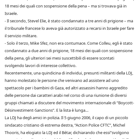
18 mesi dei quali con sospensione della pena – ma si trovava già in
Israele.
- Il secondo, Stevel Elie, è stato condannato a tre anni di prigione – ma
il tribunale francese lo aveva già autorizzato a recarsi in Israele per fare
il servizio militare.
- Solo il terzo, Mike Sfez, non era contumace. Come Colleu, egli è stato
condannato a due anni di prigione, 18 mesi dei quali con sospensione
della pena, gli ulteriori sei mesi suscettibili di essere scontati
svolgendo lavori di interesse collettivo.
Recentemente, una quindicina di individui, presunti militanti della LDJ,
hanno molestato le persone che venivano ad assistere ad uno
spettacolo per i bambini di Gaza, ed altri assassini hanno aggredito
delle persone dai caratteri arabi nel corso di una riunione di diversi
gruppi chiamati a discutere del movimento internazionale di “Boycott-
Désinvestiment-Sanctions”. E la lista è lunga…
La LDJ ha degli amici in polizia. Il 5 giugno 2006, il capo di un piccolo
sindacato cristiano di estrema destra, “Action Police CFTC”, Michel
Thooris, ha elogiato la LDJ ed il Bétar, dichiarando che essi”svolgono