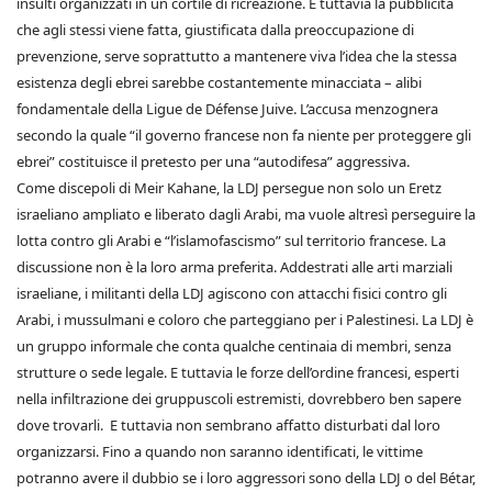
insulti organizzati in un cortile di ricreazione. E tuttavia la pubblicità
che agli stessi viene fatta, giustificata dalla preoccupazione di
prevenzione, serve soprattutto a mantenere viva l’idea che la stessa
esistenza degli ebrei sarebbe costantemente minacciata – alibi
fondamentale della Ligue de Défense Juive. L’accusa menzognera
secondo la quale “il governo francese non fa niente per proteggere gli
ebrei” costituisce il pretesto per una “autodifesa” aggressiva.
Come discepoli di Meir Kahane, la LDJ persegue non solo un Eretz
israeliano ampliato e liberato dagli Arabi, ma vuole altresì perseguire la
lotta contro gli Arabi e “l’islamofascismo” sul territorio francese. La
discussione non è la loro arma preferita. Addestrati alle arti marziali
israeliane, i militanti della LDJ agiscono con attacchi fisici contro gli
Arabi, i mussulmani e coloro che parteggiano per i Palestinesi. La LDJ è
un gruppo informale che conta qualche centinaia di membri, senza
strutture o sede legale. E tuttavia le forze dell’ordine francesi, esperti
nella infiltrazione dei gruppuscoli estremisti, dovrebbero ben sapere
dove trovarli. E tuttavia non sembrano affatto disturbati dal loro
organizzarsi. Fino a quando non saranno identificati, le vittime
potranno avere il dubbio se i loro aggressori sono della LDJ o del Bétar,