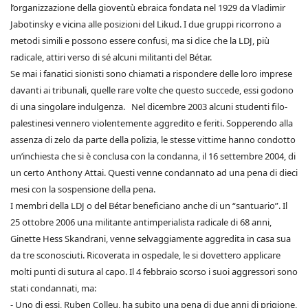
l’organizzazione della gioventù ebraica fondata nel 1929 da Vladimir
Jabotinsky e vicina alle posizioni del Likud. I due gruppi ricorrono a
metodi simili e possono essere confusi, ma si dice che la LDJ, più
radicale, attiri verso di sé alcuni militanti del Bétar.
Se mai i fanatici sionisti sono chiamati a rispondere delle loro imprese
davanti ai tribunali, quelle rare volte che questo succede, essi godono
di una singolare indulgenza. Nel dicembre 2003 alcuni studenti filo-
palestinesi vennero violentemente aggredito e feriti. Sopperendo alla
assenza di zelo da parte della polizia, le stesse vittime hanno condotto
un’inchiesta che si è conclusa con la condanna, il 16 settembre 2004, di
un certo Anthony Attai. Questi venne condannato ad una pena di dieci
mesi con la sospensione della pena.
I membri della LDJ o del Bétar beneficiano anche di un “santuario”. Il
25 ottobre 2006 una militante antimperialista radicale di 68 anni,
Ginette Hess Skandrani, venne selvaggiamente aggredita in casa sua
da tre sconosciuti. Ricoverata in ospedale, le si dovettero applicare
molti punti di sutura al capo. Il 4 febbraio scorso i suoi aggressori sono
stati condannati, ma:
- Uno di essi, Ruben Colleu, ha subito una pena di due anni di prigione,