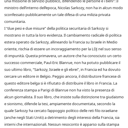
una missione di servizio pubblico, difendendo le persone e i beni”: Il
ministro dell’interno dell’epoca, Nicolas Sarkozy, non ha in alcun modo
sconfessato pubblicamente un tale difesa di una milizia privata
comunitaria.
I “due pesi e due misure” della politica securitaria di Sarkozy si
mostrano in tutta la loro evidenza. Il cambiamento radicale di politica
estera operato da Sarkozy, allineando la Francia su Israele in Medio
oriente, rischia di essere un incoraggiamento per la LDJ nel suo senso
di impunità. Questa primavera, un autore che ha conosciuto un certo
successo commerciale, Paul-Eric Blanrue, non ha potuto pubblicare il
suo ultimo libro, “Sarkozy, Israele e gli ebrei”, in Francia ed ha dovuto
cercare un editore in Belgio. Peggio ancora, il distributore francese di
questo editore belga si è rifiutato di distribuire il libro in Francia. La
conferenza stampa a Parigi di Blanrue non ha visto la presenza di
alcun giornalista. Il suo libro, che insiste sulla distinzione tra giudaismo
e sionismo, difende la tesi, ampiamente documentata, secondo la
quale Sarkozy ha cercato l’appoggio politico delle reti filo-israeliane
(anche negli Stati Uniti) a detrimento degli interessi della Francia, sia
interni che internazionali. Nessun resoconto è apparso sulla stampa