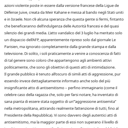
azioni violente poste in essere dalla versione francese della Ligue de
Défense Juive, creata da Meir Kahane e messa al bando negli Stati uniti
e in Israele. Non c’è alcuna speranza che questa gente si fermi, fintanto
che beneficeranno dell’indulgenza delle Autorità francesi e del quasi
silenzio dei grandi media. L’atto vandalico del 3 luglio ha meritato solo
un dispaccio dell’AFP, apparentemente ripreso solo dal giornale Le
Parisien, ma ignorato completamente dalla grande stampa e dalla
televisione. Di solito, i soli praticamente a venire a conoscenza di fatti
di tal genere sono coloro che appartengono agli ambienti attivi
politicamente, che sono gli obiettivi di questi atti di intimidazione.
Il grande pubblico è tenuto all’oscuro di simili atti di aggressione, pur
essendo invece dettagliatamente informato anche solo del più
insignificante atto di antisemitismo – perfino immaginario (come il
celebre caso della ragazza che, solo per farsi notare, ha inventato di
sana pianta di essere stata oggetto di un’”aggressione antisemita”
nella metropolitana, attirando realmente l’attenzione di tutti, fino al
Presidente della Repubblica). Vi sono davvero degli autentici atti di
antisemitismo, ma la maggior parte di essi non superano il livello di