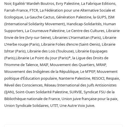
Noir, Egalité/ Wardeh Boutros, Evry Palestine, La Fabrique Editions,
Farrah-France, FTCR, La Fédération pour une Alternative Sociale et
Ecologique, La Gauche Cactus, Génération Palestine, la GUPS, ISM
(International Solidarity Movement), Handicap-Solidarités, Human
Supporters, La Courneuve Palestine, Le Centre des Cultures, Librairie
Envie de lire (Ivry-sur-Seine), Librairies L’Harmattan (Paris), Librairie
L’Herbe rouge (Paris), Librairie Folies d’encre (Saint-Denis), Librairie
Ishtar (Paris), Librairie des Lois (Toulouse), Librairie Equipages
(Paris),Librairie Le Point du Jour (Paris)*, la Ligue des Droits de
l’Homme de Talence, MAIF, Mouvement des Quartiers, MRAP,
Mouvement des Indigènes de la République, Le M’PEP, Mouvement
politique d’Éducation populaire, Nanterre Palestine, RESOCI, Respaix,
Réveil des Consciences, Réseau International des Juifs Antisionistes
(IJAN), Soint-Ouen Solidarité Palestine, SURVIE, Syndicat FSU de la
Bibliothèque nationale de France, Union juive française pour la paix,
Union Syndicale Solidaires, UTIT, Une Autre Voix Juive.