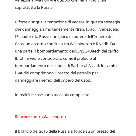
Venezuela. Ma non vi è dubbio che nel mirino vi sia
soprattutto la Russia.
E’ forte dunque la tentazione di vedere, in questa strategia
che danneggia simultaneamente l’Iran, l’Iraq, il Venezuela,
l’Ecuador e la Russia, un gioco di potere dell’Impero del
Caos, un accordo concluso tra Washington e Riyadh. Da
una parte, il bombardamento dell’IS/ISIS/Daech del califfo
Ibrahim viene considerato come il preludio al
bombardamento delle forze di Bachar al-Assad. In cambio,
i Sauditi comprimono il prezzo del petrolio per
danneggiare i nemici dell’Impero del Caos.
In realtà le cose sono assai più complesse
Rancore contro Washington
Il bilancio del 2015 della Russia si fonda su un prezzo del