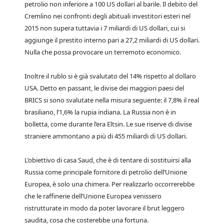
petrolio non inferiore a 100 US dollari al barile. Il debito del
Cremlino nei confronti degli abituali investitori esteri nel
2015 non supera tuttavia i 7 miliardi di US dollari, cui si
aggiunge il prestito interno pari a 27,2 miliardi di US dollari.
Nulla che possa provocare un terremoto economico.
Inoltre il rublo si è già svalutato del 14% rispetto al dollaro
USA. Detto en passant, le divise dei maggiori paesi del
BRICS si sono svalutate nella misura seguente: il 7,8% il real
brasiliano, l’1,6% la rupia indiana. La Russia non è in
bolletta, come durante l’era Eltsin. Le sue riserve di divise
straniere ammontano a più di 455 miliardi di US dollari.
L’obiettivo di casa Saud, che è di tentare di sostituirsi alla
Russia come principale fornitore di petrolio dell’Unione
Europea, è solo una chimera. Per realizzarlo occorrerebbe
che le raffinerie dell’Unione Europea venissero
ristrutturate in modo da poter lavorare il brut leggero
saudita, cosa che costerebbe una fortuna.