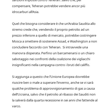
sanzioni imposte contro Teheran. Salvo che, per
compensare, Teheran potrebbe vendere ancor più
idrocarburi all’Asia.
Quel che bisogna considerare è che un’Arabia Saudita allo
stremo crede che, vendendo il proprio petrolio ad un
prezzo inferiore a quello di mercato, potrebbe costringere
Mosca a smettere di sostenere Assad, e Washington a non
concludere l’accordo con Teheran. Si intravvede una
manovra disperata. Perfino un barcamenarsi o un chiaro
sabotaggio nei confronti della coalizione dei vigliacchi
insignificanti nella campagna contro i bruti del califfo.
Si aggiunga a questo che l’Unione Europea dovrebbe
riuscire ben o male a superare l’inverno, anche se vi sarà
qualche problema di approvvigionamento di gas a causa
dell’Ucraina, salvo che il petrolio al ribasso dei Sauditi non
la salverà dalla quarta recessione in sei anni che l’attende al
varco.