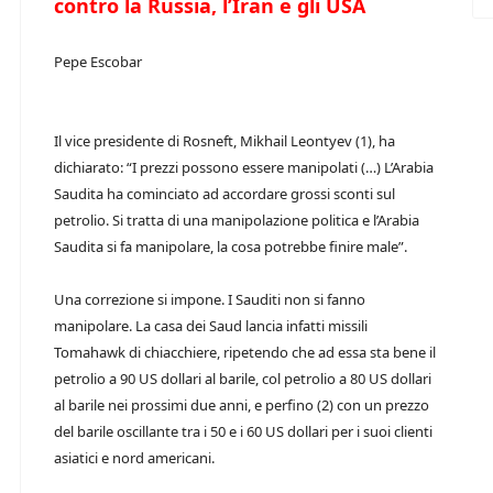
contro la Russia, l’Iran e gli USA
Pepe Escobar
Il vice presidente di Rosneft, Mikhail Leontyev (1), ha
dichiarato: “I prezzi possono essere manipolati (…) L’Arabia
Saudita ha cominciato ad accordare grossi sconti sul
petrolio. Si tratta di una manipolazione politica e l’Arabia
Saudita si fa manipolare, la cosa potrebbe finire male”.
Una correzione si impone. I Sauditi non si fanno
manipolare. La casa dei Saud lancia infatti missili
Tomahawk di chiacchiere, ripetendo che ad essa sta bene il
petrolio a 90 US dollari al barile, col petrolio a 80 US dollari
al barile nei prossimi due anni, e perfino (2) con un prezzo
del barile oscillante tra i 50 e i 60 US dollari per i suoi clienti
asiatici e nord americani.