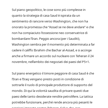
Sul piano geopolitico, le cose sono più complesse in
quanto la strategia di casa Saud è ispirata da un
sentimento di rancore verso Washington, che non ha
onorato la promessa che “Assad se ne deve andare” e che
non ha compiaciuto l’ossessione neo conservatrice di
bombardare l’Iran. Peggio ancora (per i Sauditi),
Washington sembra per il momento più determinata a far
cadere il califfo Ibrahim che Bachar al-Assad, e si accinge
anche a firmare un accordo sul nucleare con Teheran il 24
novembre, nell’ambito dei negoziati dei paesi del P5+1.
Sul piano energetico il timore peggiore di casa Saud è che
l’Iran e l’Iraq vengano presto posti in condizione di
sottrarle il ruolo di principale produttore di supporto del
mondo. Di qui la volontà saudita di privare questi due
paesi delle tanto desiderate rendite petrolifere. La tattica
potrebbe funzionare, perché rende ancora più pesanti le