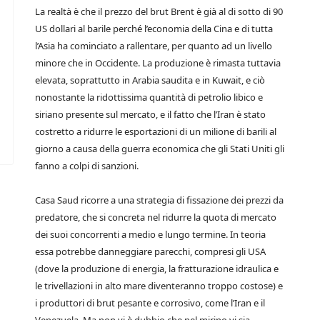
La realtà è che il prezzo del brut Brent è già al di sotto di 90
US dollari al barile perché l’economia della Cina e di tutta
l’Asia ha cominciato a rallentare, per quanto ad un livello
minore che in Occidente. La produzione è rimasta tuttavia
elevata, soprattutto in Arabia saudita e in Kuwait, e ciò
nonostante la ridottissima quantità di petrolio libico e
siriano presente sul mercato, e il fatto che l’Iran è stato
costretto a ridurre le esportazioni di un milione di barili al
giorno a causa della guerra economica che gli Stati Uniti gli
fanno a colpi di sanzioni.
Casa Saud ricorre a una strategia di fissazione dei prezzi da
predatore, che si concreta nel ridurre la quota di mercato
dei suoi concorrenti a medio e lungo termine. In teoria
essa potrebbe danneggiare parecchi, compresi gli USA
(dove la produzione di energia, la fratturazione idraulica e
le trivellazioni in alto mare diventeranno troppo costose) e
i produttori di brut pesante e corrosivo, come l’Iran e il