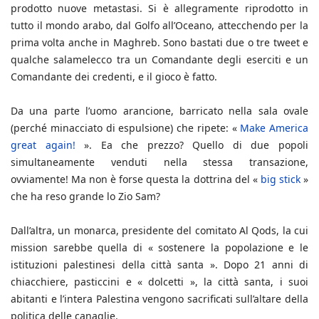
prodotto nuove metastasi. Si è allegramente riprodotto in
tutto il mondo arabo, dal Golfo all’Oceano, attecchendo per la
prima volta anche in Maghreb. Sono bastati due o tre tweet e
qualche salamelecco tra un Comandante degli eserciti e un
Comandante dei credenti, e il gioco è fatto.
Da una parte l’uomo arancione, barricato nella sala ovale
(perché minacciato di espulsione) che ripete: «
Make America
great again!
». Ea che prezzo? Quello di due popoli
simultaneamente venduti nella stessa transazione,
ovviamente! Ma non è forse questa la dottrina del «
big stick
»
che ha reso grande lo Zio Sam?
Dall’altra, un monarca, presidente del comitato Al Qods, la cui
mission sarebbe quella di « sostenere la popolazione e le
istituzioni palestinesi della città santa ». Dopo 21 anni di
chiacchiere, pasticcini e « dolcetti », la città santa, i suoi
abitanti e l’intera Palestina vengono sacrificati sull’altare della
politica delle canaglie.