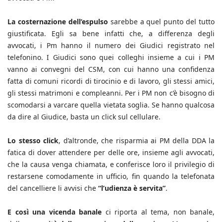
La costernazione dell’espulso
sarebbe a quel punto del tutto
giustificata. Egli sa bene infatti che, a differenza degli
avvocati, i Pm hanno il numero dei Giudici registrato nel
telefonino. I Giudici sono quei colleghi insieme a cui i PM
vanno ai convegni del CSM, con cui hanno una confidenza
fatta di comuni ricordi di tirocinio e di lavoro, gli stessi amici,
gli stessi matrimoni e compleanni. Per i PM non c’è bisogno di
scomodarsi a varcare quella vietata soglia. Se hanno qualcosa
da dire al Giudice, basta un click sul cellulare.
Lo stesso click
, d’altronde, che risparmia ai PM della DDA la
fatica di dover attendere per delle ore, insieme agli avvocati,
che la causa venga chiamata, e conferisce loro il privilegio di
restarsene comodamente in ufficio, fin quando la telefonata
del cancelliere li avvisi che
“l’udienza è servita”
.
E così una vicenda banale
ci riporta al tema, non banale,