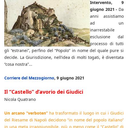
Intervento, 9
giugno 2021 -
Da
anni assistiamo
ad un
inarrestabile
esclusione dal
processo di tutti
gli “estranei”, perfino del “Popolo” in nome del quale pure si
decide. La Giurisdizione, nell’idea di molti togati, è diventata
“cosa nostra”...
Corriere del Mezzogiorno
, 9 giugno 2021
Il “Castello” d’avorio dei Giudici
Nicola Quatrano
Un arcano “verboten”
ha trasformato il luogo in cui i Giudici
del Riesame di Napoli decidono “in nome del popolo italiano”
in una meta irraggiungibile, più o meno come il “Castello” di