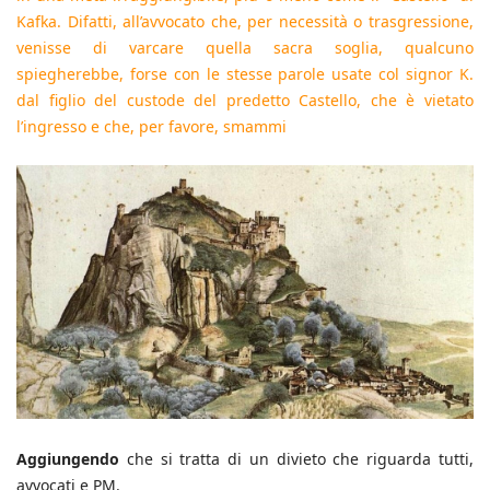
Kafka. Difatti, all’avvocato che, per necessità o trasgressione,
venisse di varcare quella sacra soglia, qualcuno
spiegherebbe, forse con le stesse parole usate col signor K.
dal figlio del custode del predetto Castello, che è vietato
l’ingresso e che, per favore, smammi
Aggiungendo
che si tratta di un divieto che riguarda tutti,
avvocati e PM.