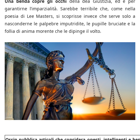
Una benda copre gli occhi
della dea Giustizia, ed è per
garantirne l’imparzialità. Sarebbe terribile che, come nella
poesia di Lee Masters, si scoprisse invece che serve solo a
nasconderne le palpebre imputridite, le pupille bruciate e la
follia di anima morente che le dipinge il volto.
Ossin pubblica articoli che considera onesti, intelligenti e b