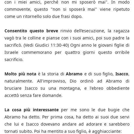
con i miei amici, perché non mi sposerò mai". In modo
commovente, questo "non si sposerà mai" viene ripetuto
come un ritornello solo due frasi dopo.
Consentito questo breve
rinvio dell’esecuzione, la ragazza
vagò tra le colline e pianse con i suoi amici, poi suo padre la
sacrificò. (Vedi Giudici 11:30-40) Ogni anno le giovani figlie di
Israele commemorano per quattro giorni questo orribile
sacrificio.
Molto più nota
è la storia di
Abramo
e di suo figlio,
Isacco
,
naturalmente. All'improvviso, Dio ordinò ad Abramo di
bruciare Isacco su una montagna, e l'ebreo obbediente
accettò senza fare domande.
La cosa più interessante
per me sono le due bugie che
Abramo ha detto. Per prima cosa, ha detto ai suoi due servi
che lui e Isacco dovevano andare ad adorare e sarebbero
tornati subito. Poi ha mentito a suo figlio, è agghiacciante: