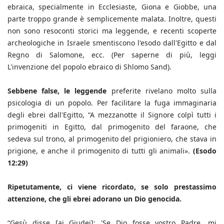
ebraica, specialmente in Ecclesiaste, Giona e Giobbe, una
parte troppo grande è semplicemente malata. Inoltre, questi
non sono resoconti storici ma leggende, e recenti scoperte
archeologiche in Israele smentiscono l'esodo dall'Egitto e dal
Regno di Salomone, ecc. (Per saperne di più, leggi
L'invenzione del popolo ebraico di Shlomo Sand).
Sebbene false, le leggende
preferite rivelano molto sulla
psicologia di un popolo. Per facilitare la fuga immaginaria
degli ebrei dall'Egitto, “A mezzanotte il Signore colpì tutti i
primogeniti in Egitto, dal primogenito del faraone, che
sedeva sul trono, al primogenito del prigioniero, che stava in
prigione, e anche il primogenito di tutti gli animali».
(Esodo
12:29)
Ripetutamente, ci viene ricordato, se solo prestassimo
attenzione, che gli ebrei adorano un Dio genocida.
“Gesù disse [ai Giudei]: 'Se Dio fosse vostro Padre, mi