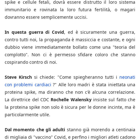
spike e cellule fetali, dovrà essere distrutto il loro sistema
immunitario e rovinata la loro futura fertilità, o magari
dovranno essere semplicemente uccisi.
In questa guerra di Covid
, ed è sicuramente una guerra,
contro tutti noi, la propaganda è massiccia e costante, e ogni
dubbio viene immediatamente bollato come una "teoria del
complotto". Non ci è permesso sfidare coloro che stanno
cospirando contro di noi.
Steve Kirsch
si chiede: "Come spiegheranno tutti i
neonati
con problemi cardiaci
?" Alle loro madri è stata iniettata una
proteina spike, ma diranno che non c'è alcuna correlazione.
La direttrice del CDC
Rochelle Walensky
insiste sul fatto che
la proteina spike non solo è sicura per le donne incinte, ma è
particolarmente utile.
Dal momento che gli adulti
stanno già morendo a centinaia
di migliaia di "vaccino" Covid, e perfino i migliori atleti cadono