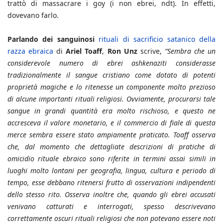
trattò di massacrare i goy (i non ebrei, ndt). In effetti,
dovevano farlo.
Parlando dei sanguinosi
rituali di sacrificio satanico della
razza ebraica
di
Ariel Toaff
,
Ron Unz
scrive,
“Sembra che un
considerevole numero di ebrei ashkenaziti considerasse
tradizionalmente il sangue cristiano come dotato di potenti
proprietà magiche e lo ritenesse un componente molto prezioso
di alcune importanti rituali religiosi. Ovviamente, procurarsi tale
sangue in grandi quantità era molto rischioso, e questo ne
accresceva il valore monetario, e il commercio di fiale di questa
merce sembra essere stato ampiamente praticato. Toaff osserva
che, dal momento che dettagliate descrizioni di pratiche di
omicidio rituale ebraico sono riferite in termini assai simili in
luoghi molto lontani per geografia, lingua, cultura e periodo di
tempo, esse debbano ritenersi frutto di osservazioni indipendenti
dello stesso rito. Osserva inoltre che, quando gli ebrei accusati
venivano catturati e interrogati, spesso descrivevano
correttamente oscuri rituali religiosi che non potevano essere noti