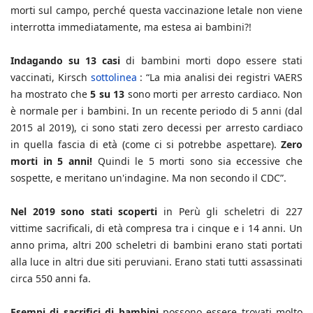
morti sul campo, perché questa vaccinazione letale non viene
interrotta immediatamente, ma estesa ai bambini?!
Indagando su 13 casi
di bambini morti dopo essere stati
vaccinati, Kirsch
sottolinea
: “La mia analisi dei registri VAERS
ha mostrato che
5 su 13
sono morti per arresto cardiaco. Non
è normale per i bambini. In un recente periodo di 5 anni (dal
2015 al 2019), ci sono stati zero decessi per arresto cardiaco
in quella fascia di età (come ci si potrebbe aspettare).
Zero
morti in 5 anni!
Quindi le 5 morti sono sia eccessive che
sospette, e meritano un'indagine. Ma non secondo il CDC”.
Nel 2019 sono stati scoperti
in Perù gli scheletri di 227
vittime sacrificali, di età compresa tra i cinque e i 14 anni. Un
anno prima, altri 200 scheletri di bambini erano stati portati
alla luce in altri due siti peruviani. Erano stati tutti assassinati
circa 550 anni fa.
Esempi di sacrifici di bambini
possono essere trovati molto