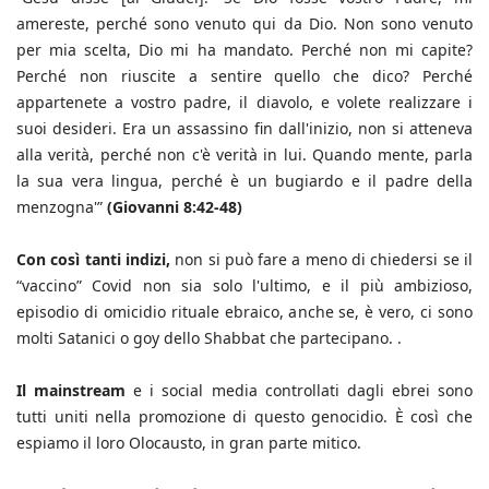
amereste, perché sono venuto qui da Dio. Non sono venuto
per mia scelta, Dio mi ha mandato. Perché non mi capite?
Perché non riuscite a sentire quello che dico? Perché
appartenete a vostro padre, il diavolo, e volete realizzare i
suoi desideri. Era un assassino fin dall'inizio, non si atteneva
alla verità, perché non c'è verità in lui. Quando mente, parla
la sua vera lingua, perché è un bugiardo e il padre della
menzogna'”
(Giovanni 8:42-48)
Con così tanti indizi,
non si può fare a meno di chiedersi se il
“vaccino” Covid non sia solo l'ultimo, e il più ambizioso,
episodio di omicidio rituale ebraico, anche se, è vero, ci sono
molti Satanici o goy dello Shabbat che partecipano. .
Il mainstream
e i social media controllati dagli ebrei sono
tutti uniti nella promozione di questo genocidio. È così che
espiamo il loro Olocausto, in gran parte mitico.