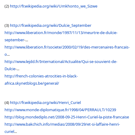
(2)
http://fr.wikipedia.org/wiki/Umkhonto_we_Sizwe
(3)
http://fr.wikipedia.org/wiki/Dulcie_September
http://www.liberation.fr/monde/1997/11/13/meurtre-de-dulcie-
september
-...
http://www.liberation.fr/societe/2000/02/19/des-mercenaires-francais-
o
...
http://www.lejdd.fr/International/Actualite/Qui-se-souvient-de-
Dulcie
-...
http://french-colonies-atrocities-in-black-
africa.skynetblogs.be/general/
(4)
http://fr.wikipedia.org/wiki/Henri_Curiel
http://www.monde-diplomatique.fr/1998/04/PERRAULT/10239
http://blog.mondediplo.net/2008-09-25-Henri-Curiel-la-piste-francaise
http://www.bakchich.info/medias/2008/09/29/et-si-laffaire-henri-
curiel
...