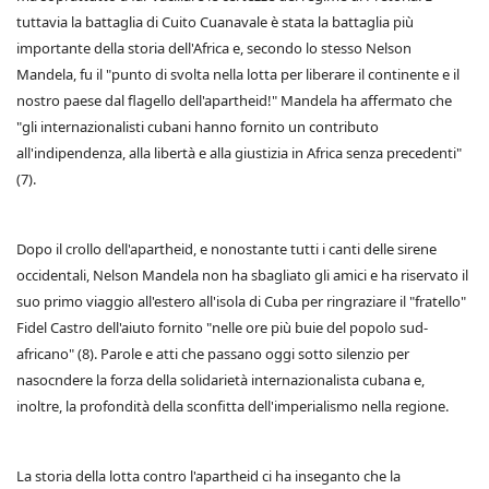
tuttavia la battaglia di Cuito Cuanavale è stata la battaglia più
importante della storia dell'Africa e, secondo lo stesso Nelson
Mandela, fu il "punto di svolta nella lotta per liberare il continente e il
nostro paese dal flagello dell'apartheid!" Mandela ha affermato che
"gli internazionalisti cubani hanno fornito un contributo
all'indipendenza, alla libertà e alla giustizia in Africa senza precedenti"
(7).
Dopo il crollo dell'apartheid, e nonostante tutti i canti delle sirene
occidentali, Nelson Mandela non ha sbagliato gli amici e ha riservato il
suo primo viaggio all'estero all'isola di Cuba per ringraziare il "fratello"
Fidel Castro dell'aiuto fornito "nelle ore più buie del popolo sud-
africano" (8). Parole e atti che passano oggi sotto silenzio per
nasocndere la forza della solidarietà internazionalista cubana e,
inoltre, la profondità della sconfitta dell'imperialismo nella regione.
La storia della lotta contro l'apartheid ci ha inseganto che la