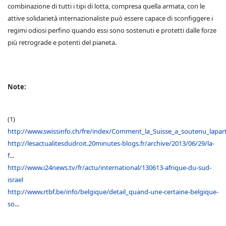
combinazione di tutti i tipi di lotta, compresa quella armata, con le
attive solidarietà internazionaliste può essere capace di sconfiggere i
regimi odiosi perfino quando essi sono sostenuti e protetti dalle forze
più retrograde e potenti del pianeta.
Note:
(1)
http://www.swissinfo.ch/fre/index/Comment_la_Suisse_a_soutenu_lapar
http://lesactualitesdudroit.20minutes-blogs.fr/archive/2013/06/29/la-
f
...
http://www.i24news.tv/fr/actu/international/130613-afrique-du-sud-
israel
http://www.rtbf.be/info/belgique/detail_quand-une-certaine-belgique-
so
...