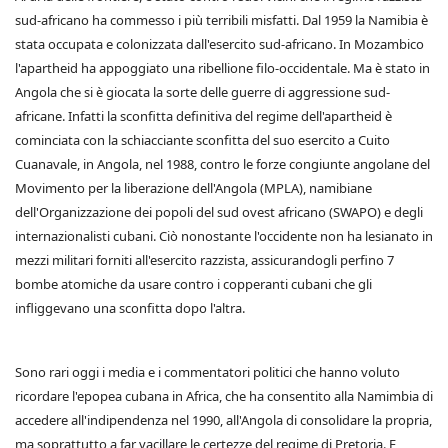
sud-africano ha commesso i più terribili misfatti. Dal 1959 la Namibia è
stata occupata e colonizzata dall'esercito sud-africano. In Mozambico
l'apartheid ha appoggiato una ribellione filo-occidentale. Ma è stato in
Angola che si è giocata la sorte delle guerre di aggressione sud-
africane. Infatti la sconfitta definitiva del regime dell'apartheid è
cominciata con la schiacciante sconfitta del suo esercito a Cuito
Cuanavale, in Angola, nel 1988, contro le forze congiunte angolane del
Movimento per la liberazione dell'Angola (MPLA), namibiane
dell'Organizzazione dei popoli del sud ovest africano (SWAPO) e degli
internazionalisti cubani. Ciò nonostante l'occidente non ha lesianato in
mezzi militari forniti all'esercito razzista, assicurandogli perfino 7
bombe atomiche da usare contro i copperanti cubani che gli
infliggevano una sconfitta dopo l'altra.
Sono rari oggi i media e i commentatori politici che hanno voluto
ricordare l'epopea cubana in Africa, che ha consentito alla Namimbia di
accedere all'indipendenza nel 1990, all'Angola di consolidare la propria,
ma soprattutto a far vacillare le certezze del regime di Pretoria. E