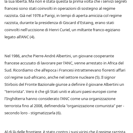
la sua libertà. Ma non è stata questa la prima volta che i servizi segreti
francesi sono stati coinvolti in operazioni di sostegno al regime
razzista. Già nel 1978 a Parigi, in tempi di aperta amicizia col regime
razzista, durante la presidenza di Giscard d'Estaing, erano stati
coinvolti nell'uccisione di Henri Curiel, un miltante franco-egiziano
legato all'ANC (4).
Nel 1986, anche Pierre-André Albertini, un giovane cooperante
francese accusato di lavorare per l'ANC, venne arrestato in Africa del
Sud. Ricordiamo che all'epoca i Francesi intrattenevano fiorenti affari
col regime sud-africano, anche nel settore nucleare (5). Il signor
Stirbois del Fronte Bazionale giunse a definire il giovane Albertini un
"terrorista". Vero è che gli Stati uniti e alcuni paesi europei come
l'Inghilterra hanno considerato l'ANC come una organizzazione
terrorista fino al 2008, definendola "organizzazione comunista" per -
secondo loro - stigmatizzarla (6).
Al di là delle frontiere, è stato contro i suoi vicini che il regime razzista