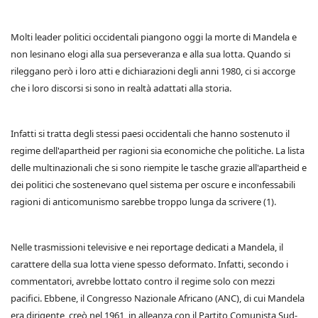
Molti leader politici occidentali piangono oggi la morte di Mandela e
non lesinano elogi alla sua perseveranza e alla sua lotta. Quando si
rileggano però i loro atti e dichiarazioni degli anni 1980, ci si accorge
che i loro discorsi si sono in realtà adattati alla storia.
Infatti si tratta degli stessi paesi occidentali che hanno sostenuto il
regime dell'apartheid per ragioni sia economiche che politiche. La lista
delle multinazionali che si sono riempite le tasche grazie all'apartheid e
dei politici che sostenevano quel sistema per oscure e inconfessabili
ragioni di anticomunismo sarebbe troppo lunga da scrivere (1).
Nelle trasmissioni televisive e nei reportage dedicati a Mandela, il
carattere della sua lotta viene spesso deformato. Infatti, secondo i
commentatori, avrebbe lottato contro il regime solo con mezzi
pacifici. Ebbene, il Congresso Nazionale Africano (ANC), di cui Mandela
era dirigente, creò nel 1961, in alleanza con il Partito Comunista Sud-