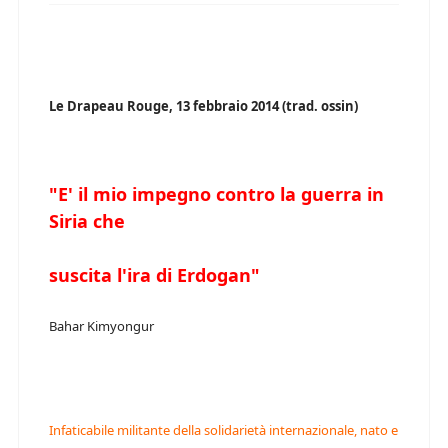
Le Drapeau Rouge, 13 febbraio 2014 (trad. ossin)
"E' il mio impegno contro la guerra in
Siria che
suscita l'ira di Erdogan"
Bahar Kimyongur
Infaticabile militante della solidarietà internazionale, nato e