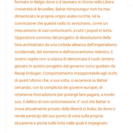
formato in Belgio dove si è laureato in Storia nella Libera
Università di Bruxelles, Bahar Kimyoungur non ha mai
dimenticato le proprie origini arabo-turche, né la
convinzione che queste radici lo avvicinano, come un
meccanismo di vasi comunicanti, a tutti i popoli in lotta.
Oppositore convinto del progetto di dissoluzione della
Siria architettato da una torbida alleanza dell'imperialismo
occidentale, del sionismo e dell'oscurantismo islamico, il
nostro ospite non si stanca di denunciare il ruolo sinistro
giocato in questo progetto dal governo turco guidato da
Recep Erdogan. Comportamento insopportabile agli occhi
di quest'ultimo che, a sua volta, si accanisce su Bahar
cercando, con la complicità dei governi europei, di
ottenerne l'estradizione per potergli fare pagare, a modo
suo, il delitto di non sottomissione. E' così che Bahar si
trova attualmente privato della libertà in Italia, da dove ci
rende partecipi del suo punto di vista sulla propria
situazione e anche sulle lotte nelle quali è impegnato