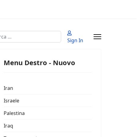
a
Sign In
 2 or more characters for results.
Menu Destro - Nuovo
Iran
Israele
Palestina
Iraq