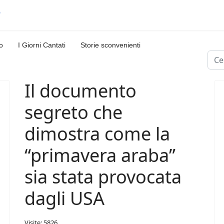
o
I Giorni Cantati
Storie sconvenienti
Cerc
Il documento
segreto che
dimostra come la
“primavera araba”
sia stata provocata
dagli USA
Visite: 5826