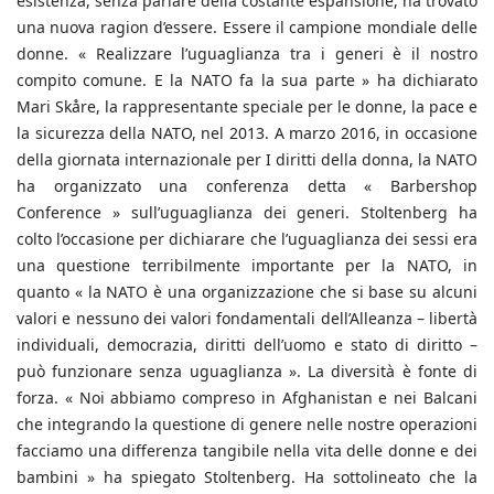
esistenza, senza parlare della costante espansione, ha trovato
una nuova ragion d’essere. Essere il campione mondiale delle
donne. « Realizzare l’uguaglianza tra i generi è il nostro
compito comune. E la NATO fa la sua parte » ha dichiarato
Mari Skåre, la rappresentante speciale per le donne, la pace e
la sicurezza della NATO, nel 2013. A marzo 2016, in occasione
della giornata internazionale per I diritti della donna, la NATO
ha organizzato una conferenza detta « Barbershop
Conference » sull’uguaglianza dei generi. Stoltenberg ha
colto l’occasione per dichiarare che l’uguaglianza dei sessi era
una questione terribilmente importante per la NATO, in
quanto « la NATO è una organizzazione che si base su alcuni
valori e nessuno dei valori fondamentali dell’Alleanza – libertà
individuali, democrazia, diritti dell’uomo e stato di diritto –
può funzionare senza uguaglianza ». La diversità è fonte di
forza. « Noi abbiamo compreso in Afghanistan e nei Balcani
che integrando la questione di genere nelle nostre operazioni
facciamo una differenza tangibile nella vita delle donne e dei
bambini » ha spiegato Stoltenberg. Ha sottolineato che la