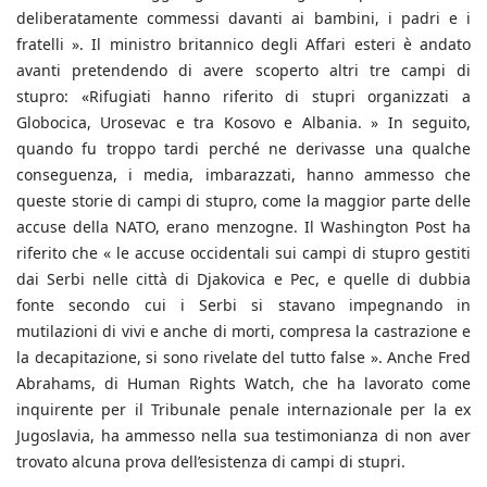
deliberatamente commessi davanti ai bambini, i padri e i
fratelli ». Il ministro britannico degli Affari esteri è andato
avanti pretendendo di avere scoperto altri tre campi di
stupro: «Rifugiati hanno riferito di stupri organizzati a
Globocica, Urosevac e tra Kosovo e Albania. » In seguito,
quando fu troppo tardi perché ne derivasse una qualche
conseguenza, i media, imbarazzati, hanno ammesso che
queste storie di campi di stupro, come la maggior parte delle
accuse della NATO, erano menzogne. Il Washington Post ha
riferito che « le accuse occidentali sui campi di stupro gestiti
dai Serbi nelle città di Djakovica e Pec, e quelle di dubbia
fonte secondo cui i Serbi si stavano impegnando in
mutilazioni di vivi e anche di morti, compresa la castrazione e
la decapitazione, si sono rivelate del tutto false ». Anche Fred
Abrahams, di Human Rights Watch, che ha lavorato come
inquirente per il Tribunale penale internazionale per la ex
Jugoslavia, ha ammesso nella sua testimonianza di non aver
trovato alcuna prova dell’esistenza di campi di stupri.