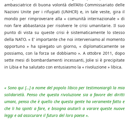
ambasciatrice di buona volontà dell’Alto Commissariato delle
Nazioni Unite per i rifugiati (UNHCR) e, in tale veste, gira il
mondo per rimproverare alla « comunità internazionale » di
non fare abbastanza per risolvere le crisi umanitarie. Il suo
punto di vista su queste crisi è sistematicamente lo stesso
della NATO. « E’ importante che noi interveniamo al momento
opportuno » ha spiegato un giorno, « diplomaticamente se
possiamo, con la forza se dobbiamo ». A ottobre 2011, dopo
sette mesi di bombardamenti incessanti, Jolie si è precipitate
in Libia e ha salutato con entusiasmo la « rivoluzione » libica.
« Sono qui […] a nome del popolo libico per testimoniargli la mia
solidarietà. Penso che questa rivoluzione sia a favore dei diritti
umani, penso che è quello che questa gente ha veramente fatto e
che li ha spinti a fare, e bisogna aiutarli a varare queste nuove
leggi e ad assicurare il futuro del loro paese ».