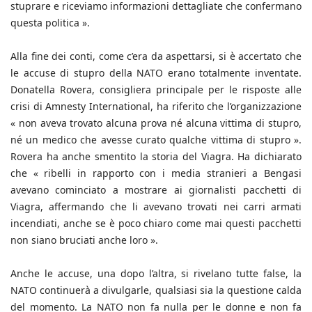
stuprare e riceviamo informazioni dettagliate che confermano
questa politica ».
Alla fine dei conti, come c’era da aspettarsi, si è accertato che
le accuse di stupro della NATO erano totalmente inventate.
Donatella Rovera, consigliera principale per le risposte alle
crisi di Amnesty International, ha riferito che l’organizzazione
« non aveva trovato alcuna prova né alcuna vittima di stupro,
né un medico che avesse curato qualche vittima di stupro ».
Rovera ha anche smentito la storia del Viagra. Ha dichiarato
che « ribelli in rapporto con i media stranieri a Bengasi
avevano cominciato a mostrare ai giornalisti pacchetti di
Viagra, affermando che li avevano trovati nei carri armati
incendiati, anche se è poco chiaro come mai questi pacchetti
non siano bruciati anche loro ».
Anche le accuse, una dopo l’altra, si rivelano tutte false, la
NATO continuerà a divulgarle, qualsiasi sia la questione calda
del momento. La NATO non fa nulla per le donne e non fa