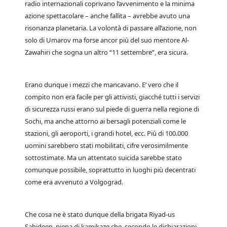
radio internazionali coprivano l’avvenimento e la minima
azione spettacolare – anche fallita – avrebbe avuto una
risonanza planetaria. La volontà di passare all’azione, non
solo di Umarov ma forse ancor più del suo mentore Al-
Zawahiri che sogna un altro “11 settembre”, era sicura.
Erano dunque i mezzi che mancavano. E’ vero che il
compito non era facile per gli attivisti, giacché tutti i servizi
di sicurezza russi erano sul piede di guerra nella regione di
Sochi, ma anche attorno ai bersagli potenziali come le
stazioni, gli aeroporti, i grandi hotel, ecc. Più di 100.000
uomini sarebbero stati mobilitati, cifre verosimilmente
sottostimate. Ma un attentato suicida sarebbe stato
comunque possibile, soprattutto in luoghi più decentrati
come era avvenuto a Volgograd.
Che cosa ne è stato dunque della brigata Riyad-us
Sahideen, piena di kamikaze che, secondo le dichiarazioni