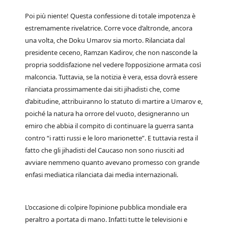
Poi più niente! Questa confessione di totale impotenza è
estremamente rivelatrice. Corre voce d’altronde, ancora
una volta, che Doku Umarov sia morto. Rilanciata dal
presidente ceceno, Ramzan Kadirov, che non nasconde la
propria soddisfazione nel vedere l’opposizione armata così
malconcia. Tuttavia, se la notizia è vera, essa dovrà essere
rilanciata prossimamente dai siti jihadisti che, come
d’abitudine, attribuiranno lo statuto di martire a Umarov e,
poiché la natura ha orrore del vuoto, designeranno un
emiro che abbia il compito di continuare la guerra santa
contro “i ratti russi e le loro marionette”. E tuttavia resta il
fatto che gli jihadisti del Caucaso non sono riusciti ad
avviare nemmeno quanto avevano promesso con grande
enfasi mediatica rilanciata dai media internazionali.
L’occasione di colpire l’opinione pubblica mondiale era
peraltro a portata di mano. Infatti tutte le televisioni e