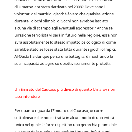
di Umarov, era stata riattivata nel 2009? Dove sono i
volontari del martirio, giacché è vero che qualsiasi azione
durante i giochi olimpici di Sochi non avrebbe lasciato
alcuna via di scampo agli eventuali aggressori? Anche se
un’azione terrorista vi sarà in futuro nella regione, essa non
avrà assolutamente lo stesso impatto psicologico di come
sarebbe stato se fosse stata fatta durante i giochi olimpici.
Al-Qaida ha dunque perso una battaglia, dimostrando la
sua incapacità ad agire su obiettivi seriamente protetti.
Un Emirato del Caucaso più diviso di quanto Umarov non
lasci intendere
Per quanto riguarda l’Emirato del Caucaso, occorre
sottolineare che non si tratta in alcun modo di una entità
unica nel quale le forze rispettino una gerarchia piramidale
alla testa della quale si troverebbe Umarov. Infatti ogni