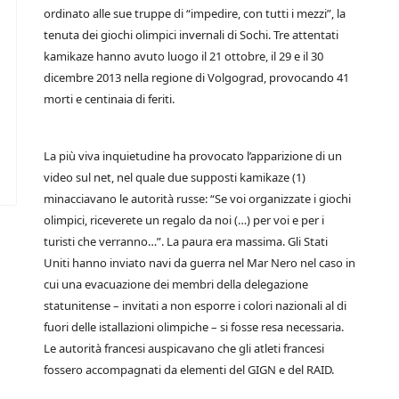
ordinato alle sue truppe di “impedire, con tutti i mezzi”, la
tenuta dei giochi olimpici invernali di Sochi. Tre attentati
kamikaze hanno avuto luogo il 21 ottobre, il 29 e il 30
dicembre 2013 nella regione di Volgograd, provocando 41
morti e centinaia di feriti.
La più viva inquietudine ha provocato l’apparizione di un
video sul net, nel quale due supposti kamikaze (1)
minacciavano le autorità russe: “Se voi organizzate i giochi
olimpici, riceverete un regalo da noi (…) per voi e per i
turisti che verranno…”. La paura era massima. Gli Stati
Uniti hanno inviato navi da guerra nel Mar Nero nel caso in
cui una evacuazione dei membri della delegazione
statunitense – invitati a non esporre i colori nazionali al di
fuori delle istallazioni olimpiche – si fosse resa necessaria.
Le autorità francesi auspicavano che gli atleti francesi
fossero accompagnati da elementi del GIGN e del RAID.