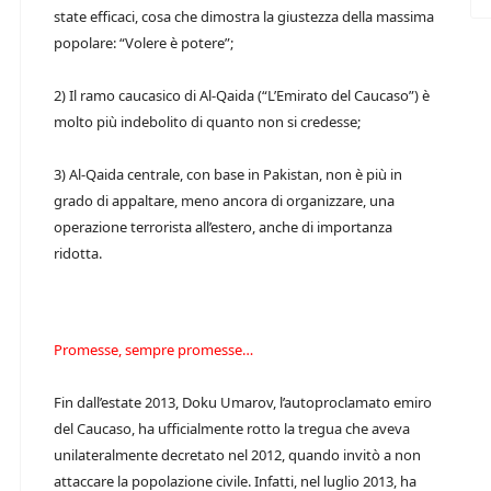
state efficaci, cosa che dimostra la giustezza della massima
popolare: “Volere è potere”;
2) Il ramo caucasico di Al-Qaida (“L’Emirato del Caucaso”) è
molto più indebolito di quanto non si credesse;
3) Al-Qaida centrale, con base in Pakistan, non è più in
grado di appaltare, meno ancora di organizzare, una
operazione terrorista all’estero, anche di importanza
ridotta.
Promesse, sempre promesse…
Fin dall’estate 2013, Doku Umarov, l’autoproclamato emiro
del Caucaso, ha ufficialmente rotto la tregua che aveva
unilateralmente decretato nel 2012, quando invitò a non
attaccare la popolazione civile. Infatti, nel luglio 2013, ha