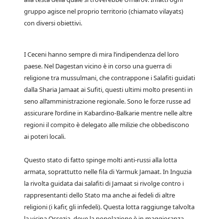
gruppo agisce nel proprio territorio (chiamato vilayats)
con diversi obiettivi.
I Ceceni hanno sempre di mira l’indipendenza del loro
paese. Nel Dagestan vicino è in corso una guerra di
religione tra mussulmani, che contrappone i Salafiti guidati
dalla Sharia Jamaat ai Sufiti, questi ultimi molto presenti in
seno all’amministrazione regionale. Sono le forze russe ad
assicurare l’ordine in Kabardino-Balkarie mentre nelle altre
regioni il compito è delegato alle milizie che obbediscono
ai poteri locali.
Questo stato di fatto spinge molti anti-russi alla lotta
armata, soprattutto nelle fila di Yarmuk Jamaat. In Inguzia
la rivolta guidata dai salafiti di Jamaat si rivolge contro i
rappresentanti dello Stato ma anche ai fedeli di altre
religioni (i kafir, gli infedeli). Questa lotta raggiunge talvolta
la vicina Ossezia, dove la popolazione è in maggioranza