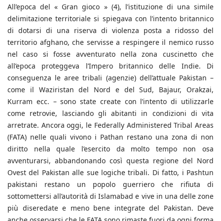
All’epoca del « Gran gioco » (4), l’istituzione di una simile
delimitazione territoriale si spiegava con l’intento britannico
di dotarsi di una riserva di violenza posta a ridosso del
territorio afghano, che servisse a respingere il nemico russo
nel caso si fosse avventurato nella zona cuscinetto che
all’epoca proteggeva l’Impero britannico delle Indie. Di
conseguenza le aree tribali (agenzie) dell’attuale Pakistan –
come il Waziristan del Nord e del Sud, Bajaur, Orakzai,
Kurram ecc. – sono state create con l’intento di utilizzarle
come retrovie, lasciando gli abitanti in condizioni di vita
arretrate. Ancora oggi, le Federally Administered Tribal Areas
(FATA) nelle quali vivono i Pathan restano una zona di non
diritto nella quale l’esercito da molto tempo non osa
avventurarsi, abbandonando così questa regione del Nord
Ovest del Pakistan alle sue logiche tribali. Di fatto, i Pashtun
pakistani restano un popolo guerriero che rifiuta di
sottomettersi all’autorità di Islamabad e vive in una delle zone
più diseredate e meno bene integrate del Pakistan. Deve
anche osservarsi che le FATA sono rimaste fuori da ogni forma