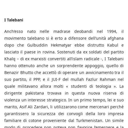
I Talebani
Anch’esso nato nelle madrase deobandi nel 1994, il
movimento talebano si è erto a difensore dell’unità afghana
dopo che Gulbuddin Hekmatyar ebbe distrutto Kabul e
lasciato il paese in rovina. Sostenuti da ex soldati del partito
Khalq – di ex marxisti convertiti all’islam radicale -, I Talebani
hanno ottenuto anche un sorprendente appoggio, quello di
Benazir Bhutto che accettò di operare un avvicinamento tra il
suo partito, il PPP, e il JUI-F del mullah Fazlur Rahman nel
quale militavano allora molti « studenti di teologia ». La
dirigente pakistana trovava in questa nuova riserva di
violenza un interesse strategico. In un primo tempo, lei e suo
marito, Asif Ali Zardari, li utilizzarono come mercenari perché
garantissero la sicurezza dei convogli della loro impresa
familiare di cotone proveniente dal Turkmenistan. Un simile
modo di procedere non poteva non favorire l’emergere e la