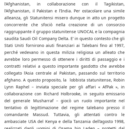
l’Afghanistan, in collaborazione con il Tagikistan,
l’Afghanistan, il Pakistan e l’India. Per ostacolare una simile
alleanza, gli Statunitensi misero dunque in atto un progetto
concorrente che sfociò nella creazione di un consorzio
raggruppante il gruppo statunitense UNOCAL e la compagnia
saudita Saudi Oil Company Delta. E’ in questo contesto che gli
Stati Uniti fornirono aiuti finanziari ai Talebani fino al 1997,
perché vedevano in questa milizia religiosa un alleato che
avrebbe loro permesso di ottenere i diritti di passaggio e i
contratti relativi a questo importante gasdotto che avrebbe
collegato l’Asia centrale al Pakistan, passando sul territorio
afghano. A questo proposito, la lobbista statunitense, Robin
Lynn Raphel – inviata speciale per gli affari « AfPak », in
collaborazione con Richard Holbrooke, in seguito emissario
del generale Musharraf – giocò un ruolo importante nel
tentativo di legittimazione del regime talebano presso il
comandante Massud. Tuttavia, gli attentati contro le
ambasciate USA del Kenya e della Tanzania dell’agosto 1998,
realizzati dagli uomini di Osama bin Laden – protetti dal