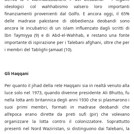
ideologici col wahhabismo valsero loro importanti
finanziamenti provenienti dal Golfo. E ancora oggi, il 65%
delle madrase pakistane di obbedienza deobandi sono
ancora le incubatrici di un islam influenzato dagli scritti di
Ibn Taymiyya (9) e di Abd-el-Wahhab, e restano una fonte
importante di ispirazione per i Talebani afghani, oltre che per
i membri del Tablighi-Jamaat (10).
Gli Haqqani
Per quanto il jihad della rete Haqqani sia in realtà venuto alla
luce solo nel 1973, quando divenne presidente Ali Bhutto, fu
nella lotta anti britannica degli anni 1930 che si plasmarono i
suoi primi membri, formati in madrase deobandi che
all’epoca erano dirette da preti sufi (pir) che volevano
organizzare la lotta contro il colonizzatore. Soprattutto
presenti nel Nord Waziristan, si distinguono dai Talebani, la