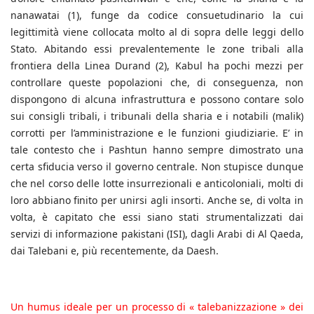
nanawatai (1), funge da codice consuetudinario la cui
legittimità viene collocata molto al di sopra delle leggi dello
Stato. Abitando essi prevalentemente le zone tribali alla
frontiera della Linea Durand (2), Kabul ha pochi mezzi per
controllare queste popolazioni che, di conseguenza, non
dispongono di alcuna infrastruttura e possono contare solo
sui consigli tribali, i tribunali della sharia e i notabili (malik)
corrotti per l’amministrazione e le funzioni giudiziarie. E’ in
tale contesto che i Pashtun hanno sempre dimostrato una
certa sfiducia verso il governo centrale. Non stupisce dunque
che nel corso delle lotte insurrezionali e anticoloniali, molti di
loro abbiano finito per unirsi agli insorti. Anche se, di volta in
volta, è capitato che essi siano stati strumentalizzati dai
servizi di informazione pakistani (ISI), dagli Arabi di Al Qaeda,
dai Talebani e, più recentemente, da Daesh.
Un humus ideale per un processo di « talebanizzazione » dei