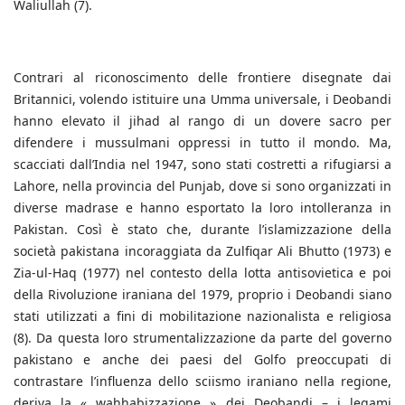
Waliullah (7).
Contrari al riconoscimento delle frontiere disegnate dai
Britannici, volendo istituire una Umma universale, i Deobandi
hanno elevato il jihad al rango di un dovere sacro per
difendere i mussulmani oppressi in tutto il mondo. Ma,
scacciati dall’India nel 1947, sono stati costretti a rifugiarsi a
Lahore, nella provincia del Punjab, dove si sono organizzati in
diverse madrase e hanno esportato la loro intolleranza in
Pakistan. Così è stato che, durante l’islamizzazione della
società pakistana incoraggiata da Zulfiqar Ali Bhutto (1973) e
Zia-ul-Haq (1977) nel contesto della lotta antisovietica e poi
della Rivoluzione iraniana del 1979, proprio i Deobandi siano
stati utilizzati a fini di mobilitazione nazionalista e religiosa
(8). Da questa loro strumentalizzazione da parte del governo
pakistano e anche dei paesi del Golfo preoccupati di
contrastare l’influenza dello sciismo iraniano nella regione,
deriva la « wahhabizzazione » dei Deobandi – i legami