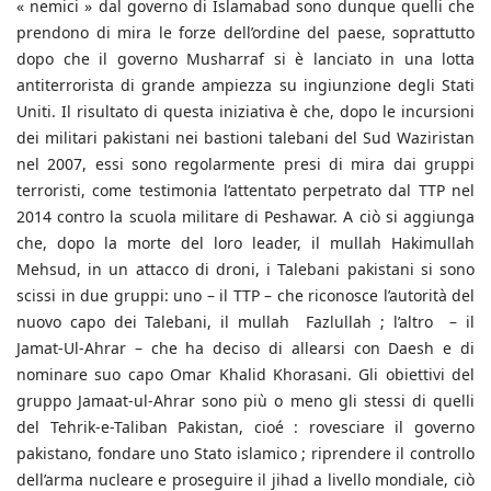
« nemici » dal governo di Islamabad sono dunque quelli che
prendono di mira le forze dell’ordine del paese, soprattutto
dopo che il governo Musharraf si è lanciato in una lotta
antiterrorista di grande ampiezza su ingiunzione degli Stati
Uniti. Il risultato di questa iniziativa è che, dopo le incursioni
dei militari pakistani nei bastioni talebani del Sud Waziristan
nel 2007, essi sono regolarmente presi di mira dai gruppi
terroristi, come testimonia l’attentato perpetrato dal TTP nel
2014 contro la scuola militare di Peshawar. A ciò si aggiunga
che, dopo la morte del loro leader, il mullah Hakimullah
Mehsud, in un attacco di droni, i Talebani pakistani si sono
scissi in due gruppi: uno – il TTP – che riconosce l’autorità del
nuovo capo dei Talebani, il mullah Fazlullah ; l’altro – il
Jamat-Ul-Ahrar – che ha deciso di allearsi con Daesh e di
nominare suo capo Omar Khalid Khorasani. Gli obiettivi del
gruppo Jamaat-ul-Ahrar sono più o meno gli stessi di quelli
del Tehrik-e-Taliban Pakistan, cioé : rovesciare il governo
pakistano, fondare uno Stato islamico ; riprendere il controllo
dell’arma nucleare e proseguire il jihad a livello mondiale, ciò