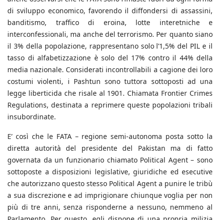
di sviluppo economico, favorendo il diffondersi di assassini,
banditismo, traffico di eroina, lotte interetniche e
interconfessionali, ma anche del terrorismo. Per quanto siano
il 3% della popolazione, rappresentano solo l’1,5% del PIL e il
tasso di alfabetizzazione è solo del 17% contro il 44% della
media nazionale. Considerati incontrollabili a cagione dei loro
costumi violenti, i Pashtun sono tuttora sottoposti ad una
legge liberticida che risale al 1901. Chiamata Frontier Crimes
Regulations, destinata a reprimere queste popolazioni tribali
insubordinate.
E’ così che le FATA – regione semi-autonoma posta sotto la
diretta autorità del presidente del Pakistan ma di fatto
governata da un funzionario chiamato Political Agent – sono
sottoposte a disposizioni legislative, giuridiche ed esecutive
che autorizzano questo stesso Political Agent a punire le tribù
a sua discrezione e ad imprigionare chiunque voglia per non
più di tre anni, senza risponderne a nessuno, nemmeno al
Parlamento. Per questo, egli dispone di una propria milizia