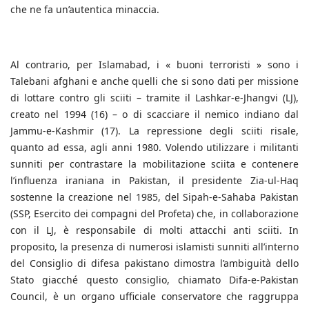
che ne fa un’autentica minaccia.
Al contrario, per Islamabad, i « buoni terroristi » sono i
Talebani afghani e anche quelli che si sono dati per missione
di lottare contro gli sciiti – tramite il Lashkar-e-Jhangvi (LJ),
creato nel 1994 (16) – o di scacciare il nemico indiano dal
Jammu-e-Kashmir (17). La repressione degli sciiti risale,
quanto ad essa, agli anni 1980. Volendo utilizzare i militanti
sunniti per contrastare la mobilitazione sciita e contenere
l’influenza iraniana in Pakistan, il presidente Zia-ul-Haq
sostenne la creazione nel 1985, del Sipah-e-Sahaba Pakistan
(SSP, Esercito dei compagni del Profeta) che, in collaborazione
con il LJ, è responsabile di molti attacchi anti sciiti. In
proposito, la presenza di numerosi islamisti sunniti all’interno
del Consiglio di difesa pakistano dimostra l’ambiguità dello
Stato giacché questo consiglio, chiamato Difa-e-Pakistan
Council, è un organo ufficiale conservatore che raggruppa