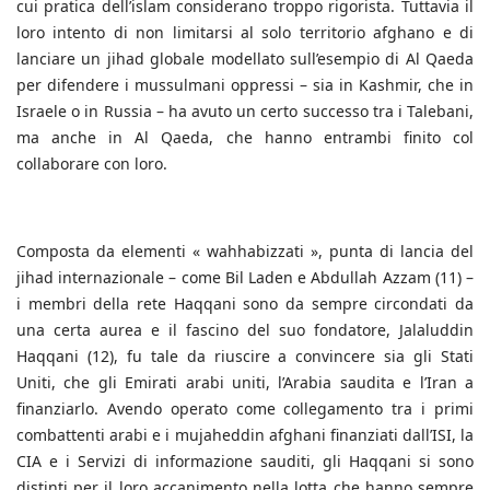
cui pratica dell’islam considerano troppo rigorista. Tuttavia il
loro intento di non limitarsi al solo territorio afghano e di
lanciare un jihad globale modellato sull’esempio di Al Qaeda
per difendere i mussulmani oppressi – sia in Kashmir, che in
Israele o in Russia – ha avuto un certo successo tra i Talebani,
ma anche in Al Qaeda, che hanno entrambi finito col
collaborare con loro.
Composta da elementi « wahhabizzati », punta di lancia del
jihad internazionale – come Bil Laden e Abdullah Azzam (11) –
i membri della rete Haqqani sono da sempre circondati da
una certa aurea e il fascino del suo fondatore, Jalaluddin
Haqqani (12), fu tale da riuscire a convincere sia gli Stati
Uniti, che gli Emirati arabi uniti, l’Arabia saudita e l’Iran a
finanziarlo. Avendo operato come collegamento tra i primi
combattenti arabi e i mujaheddin afghani finanziati dall’ISI, la
CIA e i Servizi di informazione sauditi, gli Haqqani si sono
distinti per il loro accanimento nella lotta che hanno sempre