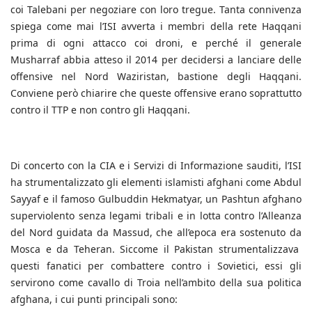
coi Talebani per negoziare con loro tregue. Tanta connivenza
spiega come mai l’ISI avverta i membri della rete Haqqani
prima di ogni attacco coi droni, e perché il generale
Musharraf abbia atteso il 2014 per decidersi a lanciare delle
offensive nel Nord Waziristan, bastione degli Haqqani.
Conviene però chiarire che queste offensive erano soprattutto
contro il TTP e non contro gli Haqqani.
Di concerto con la CIA e i Servizi di Informazione sauditi, l’ISI
ha strumentalizzato gli elementi islamisti afghani come Abdul
Sayyaf e il famoso Gulbuddin Hekmatyar, un Pashtun afghano
superviolento senza legami tribali e in lotta contro l’Alleanza
del Nord guidata da Massud, che all’epoca era sostenuto da
Mosca e da Teheran. Siccome il Pakistan strumentalizzava
questi fanatici per combattere contro i Sovietici, essi gli
servirono come cavallo di Troia nell’ambito della sua politica
afghana, i cui punti principali sono: