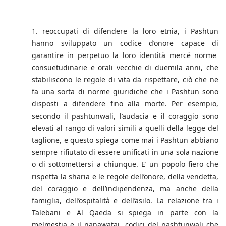
1. reoccupati di difendere la loro etnia, i Pashtun
hanno sviluppato un codice d’onore capace di
garantire in perpetuo la loro identità mercé norme
consuetudinarie e orali vecchie di duemila anni, che
stabiliscono le regole di vita da rispettare, ciò che ne
fa una sorta di norme giuridiche che i Pashtun sono
disposti a difendere fino alla morte. Per esempio,
secondo il pashtunwali, l’audacia e il coraggio sono
elevati al rango di valori simili a quelli della legge del
taglione, e questo spiega come mai i Pashtun abbiano
sempre rifiutato di essere unificati in una sola nazione
o di sottomettersi a chiunque. E’ un popolo fiero che
rispetta la sharia e le regole dell’onore, della vendetta,
del coraggio e dell’indipendenza, ma anche della
famiglia, dell’ospitalità e dell’asilo. La relazione tra i
Talebani e Al Qaeda si spiega in parte con la
melmestia e il nanawatai, codici del pashtunwali che