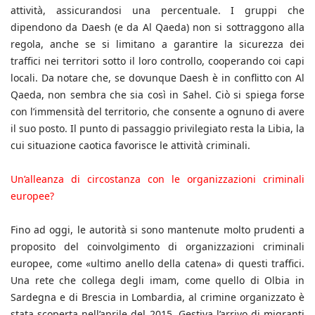
attività, assicurandosi una percentuale. I gruppi che
dipendono da Daesh (e da Al Qaeda) non si sottraggono alla
regola, anche se si limitano a garantire la sicurezza dei
traffici nei territori sotto il loro controllo, cooperando coi capi
locali. Da notare che, se dovunque Daesh è in conflitto con Al
Qaeda, non sembra che sia così in Sahel. Ciò si spiega forse
con l’immensità del territorio, che consente a ognuno di avere
il suo posto. Il punto di passaggio privilegiato resta la Libia, la
cui situazione caotica favorisce le attività criminali.
Un’alleanza di circostanza con le organizzazioni criminali
europee?
Fino ad oggi, le autorità si sono mantenute molto prudenti a
proposito del coinvolgimento di organizzazioni criminali
europee, come «ultimo anello della catena» di questi traffici.
Una rete che collega degli imam, come quello di Olbia in
Sardegna e di Brescia in Lombardia, al crimine organizzato è
stata scoperta nell’aprile del 2015. Gestiva l’arrivo di migranti