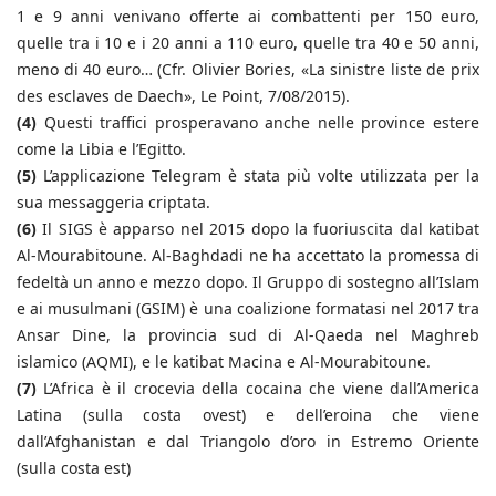
1 e 9 anni venivano offerte ai combattenti per 150 euro,
quelle tra i 10 e i 20 anni a 110 euro, quelle tra 40 e 50 anni,
meno di 40 euro… (Cfr. Olivier Bories, «La sinistre liste de prix
des esclaves de Daech», Le Point, 7/08/2015).
(4)
Questi traffici prosperavano anche nelle province estere
come la Libia e l’Egitto.
(5)
L’applicazione Telegram è stata più volte utilizzata per la
sua messaggeria criptata.
(6)
Il SIGS è apparso nel 2015 dopo la fuoriuscita dal katibat
Al-Mourabitoune. Al-Baghdadi ne ha accettato la promessa di
fedeltà un anno e mezzo dopo. Il Gruppo di sostegno all’Islam
e ai musulmani (GSIM) è una coalizione formatasi nel 2017 tra
Ansar Dine, la provincia sud di Al-Qaeda nel Maghreb
islamico (AQMI), e le katibat Macina e Al-Mourabitoune.
(7)
L’Africa è il crocevia della cocaina che viene dall’America
Latina (sulla costa ovest) e dell’eroina che viene
dall’Afghanistan e dal Triangolo d’oro in Estremo Oriente
(sulla costa est)