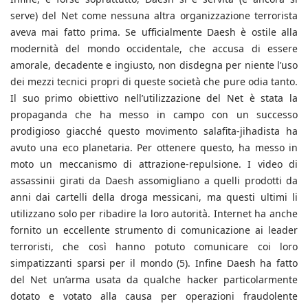
serve) del Net come nessuna altra organizzazione terrorista
aveva mai fatto prima. Se ufficialmente Daesh è ostile alla
modernità del mondo occidentale, che accusa di essere
amorale, decadente e ingiusto, non disdegna per niente l’uso
dei mezzi tecnici propri di queste società che pure odia tanto.
Il suo primo obiettivo nell’utilizzazione del Net è stata la
propaganda che ha messo in campo con un successo
prodigioso giacché questo movimento salafita-jihadista ha
avuto una eco planetaria. Per ottenere questo, ha messo in
moto un meccanismo di attrazione-repulsione. I video di
assassinii girati da Daesh assomigliano a quelli prodotti da
anni dai cartelli della droga messicani, ma questi ultimi li
utilizzano solo per ribadire la loro autorità. Internet ha anche
fornito un eccellente strumento di comunicazione ai leader
terroristi, che così hanno potuto comunicare coi loro
simpatizzanti sparsi per il mondo (5). Infine Daesh ha fatto
del Net un’arma usata da qualche hacker particolarmente
dotato e votato alla causa per operazioni fraudolente