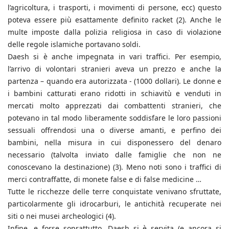
l’agricoltura, i trasporti, i movimenti di persone, ecc) questo
poteva essere più esattamente definito racket (2). Anche le
multe imposte dalla polizia religiosa in caso di violazione
delle regole islamiche portavano soldi.
Daesh si è anche impegnata in vari traffici. Per esempio,
l’arrivo di volontari stranieri aveva un prezzo e anche la
partenza – quando era autorizzata - (1000 dollari). Le donne e
i bambini catturati erano ridotti in schiavitù e venduti in
mercati molto apprezzati dai combattenti stranieri, che
potevano in tal modo liberamente soddisfare le loro passioni
sessuali offrendosi una o diverse amanti, e perfino dei
bambini, nella misura in cui disponessero del denaro
necessario (talvolta inviato dalle famiglie che non ne
conoscevano la destinazione) (3). Meno noti sono i traffici di
merci contraffatte, di monete false e di false medicine …
Tutte le ricchezze delle terre conquistate venivano sfruttate,
particolarmente gli idrocarburi, le antichità recuperate nei
siti o nei musei archeologici (4).
Infine, e forse soprattutto, Daesh si è servita (e ancora si