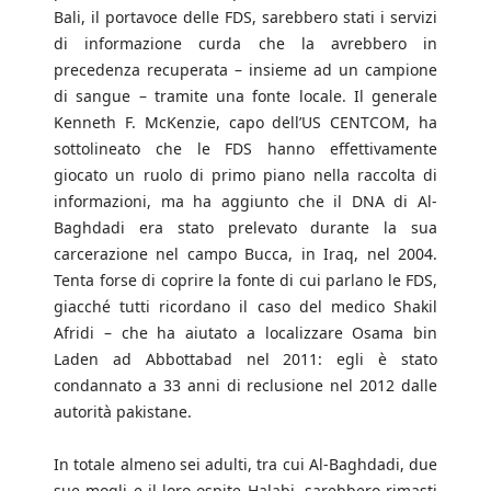
Bali, il portavoce delle FDS, sarebbero stati i servizi
di informazione curda che la avrebbero in
precedenza recuperata – insieme ad un campione
di sangue – tramite una fonte locale. Il generale
Kenneth F. McKenzie, capo dell’US CENTCOM, ha
sottolineato che le FDS hanno effettivamente
giocato un ruolo di primo piano nella raccolta di
informazioni, ma ha aggiunto che il DNA di Al-
Baghdadi era stato prelevato durante la sua
carcerazione nel campo Bucca, in Iraq, nel 2004.
Tenta forse di coprire la fonte di cui parlano le FDS,
giacché tutti ricordano il caso del medico Shakil
Afridi – che ha aiutato a localizzare Osama bin
Laden ad Abbottabad nel 2011: egli è stato
condannato a 33 anni di reclusione nel 2012 dalle
autorità pakistane.
In totale almeno sei adulti, tra cui Al-Baghdadi, due
sue mogli e il loro ospite Halabi, sarebbero rimasti