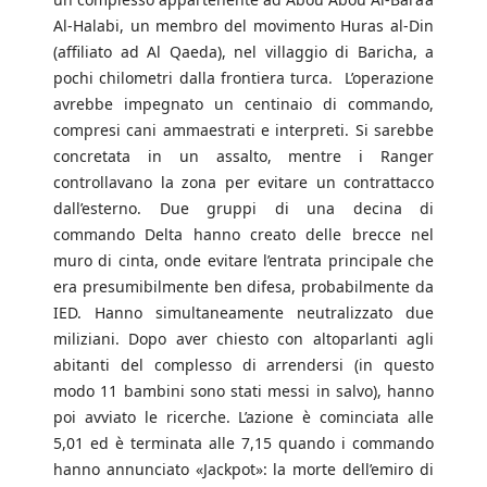
Al-Halabi, un membro del movimento Huras al-Din
(affiliato ad Al Qaeda), nel villaggio di Baricha, a
pochi chilometri dalla frontiera turca. L’operazione
avrebbe impegnato un centinaio di commando,
compresi cani ammaestrati e interpreti. Si sarebbe
concretata in un assalto, mentre i Ranger
controllavano la zona per evitare un contrattacco
dall’esterno. Due gruppi di una decina di
commando Delta hanno creato delle brecce nel
muro di cinta, onde evitare l’entrata principale che
era presumibilmente ben difesa, probabilmente da
IED. Hanno simultaneamente neutralizzato due
miliziani. Dopo aver chiesto con altoparlanti agli
abitanti del complesso di arrendersi (in questo
modo 11 bambini sono stati messi in salvo), hanno
poi avviato le ricerche. L’azione è cominciata alle
5,01 ed è terminata alle 7,15 quando i commando
hanno annunciato «Jackpot»: la morte dell’emiro di