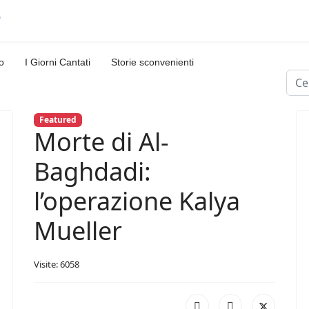
o
I Giorni Cantati
Storie sconvenienti
Cerc
Featured
Morte di Al-
Baghdadi:
l’operazione Kalya
Mueller
Visite: 6058