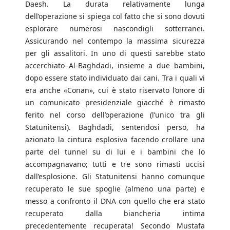
Daesh. La durata relativamente lunga
dell’operazione si spiega col fatto che si sono dovuti
esplorare numerosi nascondigli sotterranei.
Assicurando nel contempo la massima sicurezza
per gli assalitori. In uno di questi sarebbe stato
accerchiato Al-Baghdadi, insieme a due bambini,
dopo essere stato individuato dai cani. Tra i quali vi
era anche «Conan», cui è stato riservato l’onore di
un comunicato presidenziale giacché è rimasto
ferito nel corso dell’operazione (l’unico tra gli
Statunitensi). Baghdadi, sentendosi perso, ha
azionato la cintura esplosiva facendo crollare una
parte del tunnel su di lui e i bambini che lo
accompagnavano; tutti e tre sono rimasti uccisi
dall’esplosione. Gli Statunitensi hanno comunque
recuperato le sue spoglie (almeno una parte) e
messo a confronto il DNA con quello che era stato
recuperato dalla biancheria intima
precedentemente recuperata! Secondo Mustafa