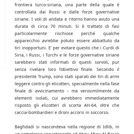
frontiera turco-siriana, una parte della quale è
controllata dai Russi e dalle forze governative
siriane. I voli di andata e ritorno hanno avuto una
durata di circa 70 minuti. Si è trattato di fasi
particolarmente rischiose perché qualche
apparecchio avrebbe potuto essere abbattuto da
tiri inopportuni. E’ per evitare questo che i Curdi di
Siria, i Russi, i Turchi e le forze governative siriane
sarebbero stati informati di questi sorvoli, pur
senza rivelare loro l’obiettivo finale. Secondo il
presidente Trump, sono stati sparati dei tiri di armi
leggere contro gli elicotteri, specialmente nella fase
finale di avvicinamento – ma verosimilmente da
elementi isolati, cui avrebbero immediatamente
risposto gli elicotteri di scorta AH-64, oltre che
caccia-bombardieri e droni accorsi in soccorso.
Baghdadi si nascondeva nella regione di Idlib, in
un complesso appartenente ad Abou Abou Al-Bara’a