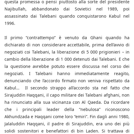
questa promessa o pensi piuttosto alla sorte del presidente
Najibullah, abbandonato dai Sovietici nel 1989, poi
assassinato dai Talebani quando conquistarono Kabul nel
1996.
Il primo “contrattempo” è venuto da Ghani quando ha
dichiarato di non considerare accettabile, prima dell’avvio di
negoziati coi Talebani, la liberazione di 5 000 prigionieri – in
cambio della liberazione di 1 000 detenuti dai Talebani. E che
la questione avrebbe potuto essere discussa nel corso dei
negoziati. I Talebani hanno immediatamente reagito,
denunciando che l’accordo firmato non veniva rispettato da
Kabul… Il secondo strappo all’accordo sta nel fatto che
Sirajuddin Haqqani, il capo militare dei Talebani afghani, non
ha rinunciato alla sua vicinanza con Al Qaeda. Da ricordare
che i principali leader della “nebulosa” riconoscono
Akhundzada e Haqqani come loro “emiri”. Fin dagli anni 1980,
Jalaluddin Haqqani, il padre di Sirajuddin, era uno dei più
solidi sostenitori e benefattori di bin Laden. Si trattava di