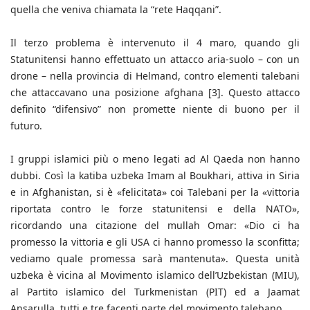
quella che veniva chiamata la “rete Haqqani”.
Il terzo problema è intervenuto il 4 maro, quando gli
Statunitensi hanno effettuato un attacco aria-suolo – con un
drone – nella provincia di Helmand, contro elementi talebani
che attaccavano una posizione afghana [3]. Questo attacco
definito “difensivo” non promette niente di buono per il
futuro.
I gruppi islamici più o meno legati ad Al Qaeda non hanno
dubbi. Così la katiba uzbeka Imam al Boukhari, attiva in Siria
e in Afghanistan, si è «felicitata» coi Talebani per la «vittoria
riportata contro le forze statunitensi e della NATO»,
ricordando una citazione del mullah Omar: «Dio ci ha
promesso la vittoria e gli USA ci hanno promesso la sconfitta;
vediamo quale promessa sarà mantenuta». Questa unità
uzbeka è vicina al Movimento islamico dell’Uzbekistan (MIU),
al Partito islamico del Turkmenistan (PIT) ed a Jaamat
Ansarulla, tutti e tre facenti parte del movimento talebano.