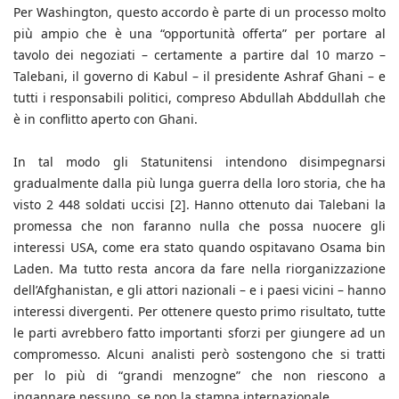
Per Washington, questo accordo è parte di un processo molto
più ampio che è una “opportunità offerta” per portare al
tavolo dei negoziati – certamente a partire dal 10 marzo –
Talebani, il governo di Kabul – il presidente Ashraf Ghani – e
tutti i responsabili politici, compreso Abdullah Abddullah che
è in conflitto aperto con Ghani.
In tal modo gli Statunitensi intendono disimpegnarsi
gradualmente dalla più lunga guerra della loro storia, che ha
visto 2 448 soldati uccisi [2]. Hanno ottenuto dai Talebani la
promessa che non faranno nulla che possa nuocere gli
interessi USA, come era stato quando ospitavano Osama bin
Laden. Ma tutto resta ancora da fare nella riorganizzazione
dell’Afghanistan, e gli attori nazionali – e i paesi vicini – hanno
interessi divergenti. Per ottenere questo primo risultato, tutte
le parti avrebbero fatto importanti sforzi per giungere ad un
compromesso. Alcuni analisti però sostengono che si tratti
per lo più di “grandi menzogne” che non riescono a
ingannare nessuno, se non la stampa internazionale.