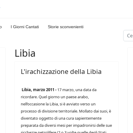
o
I Giorni Cantati
Storie sconvenienti
Cerc
Libia
L'irachizzazione della Libia
Libia, marzo 2011 -
17 marzo, una data da
ricordare. Quel giorno un paese arabo,
nell’occasione la Libia, si è avviato verso un
processo di divisione territoriale. Mollato dai suoi, è
diventato oggetto di una cura sapientemente
preparata da diversi mesi per impadronirsi delle sue
ricchezze petrolifere (2 o 3 volte quelle degli Stati