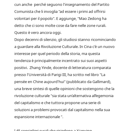
cun anche perché seguono l'insegnamento del Partito
Comunista che li invoglia "ad essere i primi ad offrirsi
volontari per il popolo". E aggiunge, "Mao Zedong ha
detto che ci sono molte cose da fare nelle zone rurali.
Questo è vero ancora oggi.
Dopo decenni di silenzio, gli studiosi stanno ricominciando
a guardare alla Rivoluzione Culturale. In Cina c'è un nuovo
interesse per quel periodo della storia, ma questa
tendenza è principalmente incentrato sui suoi aspetti
positivi. Zhang Yinde, docente di letteratura comparata
presso l'Università di Parigi III, ha scritto nel libro "La
pensée en Chine aujourd'hui" (pubblicato da Gallimard),
una breve sintesi di quelle opinioni che sostengono che la
rivoluzione culturale "sia stata un’alternativa all’egemonia
del capitalismo e che tuttora propone una serie di
soluzioni a problemi provocati dal capitalismo nella sua
espansione internazionale ".
l 45 consiglieri rurali che risiedono a Xianying