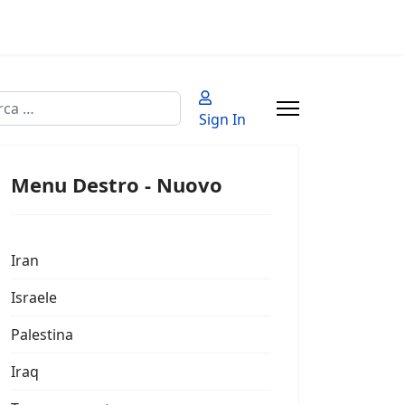
a
Sign In
 2 or more characters for results.
Menu Destro - Nuovo
Iran
Israele
Palestina
Iraq