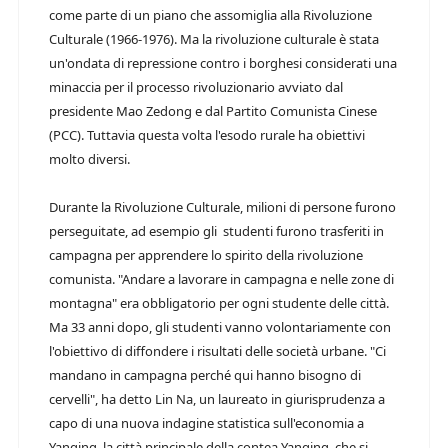
come parte di un piano che assomiglia alla Rivoluzione
Culturale (1966-1976). Ma la rivoluzione culturale è stata
un'ondata di repressione contro i borghesi considerati una
minaccia per il processo rivoluzionario avviato dal
presidente Mao Zedong e dal Partito Comunista Cinese
(PCC). Tuttavia questa volta l'esodo rurale ha obiettivi
molto diversi.
Durante la Rivoluzione Culturale, milioni di persone furono
perseguitate, ad esempio gli studenti furono trasferiti in
campagna per apprendere lo spirito della rivoluzione
comunista. "Andare a lavorare in campagna e nelle zone di
montagna" era obbligatorio per ogni studente delle città.
Ma 33 anni dopo, gli studenti vanno volontariamente con
l'obiettivo di diffondere i risultati delle società urbane. "Ci
mandano in campagna perché qui hanno bisogno di
cervelli", ha detto Lin Na, un laureato in giurisprudenza a
capo di una nuova indagine statistica sull'economia a
Yanqing, la città principale della contea Yanqing, che si